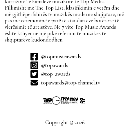
kurrizore” e kanaleve muzikore të Top Media.
Fillimisht me The Top List, klasifikimin e vetëm dhe
më gjithëpërfshirës të muzikës moderne shqiptare, më
pas me ceremoninë e parë të standarteve botërore të
vlerësimit të artistëve. Në 7 vite Top Music Awards
është kthyer në një pikë referimi të muzikës të
shqiptarëve kudondodhen.
@topmusicawards
@topawards
@top_awards
topawards@top-channel.tv
Copyright © 2026