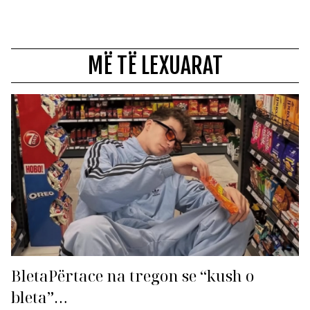
MË TË LEXUARAT
BletaPërtace na tregon se “kush o
bleta”…