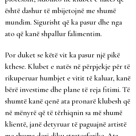
është dashur të mbijetojnë me shumë
mundim. Sigurisht që ka pasur dhe nga
ato që kanë shpallur falimentim.
Por duket se këtë vit ka pasur një pikë
kthese. Klubet e natës në përpjekje për të
rikuperuar humbjet e vitit të kaluar, kanë
bërë investime dhe plane të reja fitimi. Të
shumtë kanë qenë ata pronarë klubesh që
në mënyrë që të tërhiqnin sa më shumë
klientë, janë detyruar të paguajnë artistë
me shuma deri diku stratosferike. Ata