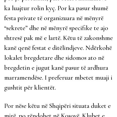
ka luajtur rolin kyç. Por ka pasur shumë
festa private të organizuara në mënyrë
“sekrete” dhe në mënyrë specifike te ajo
shtresë pak më e lartë. Këtu të zakonshme
kanë qenë festat e ditëlindjeve. Ndërkohë
lokalet bregdetare dhe sidomos ato në
bregdetin e jugut kanë pasur të ardhura
marramendëse. I preferuar mbetet muaji i
gushtit për klientët.
Por nëse këtu në Shqipëri situata duket e
mirë, po rëndohet në Kosovë. Klubet e