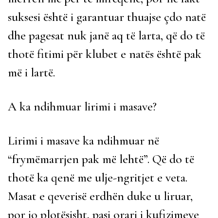
suksesi është i garantuar thuajse çdo natë
dhe pagesat nuk janë aq të larta, që do të
thotë fitimi për klubet e natës është pak
më i lartë.
A ka ndihmuar lirimi i masave?
Lirimi i masave ka ndihmuar në
“frymëmarrjen pak më lehtë”. Që do të
thotë ka qenë me ulje-ngritjet e veta.
Masat e qeverisë erdhën duke u liruar,
por jo plotësisht, pasi orari i kufizimeve