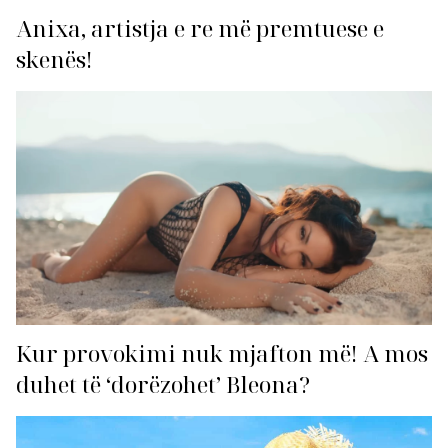
Anixa, artistja e re më premtuese e
skenës!
Kur provokimi nuk mjafton më! A mos
duhet të ‘dorëzohet’ Bleona?