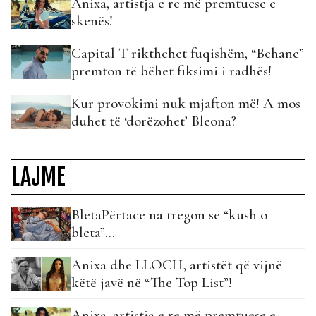
Anixa, artistja e re më premtuese e
skenës!
Capital T rikthehet fuqishëm, “Behane”
premton të bëhet fiksimi i radhës!
Kur provokimi nuk mjafton më! A mos
duhet të ‘dorëzohet’ Bleona?
LAJME
BletaPërtace na tregon se “kush o
bleta”…
Anixa dhe LLOCH, artistët që vijnë
këtë javë në “The Top List”!
Anixa, artistja e re më premtuese e