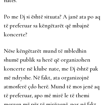
natës.
Po me Dj si është situata? A janë ata po aq
të preferuar sa këngëtarët që mbajnë
koncerte?
Nëse këngëtarët mund të mbledhin
shumë publik sa herë që organizohen
koncerte në klube nate, me Dj është pak
më ndryshe. Në fakt, ata organizojnë
atmosferë çdo herë. Mund të mos jenë aq
të preferuar, apo më mirë le të themi
merren më për të mirëqenë, por në fakt