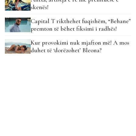
skenës!
Capital T rikthehet fuqishëm, “Behane”
premton të bëhet fiksimi i radhës!
Kur provokimi nuk mjafton më! A mos
duhet të ‘dorëzohet’ Bleona?