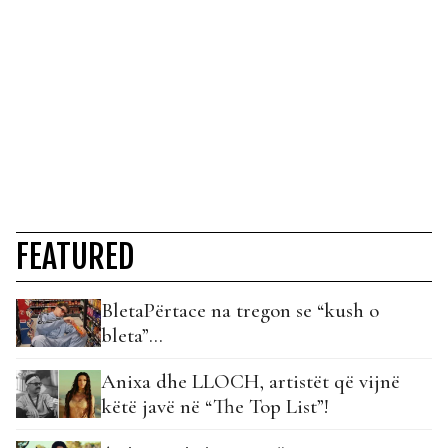
FEATURED
BletaPërtace na tregon se “kush o
bleta”…
Anixa dhe LLOCH, artistët që vijnë
këtë javë në “The Top List”!