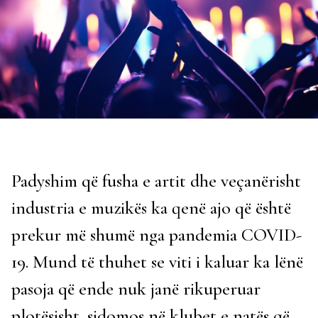
Padyshim që fusha e artit dhe veçanërisht
industria e muzikës ka qenë ajo që është
prekur më shumë nga pandemia COVID-
19. Mund të thuhet se viti i kaluar ka lënë
pasoja që ende nuk janë rikuperuar
plotësisht, sidomos në klubet e natës që