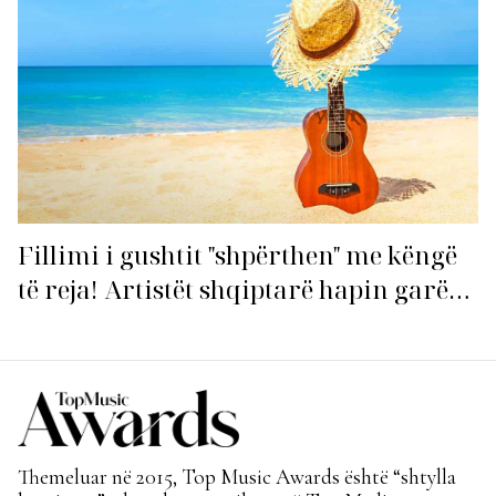
Fillimi i gushtit "shpërthen" me këngë
të reja! Artistët shqiptarë hapin garën
për hitin e verës!
Themeluar në 2015, Top Music Awards është “shtylla