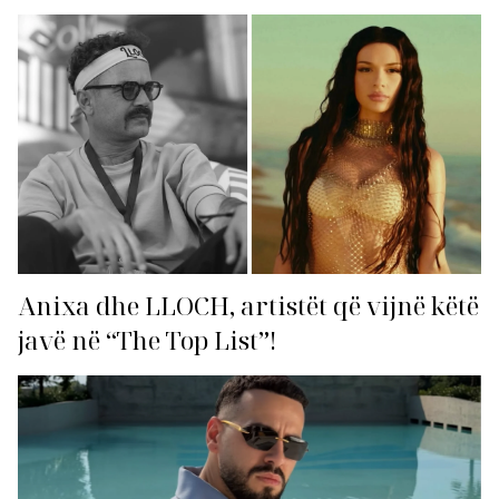
Anixa dhe LLOCH, artistët që vijnë këtë
javë në “The Top List”!