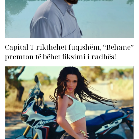
Capital T rikthehet fuqishëm, “Behane”
premton të bëhet fiksimi i radhës!