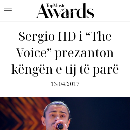
Sergio HD i “The
Voice” prezanton
këngën e tij të parë
13/04/2017