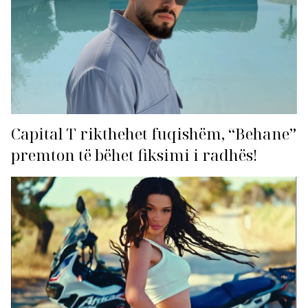
Capital T rikthehet fuqishëm, “Behane”
premton të bëhet fiksimi i radhës!