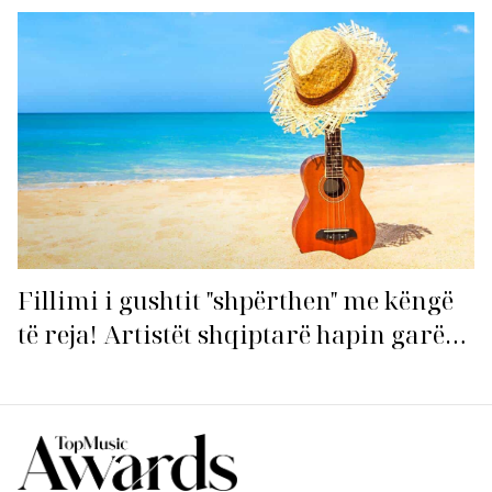
Fillimi i gushtit "shpërthen" me këngë
të reja! Artistët shqiptarë hapin garën
për hitin e verës!