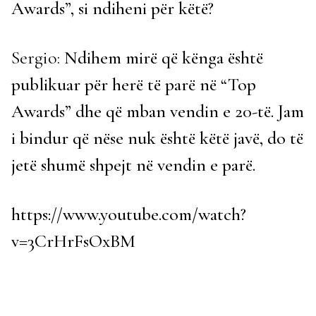
Awards”, si ndiheni për këtë?
Sergio:
Ndihem mirë që kënga është
publikuar për herë të parë në “Top
Awards” dhe që mban vendin e 20-të. Jam
i bindur që nëse nuk është këtë javë, do të
jetë shumë shpejt në vendin e parë.
https://www.youtube.com/watch?
v=3CrHrFsOxBM