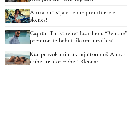
Anixa, artistja e re më premtuese e
skenës!
Capital T rikthehet fuqishëm, “Behane”
premton të bëhet fiksimi i radhës!
Kur provokimi nuk mjafton më! A mos
duhet të ‘dorëzohet’ Bleona?