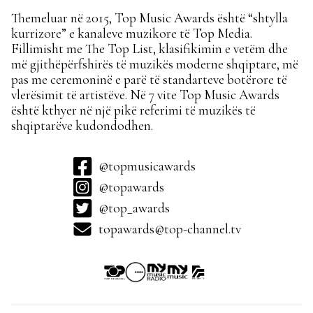
Themeluar në 2015, Top Music Awards është “shtylla
kurrizore” e kanaleve muzikore të Top Media.
Fillimisht me The Top List, klasifikimin e vetëm dhe
më gjithëpërfshirës të muzikës moderne shqiptare, më
pas me ceremoninë e parë të standarteve botërore të
vlerësimit të artistëve. Në 7 vite Top Music Awards
është kthyer në një pikë referimi të muzikës të
shqiptarëve kudondodhen.
@topmusicawards
@topawards
@top_awards
topawards@top-channel.tv