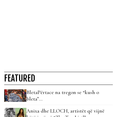
FEATURED
BletaPërtace na tregon se “kush o
bleta”…
Anixa dhe LLOCH, artistët që vijnë