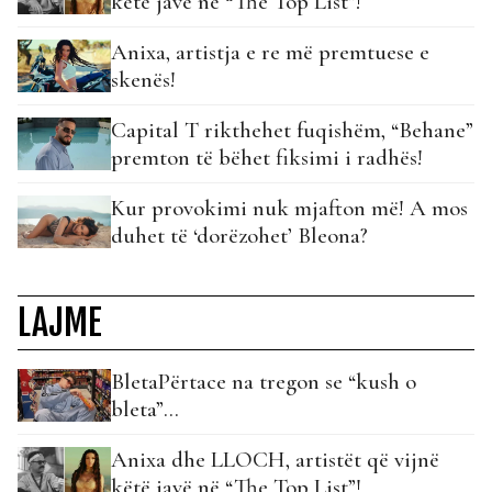
këtë javë në “The Top List”!
Anixa, artistja e re më premtuese e
skenës!
Capital T rikthehet fuqishëm, “Behane”
premton të bëhet fiksimi i radhës!
Kur provokimi nuk mjafton më! A mos
duhet të ‘dorëzohet’ Bleona?
LAJME
BletaPërtace na tregon se “kush o
bleta”…
Anixa dhe LLOCH, artistët që vijnë
këtë javë në “The Top List”!