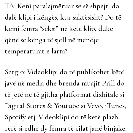
TA:
Keni paralajmëruar se së shpejti do
dalë klipi i këngës, kur saktësisht? Do të
kemi femra “seksi” në këtë klip, duke
qënë se kënga të sjell në mendje
temperaturat e larta?
Sergio:
Videoklipi do të publikohet këtë
javë në media dhe brenda muajit Prill do
të jetë në të gjitha platformat dixhitale si
Digital Stores & Youtube si Vevo, iTunes,
Spotify etj. Videoklipi do të ketë plazh,
rërë si edhe dy femra të cilat janë binjake.