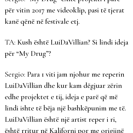
për vitin 2017 me videoklip, pasi të tjerat
kanë qënë në festivale etj.
TA:
Kush është LuiDaVillian? Si lindi ideja
për “My Drug”?
Sergio:
Para 1 viti jam njohur me reperin
LuiDaVillian dhe kur kam dëgjuar zërin
edhe projektet e tij, ideja e parë që më
lindi ishte të bëja një bashkëpunim me të.
LuiDaVillian është një artist reper i ri,
është rritur në Kaliforni por me origjinë