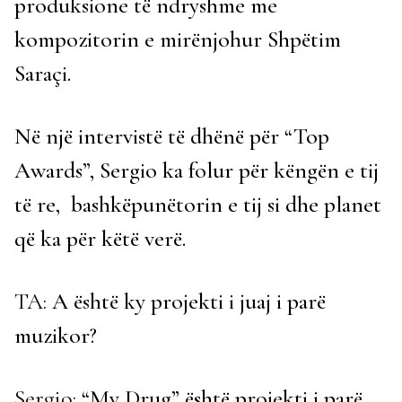
produksione të ndryshme me
kompozitorin e mirënjohur Shpëtim
Saraçi.
Në një intervistë të dhënë për “Top
Awards”, Sergio ka folur për këngën e tij
të re, bashkëpunëtorin e tij si dhe planet
që ka për këtë verë.
TA:
A është ky projekti i juaj i parë
muzikor?
Sergio:
“My Drug” është projekti i parë