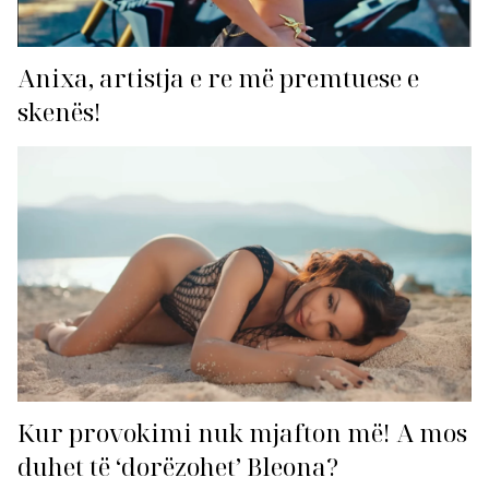
Anixa, artistja e re më premtuese e
skenës!
Kur provokimi nuk mjafton më! A mos
duhet të ‘dorëzohet’ Bleona?