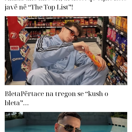
javë në “The Top List”!
BletaPërtace na tregon se “kush o
bleta”…