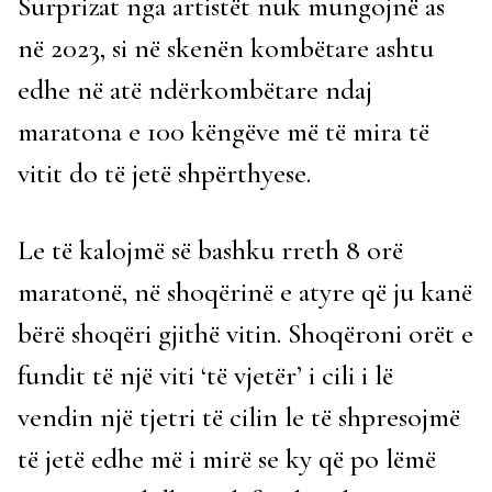
Surprizat nga artistët nuk mungojnë as
në 2023, si në skenën kombëtare ashtu
edhe në atë ndërkombëtare ndaj
maratona e 100 këngëve më të mira të
vitit do të jetë shpërthyese.
Le të kalojmë së bashku rreth 8 orë
maratonë, në shoqërinë e atyre që ju kanë
bërë shoqëri gjithë vitin. Shoqëroni orët e
fundit të një viti ‘të vjetër’ i cili i lë
vendin një tjetri të cilin le të shpresojmë
të jetë edhe më i mirë se ky që po lëmë