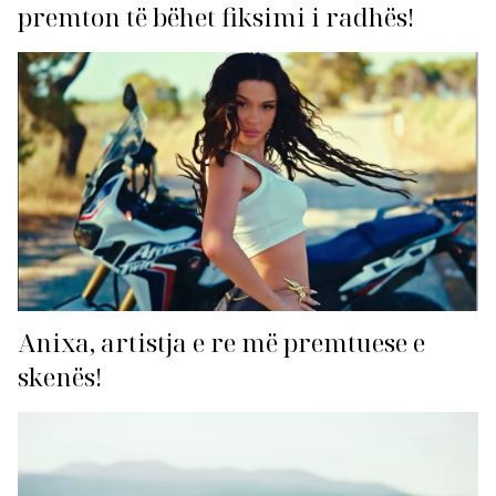
premton të bëhet fiksimi i radhës!
Anixa, artistja e re më premtuese e
skenës!