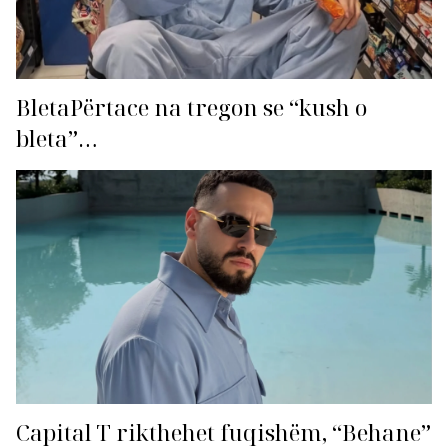
BletaPërtace na tregon se “kush o
bleta”…
Capital T rikthehet fuqishëm, “Behane”