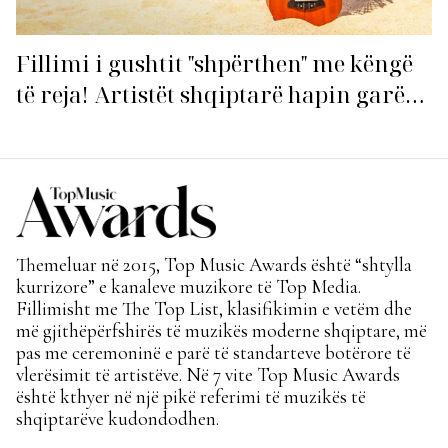
Fillimi i gushtit "shpërthen" me këngë
të reja! Artistët shqiptarë hapin garën
për hitin e verës!
Themeluar në 2015, Top Music Awards është “shtylla
kurrizore” e kanaleve muzikore të Top Media.
Fillimisht me The Top List, klasifikimin e vetëm dhe
më gjithëpërfshirës të muzikës moderne shqiptare, më
pas me ceremoninë e parë të standarteve botërore të
vlerësimit të artistëve. Në 7 vite Top Music Awards
është kthyer në një pikë referimi të muzikës të
shqiptarëve kudondodhen.