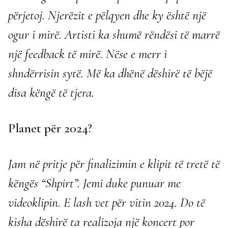
përjetoj. Njerëzit e pëlqyen dhe ky është një
ogur i mirë. Artisti ka shumë rëndësi të marrë
një feedback të mirë. Nëse e merr i
shndërrisin sytë. Më ka dhënë dëshirë të bëjë
disa këngë të tjera.
Planet për 2024?
Jam në pritje për finalizimin e klipit të tretë të
këngës “Shpirt”. Jemi duke punuar me
videoklipin. E lash vet për vitin 2024. Do të
kisha dëshirë ta realizoja një koncert por