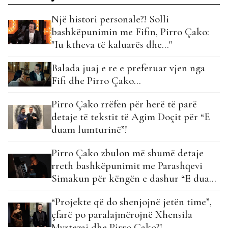
Një histori personale?! Solli
bashkëpunimin me Fifin, Pirro Çako:
"Iu ktheva të kaluarës dhe…"
Balada juaj e re e preferuar vjen nga
Fifi dhe Pirro Çako…
Pirro Çako rrëfen për herë të parë
detaje të tekstit të Agim Doçit për “E
duam lumturinë”!
Pirro Çako zbulon më shumë detaje
rreth bashkëpunimit me Parashqevi
Simakun për këngën e dashur “E duam
lumturinë”!
“Projekte që do shenjojnë jetën time”,
çfarë po paralajmërojnë Xhensila
Myrtezaj dhe Pirro Çako?!