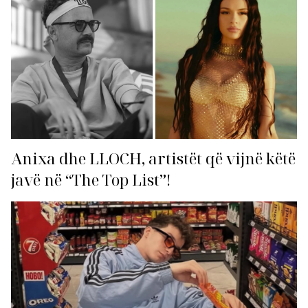
Anixa dhe LLOCH, artistët që vijnë këtë
javë në “The Top List”!