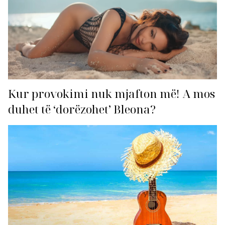
Kur provokimi nuk mjafton më! A mos
duhet të ‘dorëzohet’ Bleona?