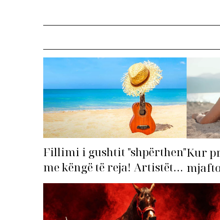
Fillimi i gushtit "shpërthen"
Kur p
me këngë të reja! Artistët
mjafto
shqiptarë hapin garën për
‘dorëz
hitin e verës!