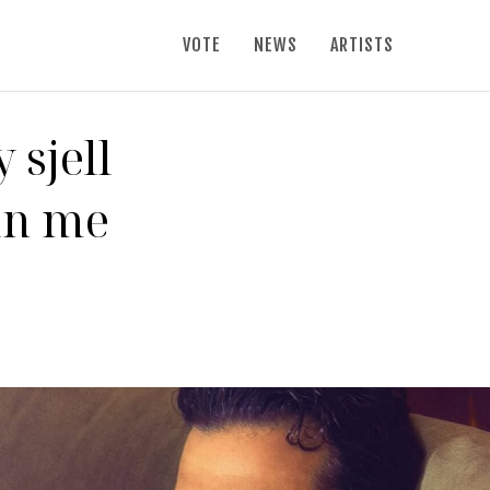
VOTE
NEWS
ARTISTS
 sjell
in me