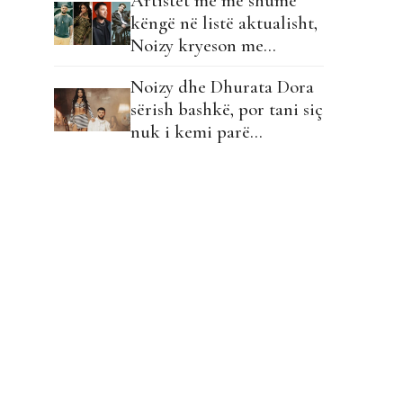
Artistët me më shumë
këngë në listë aktualisht,
Noizy kryeson me…
Noizy dhe Dhurata Dora
sërish bashkë, por tani siç
nuk i kemi parë
ndonjëherë…