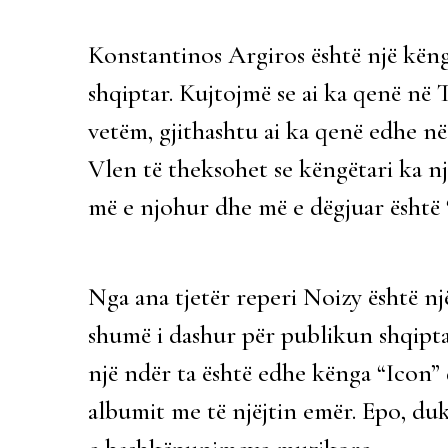
Konstantinos Argiros është një kën
shqiptar. Kujtojmë se ai ka qenë në T
vetëm, gjithashtu ai ka qenë edhe n
Vlen të theksohet se këngëtari ka nj
më e njohur dhe më e dëgjuar është
Nga ana tjetër reperi Noizy është n
shumë i dashur për publikun shqipt
një ndër ta është edhe kënga “Icon” q
albumit me të njëjtin emër. Epo, du