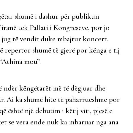
gëtar shumë i dashur për publikun
iranë tek Pallati i Kongreseve, por jo
ë jug të vendit duke mbajtur koncert.
ë repertor shumë të gjerë por kënga e tij
 “Athina mou”.
jë ndër këngëtarët më të dëgjuar dhe
ar. Ai ka shumë hite të paharrueshme por
ë është një debutim i këtij viti, pjesë e
ket se vera ende nuk ka mbaruar nga ana