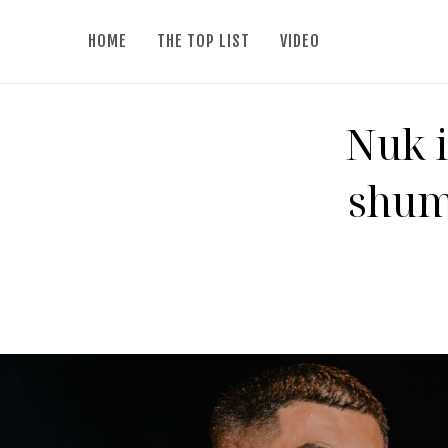
HOME
THE TOP LIST
VIDEO
Nuk i
shum