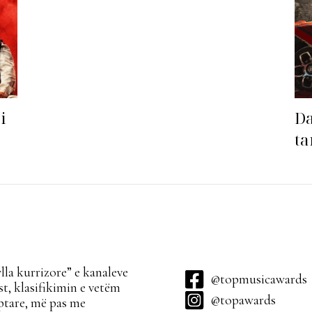
i
Da
ta
sa
la kurrizore” e kanaleve
@topmusicawards
t, klasifikimin e vetëm
@topawards
ptare, më pas me