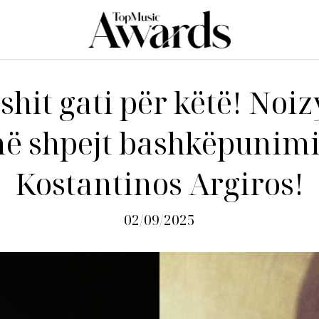
shit gati për këtë! Noizy
ë shpejt bashkëpunim
Kostantinos Argiros!
02/09/2025