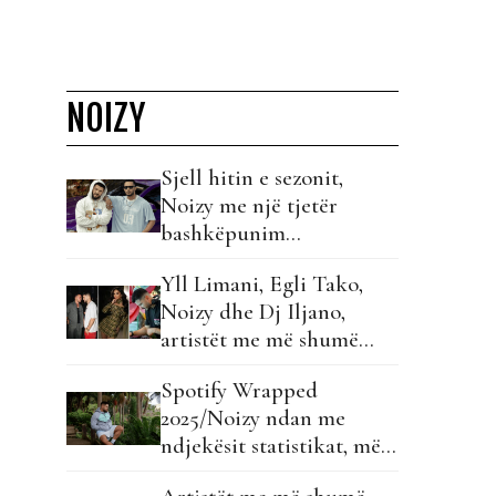
NOIZY
Sjell hitin e sezonit,
Noizy me një tjetër
bashkëpunim
ndërkombëtar!
Yll Limani, Egli Tako,
Noizy dhe Dj Iljano,
artistët me më shumë
këngë në listë!
Spotify Wrapped
2025/Noizy ndan me
ndjekësit statistikat, më i
dëgjuar në…