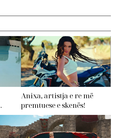
Anixa, artistja e re më
premtuese e skenës!
imi i