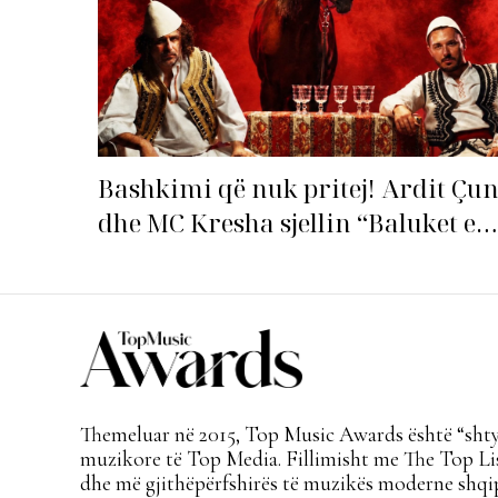
Bashkimi që nuk pritej! Ardit Çun
dhe MC Kresha sjellin “Baluket e
Ballit” dhe ndezin rrjetin!
Themeluar në 2015, Top Music Awards është “shtyl
muzikore të Top Media. Fillimisht me The Top Lis
dhe më gjithëpërfshirës të muzikës moderne shqi