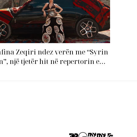
fina Zeqiri ndez verën me “Syrin
n”, një tjetër hit në repertorin e
j!