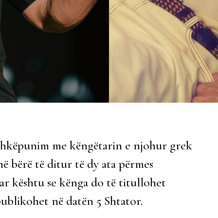
bashkëpunim me këngëtarin e njohur grek
ë bërë të ditur të dy ata përmes
r kështu se kënga do të titullohet
publikohet në datën 5 Shtator.