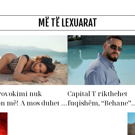
MË TË LEXUARAT
rovokimi nuk
Capital T rikthehet
n më! A mos duhet të
fuqishëm, “Behane”
ohet’ Bleona?
premton të bëhet fiks
radhës!