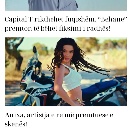
Capital T rikthehet fuqishëm, “Behane”
premton të bëhet fiksimi i radhës!
Anixa, artistja e re më premtuese e
skenës!