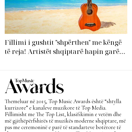
Fillimi i gushtit "shpërthen" me këngë
të reja! Artistët shqiptarë hapin garën
për hitin e verës!
Themeluar në 2015, Top Music Awards është “shtylla
kurrizore” e kanaleve muzikore të Top Media.
Fillimisht me The Top List, klasifikimin e vetëm dhe
më gjithëpërfshirës të muzikës moderne shqiptare, më
pas me ceremoninë e parë të standarteve botërore të