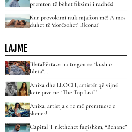
premton të bëhet fiksimi i radhës!
Kur provokimi nuk mjafton më! A mos
duhet të ‘dorëzohet’ Bleona?
LAJME
BletaPërtace na tregon se “kush o
bleta”…
Anixa dhe LLOCH, artistët që vijnë
këtë javë në “The Top List”!
Anixa, artistja e re më premtuese e
skenës!
Capital T rikthehet fuqishëm, “Behane”