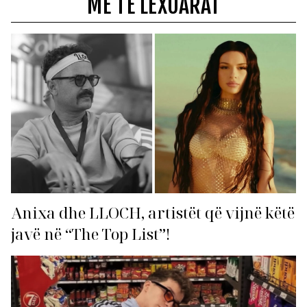
MË TË LEXUARAT
Anixa dhe LLOCH, artistët që vijnë këtë
javë në “The Top List”!