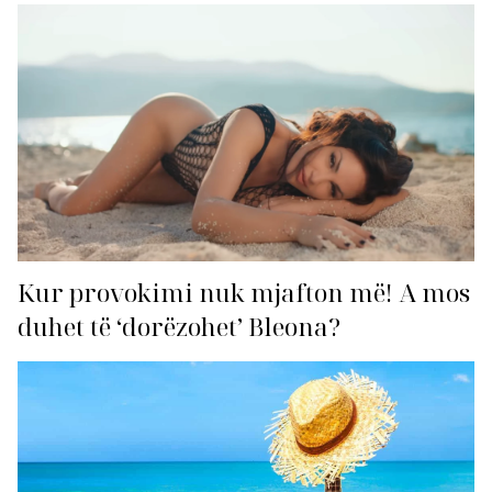
Kur provokimi nuk mjafton më! A mos
duhet të ‘dorëzohet’ Bleona?