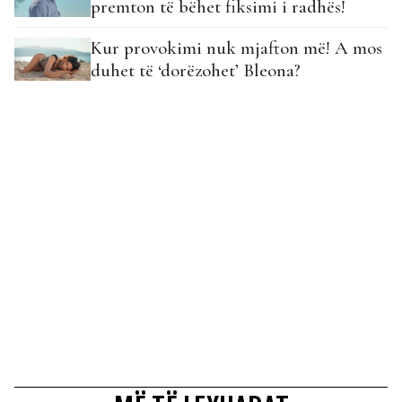
premton të bëhet fiksimi i radhës!
Kur provokimi nuk mjafton më! A mos
duhet të ‘dorëzohet’ Bleona?