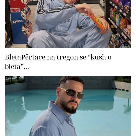
BletaPërtace na tregon se “kush o
bleta”…