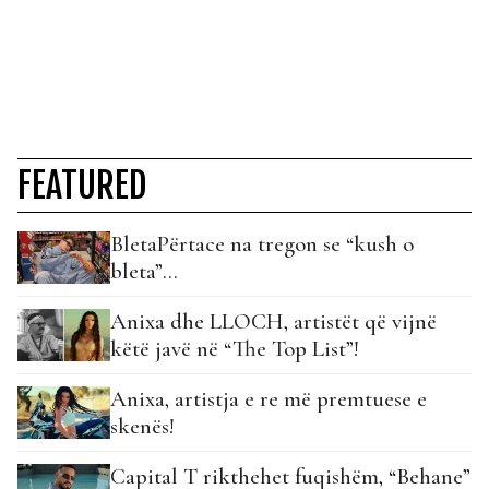
FEATURED
BletaPërtace na tregon se “kush o
bleta”…
Anixa dhe LLOCH, artistët që vijnë
këtë javë në “The Top List”!
Anixa, artistja e re më premtuese e
skenës!
Capital T rikthehet fuqishëm, “Behane”