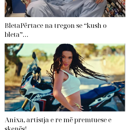
BletaPërtace na tregon se “kush o
bleta”…
Anixa, artistja e re më premtuese e
skenës!