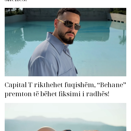
Capital T rikthehet fuqishëm, “Behane”
premton të bëhet fiksimi i radhës!