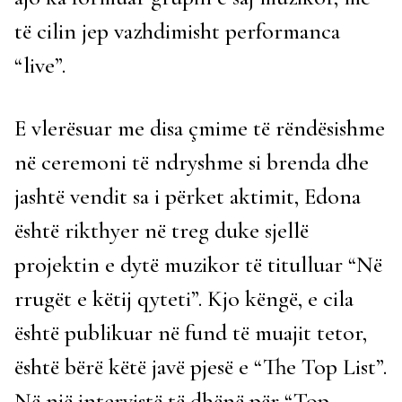
të cilin jep vazhdimisht performanca
“live”.
E vlerësuar me disa çmime të rëndësishme
në ceremoni të ndryshme si brenda dhe
jashtë vendit sa i përket aktimit, Edona
është rikthyer në treg duke sjellë
projektin e dytë muzikor të titulluar “Në
rrugët e këtij qyteti”. Kjo këngë, e cila
është publikuar në fund të muajit tetor,
është bërë këtë javë pjesë e “The Top List”.
Në një intervistë të dhënë për “Top