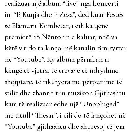
realizuar një album “live” nga koncerti
im “E Kuqja dhe E Zeza”, dedikuar Festës
së Flamurit Kombëtar, i cili ka qënë
premierë 28 Nëntorin e kaluar, ndërsa
këtë vit do ta lançoj në kanalin tim zyrtar
në “Youtube”. Ky album përmban 11
këngë të vjetra, të trevave të ndryshme
shqiptare, të rikthyera me përpunime të
stilit dhe zhanrit tim muzikor. Gjithashtu
kam të realizuar edhe një “Unppluged”
me titull “Thesar”, i cili do të lançohet në
“Youtube” gjithashtu dhe shpresoj të jem