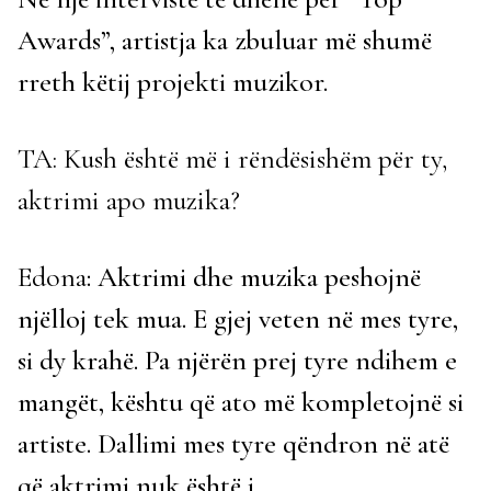
Awards”, artistja ka zbuluar më shumë
rreth këtij projekti muzikor.
TA: Kush është më i rëndësishëm për ty,
aktrimi apo muzika?
Edona
: Aktrimi dhe muzika peshojnë
njëlloj tek mua. E gjej veten në mes tyre,
si dy krahë. Pa njërën prej tyre ndihem e
mangët, kështu që ato më kompletojnë si
artiste. Dallimi mes tyre qëndron në atë
që aktrimi nuk është i