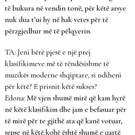
të bukura në vendin tonë, për këtë arsye
nuk dua t’ui hy në hak vetes për të
përzgjedhur më të pëlqyerin.
TA: Jeni bërë pjesë e një prej
klasifikimeve më të rëndësishme të
muzikës moderne shqiptare, si ndiheni
për këtë? E prisnit këtë sukses?
Edona:
Më vjen shumë mirë që kam hyrë
në këtë klasifikim dhe jam e befasuar për
të mirë për te gjithë ata që kanë votuar,
sepse në këtë kohë është shumë e qartë