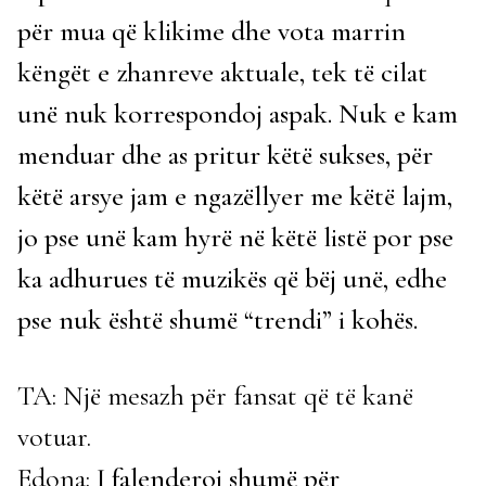
për mua që klikime dhe vota marrin
këngët e zhanreve aktuale, tek të cilat
unë nuk korrespondoj aspak. Nuk e kam
menduar dhe as pritur këtë sukses, për
këtë arsye jam e ngazëllyer me këtë lajm,
jo pse unë kam hyrë në këtë listë por pse
ka adhurues të muzikës që bëj unë, edhe
pse nuk është shumë “trendi” i kohës.
TA: Një mesazh për fansat që të kanë
votuar.
Edona:
I falenderoj shumë për