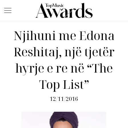
Njihuni me Edona
Reshitaj, një tjetër
hyrje e re në “The
Top List”
12/11/2016