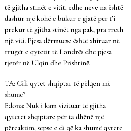
të gjitha stinët e vitit, edhe neve na është
dashur një kohë e bukur e gjatë për t’i
prekur të gjitha stinët nga pak, pra rreth
një viti. Pjesa dërmuese është xhiruar në
rrugët e qytetit të Londrës dhe pjesa
tjetër në Ulqin dhe Prishtinë.
TA: Cili qytet shqiptar të pëlqen më
shumë?
Edona:
Nuk i kam vizituar të gjitha
qytetet shqiptare për ta dhënë një
përcaktim, sepse e di që ka shumë qytete