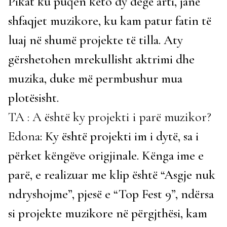
Pikat ku puqen këto dy degë arti, janë
shfaqjet muzikore, ku kam patur fatin të
luaj në shumë projekte të tilla. Aty
gërshetohen mrekullisht aktrimi dhe
muzika, duke më permbushur mua
plotësisht.
TA : A është ky projekti i parë muzikor?
Edona
: Ky është projekti im i dytë, sa i
përket këngëve origjinale. Kënga ime e
parë, e realizuar me klip është “Asgje nuk
ndryshojme”, pjesë e “Top Fest 9”, ndërsa
si projekte muzikore në përgjthësi, kam