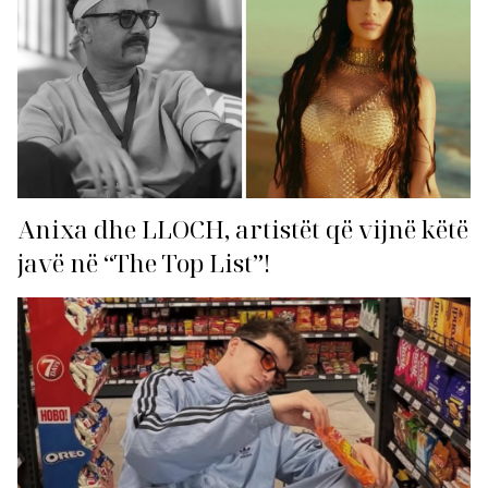
Anixa dhe LLOCH, artistët që vijnë këtë
javë në “The Top List”!