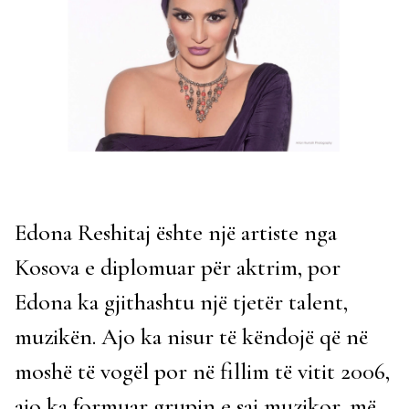
Edona Reshitaj ështe një artiste nga
Kosova e diplomuar për aktrim, por
Edona ka gjithashtu një tjetër talent,
muzikën. Ajo ka nisur të këndojë që në
moshë të vogël por në fillim të vitit 2006,
ajo ka formuar grupin e saj muzikor, më