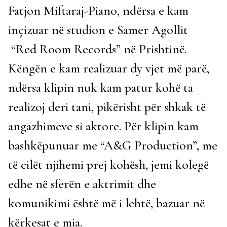
Fatjon Miftaraj-Piano, ndërsa e kam
inçizuar në studion e Samer Agollit
“Red Room Records” në Prishtinë.
Këngën e kam realizuar dy vjet më parë,
ndërsa klipin nuk kam patur kohë ta
realizoj deri tani, pikërisht për shkak të
angazhimeve si aktore. Për klipin kam
bashkëpunuar me “A&G Production”, me
të cilët njihemi prej kohësh, jemi kolegë
edhe në sferën e aktrimit dhe
komunikimi është më i lehtë, bazuar në
kërkesat e mia.