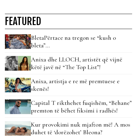
FEATURED
BletaPërtace na tregon se “kush o
bleta”…
Anixa dhe LLOCH, artistët që vijnë
këtë javë në “The Top List”!
Anixa, artistja e re më premtuese e
skenës!
Capital T rikthehet fuqishëm, “Behane”
premton të bëhet fiksimi i radhës!
Kur provokimi nuk mjafton më! A mos
duhet të ‘dorëzohet’ Bleona?