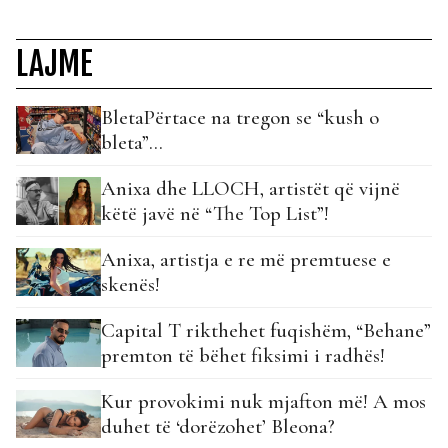
LAJME
BletaPërtace na tregon se “kush o
bleta”…
Anixa dhe LLOCH, artistët që vijnë
këtë javë në “The Top List”!
Anixa, artistja e re më premtuese e
skenës!
Capital T rikthehet fuqishëm, “Behane”
premton të bëhet fiksimi i radhës!
Kur provokimi nuk mjafton më! A mos
duhet të ‘dorëzohet’ Bleona?