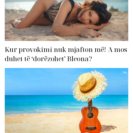
Kur provokimi nuk mjafton më! A mos
duhet të ‘dorëzohet’ Bleona?