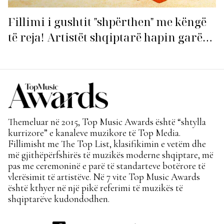
Fillimi i gushtit "shpërthen" me këngë
të reja! Artistët shqiptarë hapin garën
për hitin e verës!
Themeluar në 2015, Top Music Awards është “shtylla
kurrizore” e kanaleve muzikore të Top Media.
Fillimisht me The Top List, klasifikimin e vetëm dhe
më gjithëpërfshirës të muzikës moderne shqiptare, më
pas me ceremoninë e parë të standarteve botërore të
vlerësimit të artistëve. Në 7 vite Top Music Awards
është kthyer në një pikë referimi të muzikës të
shqiptarëve kudondodhen.