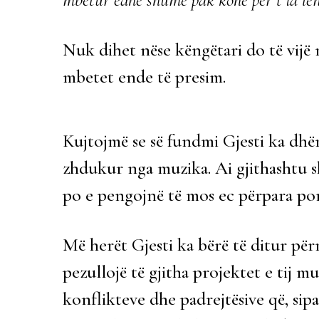
Nuk dihet nëse këngëtari do të vijë 
mbetet ende të presim.
Kujtojmë se së fundmi Gjesti ka dhën
zhdukur nga muzika. Ai gjithashtu sh
po e pengojnë të mos ec përpara po
Më herët Gjesti ka bërë të ditur përm
pezullojë të gjitha projektet e tij m
konflikteve dhe padrejtësive që, sipas