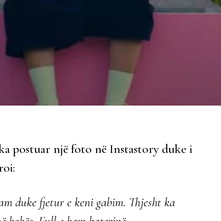
ka postuar një foto në Instastory duke i
roi:
m duke fjetur e keni gabim. Thjesht ka
ë kohës. Full e kam baterinë.