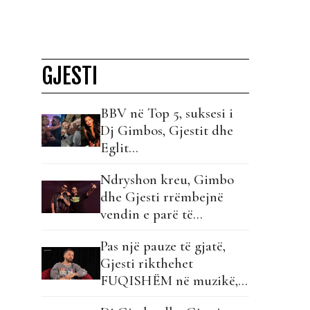
GJESTI
BBV në Top 5, suksesi i
Dj Gimbos, Gjestit dhe
Eglit…
Ndryshon kreu, Gimbo
dhe Gjesti rrëmbejnë
vendin e parë të
klasifikimit të javës!
Pas një pauze të gjatë,
Gjesti rikthehet
FUQISHËM në muzikë,
zbulon bashkëpunimin