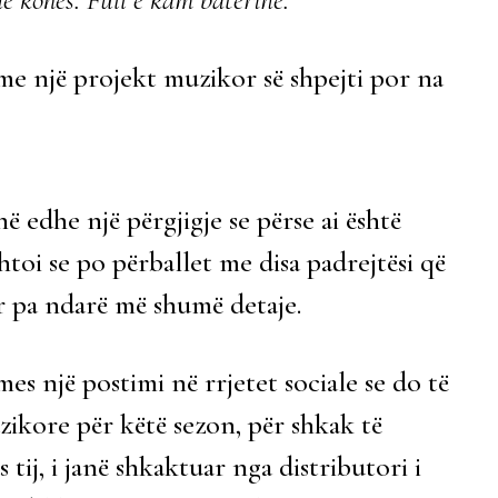
me një projekt muzikor së shpejti por na
ë edhe një përgjigje se përse ai është
toi se po përballet me disa padrejtësi që
r pa ndarë më shumë detaje.
es një postimi në rrjetet sociale se do të
uzikore për këtë sezon, për shkak të
 tij, i janë shkaktuar nga distributori i