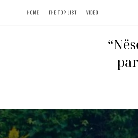
HOME
THE TOP LIST
VIDEO
“Nës
par