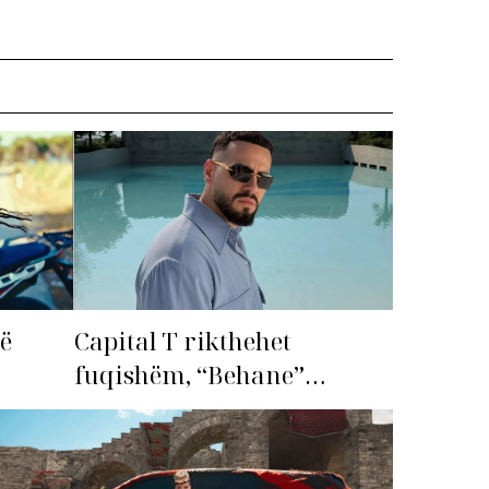
më
Capital T rikthehet
fuqishëm, “Behane”
premton të bëhet fiksimi i
radhës!