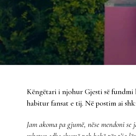
Këngëtari i njohur Gjesti së fundmi 
habitur fansat e tij. Në postim ai shk
Jam akoma pa gjumë, nëse mendoni se ja
mbetur edhe shumë pak kohë për t’ia lën