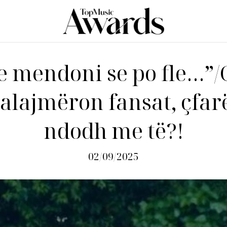
e mendoni se po fle…”/G
alajmëron fansat, çfar
ndodh me të?!
02/09/2025