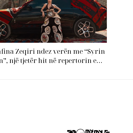
fina Zeqiri ndez verën me “Syrin
n”, një tjetër hit në repertorin e
j!