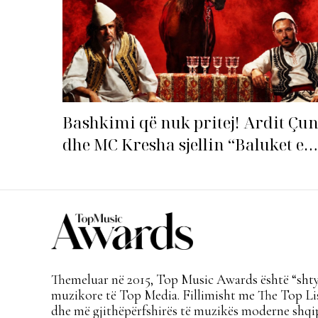
Bashkimi që nuk pritej! Ardit Çun
dhe MC Kresha sjellin “Baluket e
Ballit” dhe ndezin rrjetin!
Themeluar në 2015, Top Music Awards është “shtyl
muzikore të Top Media. Fillimisht me The Top Lis
dhe më gjithëpërfshirës të muzikës moderne shqi