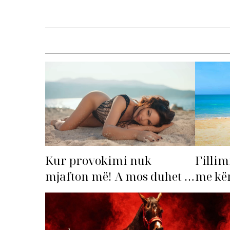
Fillim
Kur provokimi nuk
me kën
mjafton më! A mos duhet të
shqipt
‘dorëzohet’ Bleona?
hitin 