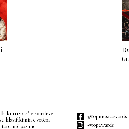
i
Da
ta
sa
la kurrizore” e kanaleve
@topmusicawards
t, klasifikimin e vetëm
@topawards
ptare, më pas me