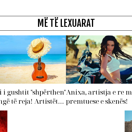
MË TË LEXUARAT
i i gushtit "shpërthen"
Anixa, artistja e re 
gë të reja! Artistët
premtuese e skenës!
arë hapin garën për
e verës!