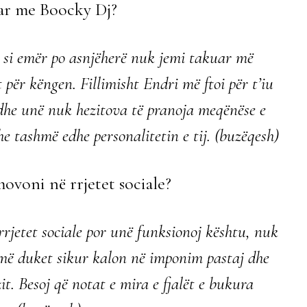
uar me Boocky Dj?
 si emër po asnjëherë nuk jemi takuar më
për këngen. Fillimisht Endri më ftoi për t’iu
 dhe unë nuk hezitova të pranoja meqënëse e
e tashmë edhe personalitetin e tij. (buzëqesh)
ovoni në rrjetet sociale?
rjetet sociale por unë funksionoj kështu, nuk
 më duket sikur kalon në imponim pastaj dhe
it. Besoj që notat e mira e fjalët e bukura