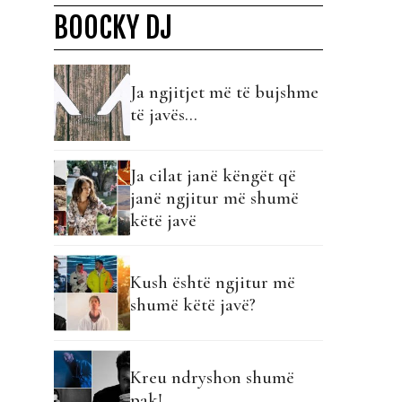
BOOCKY DJ
Ja ngjitjet më të bujshme
të javës...
Ja cilat janë këngët që
janë ngjitur më shumë
këtë javë
Kush është ngjitur më
shumë këtë javë?
Kreu ndryshon shumë
pak!