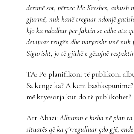
derimë sot, përvec Mc Kreshes, askush 
gjurmë, nuk kanë treguar ndonjë gatish
kjo ka ndodhur për faktin se edhe ata q
devijuar rrugën dhe natyrisht unë nuk j
Sigurisht, jo të gjithë e gëzojnë respek
TA: Po planifikoni të publikoni alb
Sa këngë ka? A keni bashkëpunime?
më kryesorja kur do të publikohet?
Art Abazi:
Albumin e kisha në plan ta 
situatës që ka ç’rregulluar çdo gjë, en