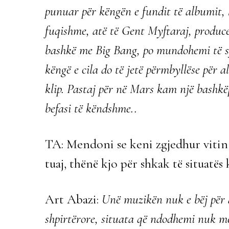
punuar për këngën e fundit të albumit,
fuqishme, atë të Gent Myftaraj, produc
bashkë me Big Bang, po mundohemi të sj
këngë e cila do të jetë përmbyllëse për 
klip. Pastaj për në Mars kam një bashkëp
befasi të këndshme..
TA: Mendoni se keni zgjedhur vitin 
tuaj, thënë kjo për shkak të situat
Art Abazi:
Unë muzikën nuk e bëj për a
shpirtërore, situata që ndodhemi nuk më