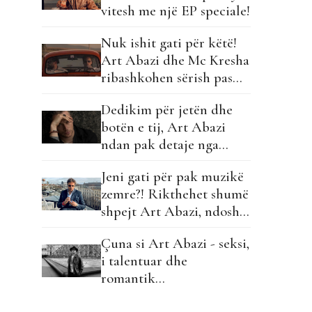
vitesh me një EP speciale!
Nuk ishit gati për këtë!
Art Abazi dhe Mc Kresha
ribashkohen sërish pas
hitit ‘zemërthyes’…
Dedikim për jetën dhe
botën e tij, Art Abazi
ndan pak detaje nga
albumi i ri dhe ne mezi
Jeni gati për pak muzikë
po presim!
zemre?! Rikthehet shumë
shpejt Art Abazi, ndoshta
më romantik se kurrë!
Çuna si Art Abazi - seksi,
i talentuar dhe
romantik…