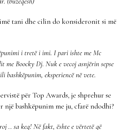
r. (buzëqesh)
ë tani dhe cilin do konsideronit si më
punimi i tretë i imi. I pari ishte me Mc
it me Boocky Dj. Nuk e vecoj asnjërin sepse
cili bashkëpunim, eksperiencë në vete.
tervistë për Top Awards, je shprehur se
ër një bashkëpunim me ju, cfarë ndodhi?
oj .. sa keq! Në fakt, ështe e vërtetë që