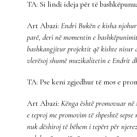
TA: Si lindi ideja për të bashkëpun
Art Abazi:
Endri Bukën e kisha njohur
parë, deri në momentin e bashkëpunimit 
bashkangjitur projektit që kishte nisur
vlerësoj shumë muzikalitetin e Endrit dh
TA: Pse keni zgjedhur të mos e prom
Art Abazi:
Kënga është promovuar në r
e teproj me promovim të shpeshtë sepse
nuk dëshiroj të bëhem i tepërt për njerez