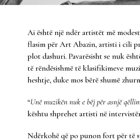
Ai është një ndër artistët më modest
flasim për Art Abazin, artisti i cili
plot dashuri. Pavarësisht se nuk ës
të rëndësishmë të klasifikimeve muzi
heshtje, duke mos bërë shumë zhurmë
“
Unë muzikën nuk e bëj për asnjë qëllim
kështu shprehet artisti në intervis
Ndërkohë që po punon fort për të sje