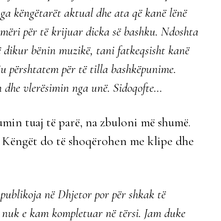
nga këngëtarët aktual dhe ata që kanë lënë
mëri për të krijuar dicka së bashku. Ndoshta
ë dikur bënin muzikë, tani fatkeqsisht kanë
u përshtatem për të tilla bashkëpunime.
tin dhe vlerësimin nga unë. Sidoqofte…
umin tuaj të parë, na zbuloni më shumë.
 Këngët do të shoqërohen me klipe dhe
publikoja në Dhjetor por për shkak të
de nuk e kam kompletuar në tërsi. Jam duke