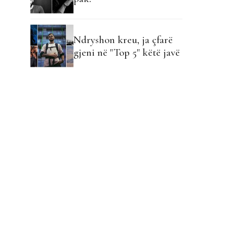
Ndryshon kreu, ja çfarë
gjeni në "Top 5" këtë javë