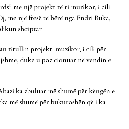
ds” me një projekt të ri muzikor, i cili
, me një ftesë të bërë nga Endri Buka,
blikun shqiptar.
 titullin projekti muzikor, i cili për
ojshme, duke u pozicionuar në vendin e
Abazi ka zbuluar më shumë për këngën e
dicka më shumë për bukuroshën që i ka