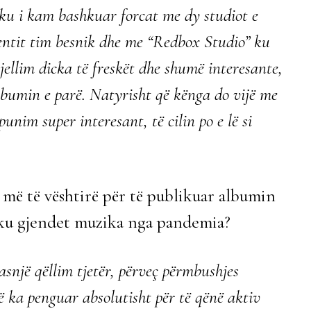
 ku i kam bashkuar forcat me dy studiot e
entit tim besnik dhe me “Redbox Studio” ku
ellim dicka të freskët dhe shumë interesante,
albumin e parë. Natyrisht që kënga do vijë me
unim super interesant, të cilin po e lë si
më të vështirë për të publikuar albumin
ës ku gjendet muzika nga pandemia?
snjë qëllim tjetër, përveç përmbushjes
 ka penguar absolutisht për të qënë aktiv