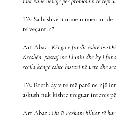
nuk kanë nevojë për promovim të teprua
TA: Sa bashkëpunime numëroni derim
të veçantin?
Art Abazi:
Kënga e fundit është bashkë
Kreshën, pastaj me Llunin dhe ky i fund
secila këngë eshte histori në vete dhe se
TA: Rreth dy vite më parë në një in
askush nuk kishte treguar interes p
Art Abazi
:
Ou ?! Paskam filluar të harr