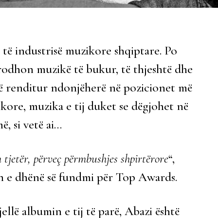
 të industrisë muzikore shqiptare. Po
 prodhon muzikë të bukur, të thjeshtë dhe
htë renditur ndonjëherë në pozicionet më
kore, muzika e tij duket se dëgjohet në
, si vetë ai…
 tjetër, përveç përmbushjes shpirtërore
“,
tën e dhënë së fundmi për Top Awards.
llë albumin e tij të parë, Abazi është