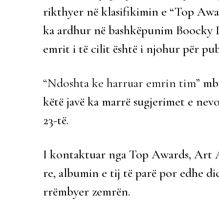
rikthyer në klasifikimin e “Top Awar
ka ardhur në bashkëpunim Boocky Dj
emrit i të cilit është i njohur për pu
“Ndoshta ke harruar emrin tim”
mban
këtë javë ka marrë sugjerimet e nev
23-të.
I kontaktuar nga Top Awards, Art 
re, albumin e tij të parë por edhe 
rrëmbyer zemrën.