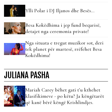
Ylli Polar i DJ Iljanos dhe Besës…
Besa Kokëdhima i jep fund beqarisë,
detajet nga ceremonia private!
Nga situata e tregut muzikor sot, deri
tek planet për martesë, rrëfehet Besa
Kokëdhima!
JULIANA PASHA
Mariah Carey bëhet gati t’u kthehet
klasifikimeve - po këtu? Ja këngëtarët
që kanë bërë këngë Krishlindjes.