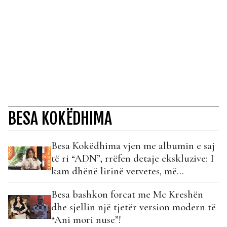
BESA KOKËDHIMA
Besa Kokëdhima vjen me albumin e saj
të ri “ADN”, rrëfen detaje ekskluzive: I
kam dhënë lirinë vetvetes, më
përfaqëson…
Besa bashkon forcat me Mc Kreshën
dhe sjellin një tjetër version modern të
“Ani mori nuse”!