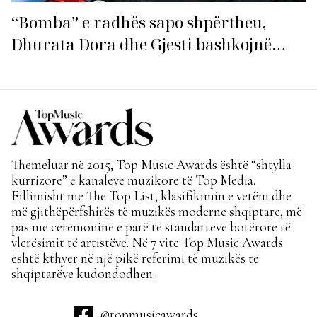
“Bomba” e radhës sapo shpërtheu,
Dhurata Dora dhe Gjesti bashkojnë
fuqitë me “Gasolina”!
Themeluar në 2015, Top Music Awards është “shtylla
kurrizore” e kanaleve muzikore të Top Media.
Fillimisht me The Top List, klasifikimin e vetëm dhe
më gjithëpërfshirës të muzikës moderne shqiptare, më
pas me ceremoninë e parë të standarteve botërore të
vlerësimit të artistëve. Në 7 vite Top Music Awards
është kthyer në një pikë referimi të muzikës të
shqiptarëve kudondodhen.
@topmusicawards