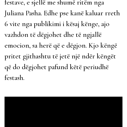
festave, e sjellë me shumë ritëm nga
Juliana Pasha. Edhe pse kanë kaluar rreth
6 vite nga publikimi i kësaj kënge, ajo
vazhdon të dëgjohet dhe të ngjallë
emocion, sa herë që e dëgjon. Kjo këngë
pritet gjithashtu të jetë një ndër këngët
që do dëgjohet pafund këtë periudhë
festash.