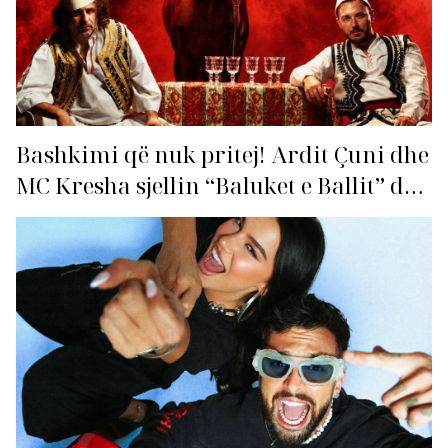
Bashkimi që nuk pritej! Ardit Çuni dhe
MC Kresha sjellin “Baluket e Ballit” dhe
ndezin rrjetin!