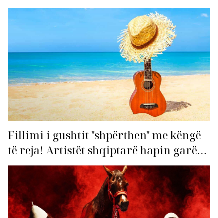
Fillimi i gushtit "shpërthen" me këngë
të reja! Artistët shqiptarë hapin garën
për hitin e verës!