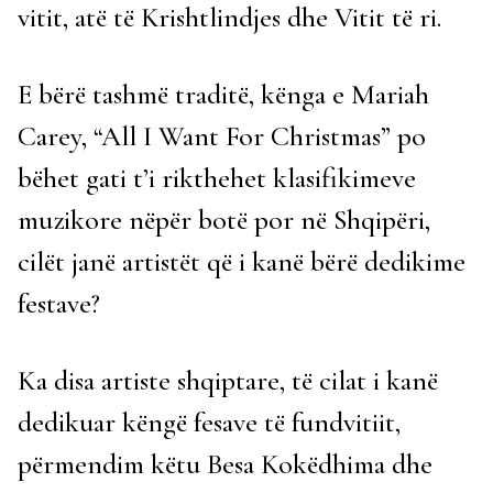
vitit, atë të Krishtlindjes dhe Vitit të ri.
E bërë tashmë traditë, kënga e Mariah
Carey, “All I Want For Christmas” po
bëhet gati t’i rikthehet klasifikimeve
muzikore nëpër botë por në Shqipëri,
cilët janë artistët që i kanë bërë dedikime
festave?
Ka disa artiste shqiptare, të cilat i kanë
dedikuar këngë fesave të fundvitiit,
përmendim këtu Besa Kokëdhima dhe