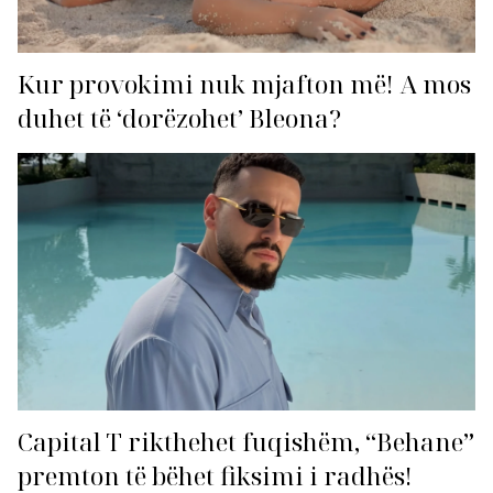
Kur provokimi nuk mjafton më! A mos
duhet të ‘dorëzohet’ Bleona?
Capital T rikthehet fuqishëm, “Behane”
premton të bëhet fiksimi i radhës!