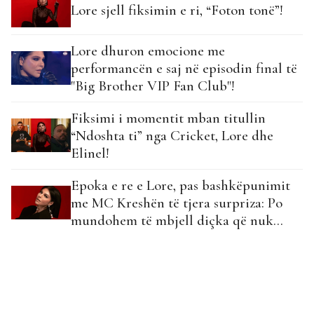
Lore sjell fiksimin e ri, “Foton tonë”!
Lore dhuron emocione me
performancën e saj në episodin final të
"Big Brother VIP Fan Club"!
Fiksimi i momentit mban titullin
“Ndoshta ti” nga Cricket, Lore dhe
Elinel!
Epoka e re e Lore, pas bashkëpunimit
me MC Kreshën të tjera surpriza: Po
mundohem të mbjell diçka që nuk
ekziston…