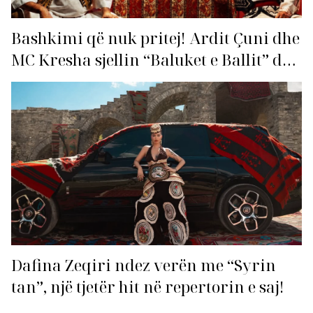
Bashkimi që nuk pritej! Ardit Çuni dhe
MC Kresha sjellin “Baluket e Ballit” dhe
ndezin rrjetin!
Dafina Zeqiri ndez verën me “Syrin
tan”, një tjetër hit në repertorin e saj!