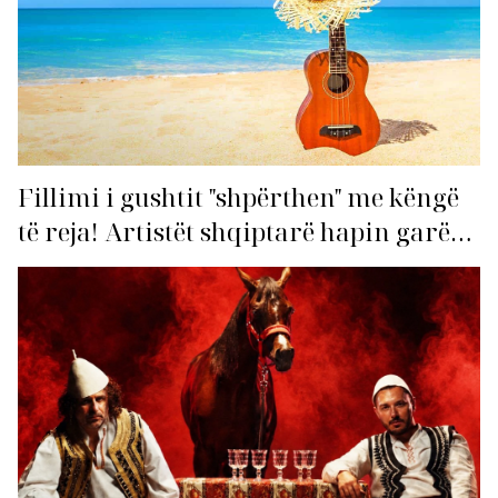
Fillimi i gushtit "shpërthen" me këngë
të reja! Artistët shqiptarë hapin garën
për hitin e verës!