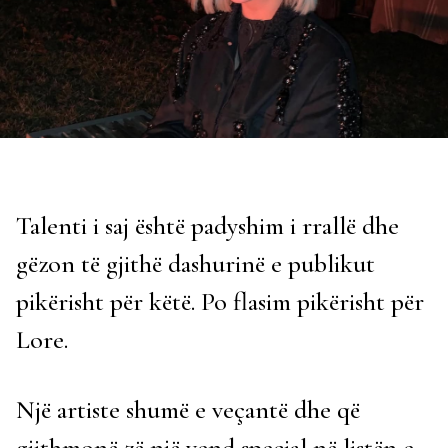
Talenti i saj është padyshim i rrallë dhe
gëzon të gjithë dashurinë e publikut
pikërisht për këtë. Po flasim pikërisht për
Lore.
Një artiste shumë e veçantë dhe që
gjithmonë zë një vend special në listën e