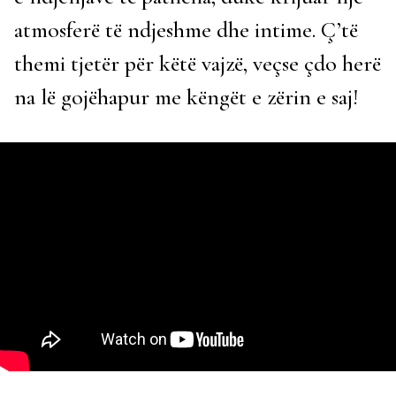
atmosferë të ndjeshme dhe intime. Ç’të
themi tjetër për këtë vajzë, veçse çdo herë
na lë gojëhapur me këngët e zërin e saj!