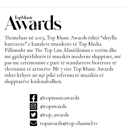
Themeluar në 2015, Top Music Awards është “shtylla
kurrizore” e kanaleve muzikore të Top Media.
Fillimisht me The Top List, klasifikimin e vetëm dhe
më gjithëpërfshirës të muzikës moderne shqiptare, më
pas me ceremoninë e parë të standarteve botërore të
vlerësimit të artistëve. Në 7 vite Top Music Awards
është kthyer në një pikë referimi të muzikës të
shqiptarëve kudondodhen.
@topmusicawards
@topawards
@top_awards
topawards@top-channel.tv