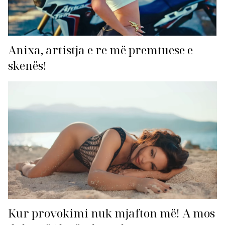
Anixa, artistja e re më premtuese e
skenës!
Kur provokimi nuk mjafton më! A mos