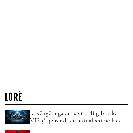
LORÈ
Ja këngët nga artistët e “Big Brother
VIP 5” që renditen aktualisht në listë…