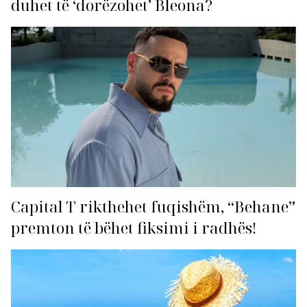
duhet të ‘dorëzohet’ Bleona?
Capital T rikthehet fuqishëm, “Behane”
premton të bëhet fiksimi i radhës!