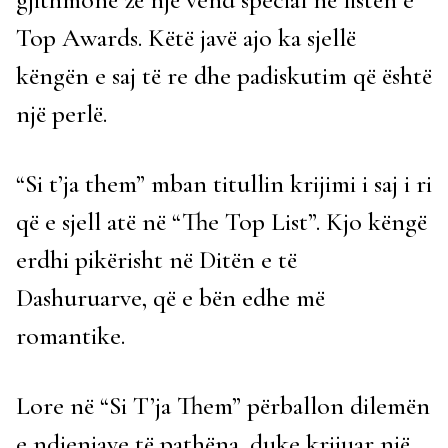
Top Awards. Këtë javë ajo ka sjellë
këngën e saj të re dhe padiskutim që është
një perlë.
“Si t’ja them” mban titullin krijimi i saj i ri
që e sjell atë në “The Top List”. Kjo këngë
erdhi pikërisht në Ditën e të
Dashuruarve, që e bën edhe më
romantike.
Lore në “Si T’ja Them” përballon dilemën
e ndjenjave të pathëna, duke krijuar një