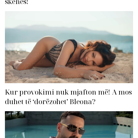
skenës!
Kur provokimi nuk mjafton më! A mos
duhet të ‘dorëzohet’ Bleona?