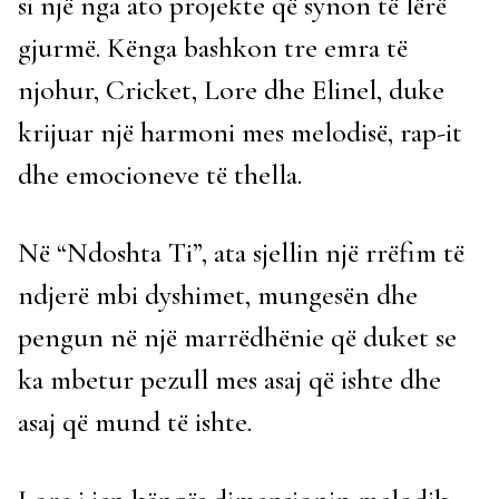
si një nga ato projekte që synon të lërë
gjurmë. Kënga bashkon tre emra të
njohur, Cricket, Lore dhe Elinel, duke
krijuar një harmoni mes melodisë, rap-it
dhe emocioneve të thella.
Në “Ndoshta Ti”, ata sjellin një rrëfim të
ndjerë mbi dyshimet, mungesën dhe
pengun në një marrëdhënie që duket se
ka mbetur pezull mes asaj që ishte dhe
asaj që mund të ishte.