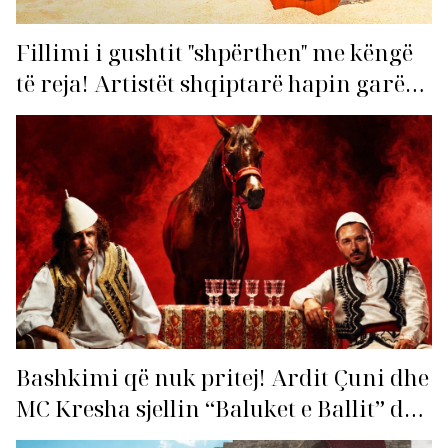
Fillimi i gushtit "shpërthen" me këngë
të reja! Artistët shqiptarë hapin garën
për hitin e verës!
Bashkimi që nuk pritej! Ardit Çuni dhe
MC Kresha sjellin “Baluket e Ballit” dhe
ndezin rrjetin!