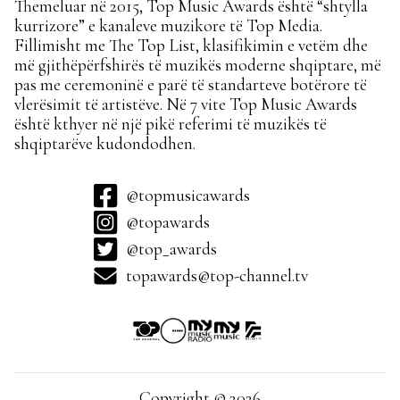
Themeluar në 2015, Top Music Awards është “shtylla
kurrizore” e kanaleve muzikore të Top Media.
Fillimisht me The Top List, klasifikimin e vetëm dhe
më gjithëpërfshirës të muzikës moderne shqiptare, më
pas me ceremoninë e parë të standarteve botërore të
vlerësimit të artistëve. Në 7 vite Top Music Awards
është kthyer në një pikë referimi të muzikës të
shqiptarëve kudondodhen.
@topmusicawards
@topawards
@top_awards
topawards@top-channel.tv
Copyright © 2026