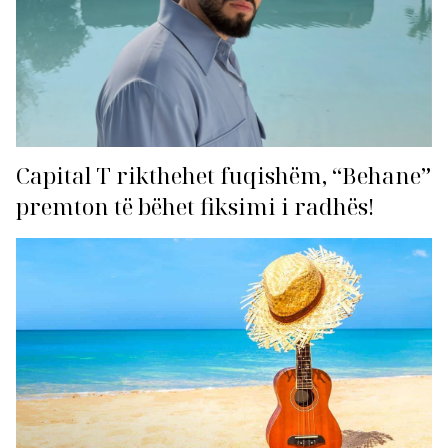
Capital T rikthehet fuqishëm, “Behane”
premton të bëhet fiksimi i radhës!