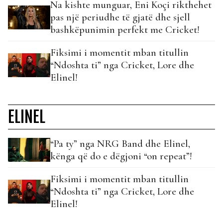
Na kishte munguar, Eni Koçi rikthehet
pas një periudhe të gjatë dhe sjell
bashkëpunimin perfekt me Cricket!
Fiksimi i momentit mban titullin
“Ndoshta ti” nga Cricket, Lore dhe
Elinel!
ELINEL
“Pa ty” nga NRG Band dhe Elinel,
kënga që do e dëgjoni “on repeat”!
Fiksimi i momentit mban titullin
“Ndoshta ti” nga Cricket, Lore dhe
Elinel!