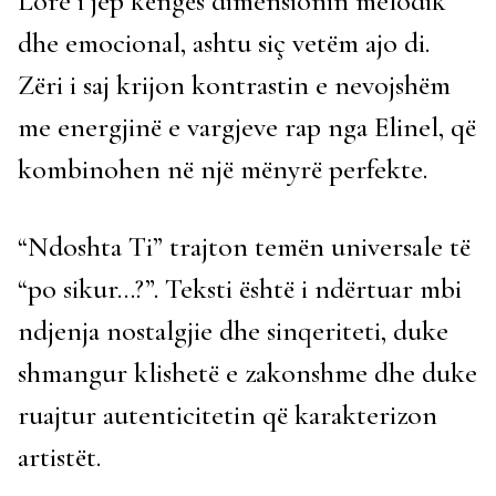
Lore i jep këngës dimensionin melodik
dhe emocional, ashtu siç vetëm ajo di.
Zëri i saj krijon kontrastin e nevojshëm
me energjinë e vargjeve rap nga Elinel, që
kombinohen në një mënyrë perfekte.
“Ndoshta Ti” trajton temën universale të
“po sikur…?”. Teksti është i ndërtuar mbi
ndjenja nostalgjie dhe sinqeriteti, duke
shmangur klishetë e zakonshme dhe duke
ruajtur autenticitetin që karakterizon
artistët.