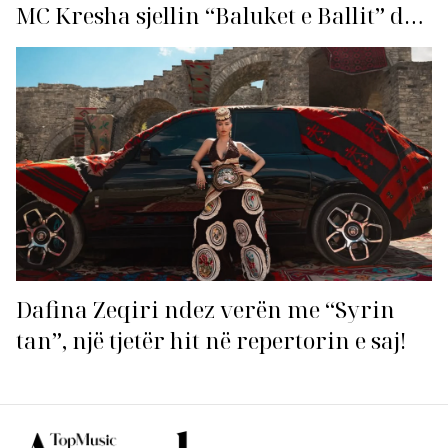
MC Kresha sjellin “Baluket e Ballit” dhe
ndezin rrjetin!
Dafina Zeqiri ndez verën me “Syrin
tan”, një tjetër hit në repertorin e saj!