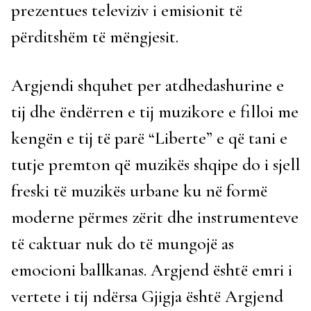
prezentues televiziv i emisionit të
përditshëm të mëngjesit.
Argjendi shquhet per atdhedashurine e
tij dhe ëndërren e tij muzikore e filloi me
kengën e tij të parë “Liberte” e që tani e
tutje premton që muzikës shqipe do i sjell
freski të muzikës urbane ku në formë
moderne përmes zërit dhe instrumenteve
të caktuar nuk do të mungojë as
emocioni ballkanas. Argjend është emri i
vertete i tij ndërsa Gjigja është Argjend