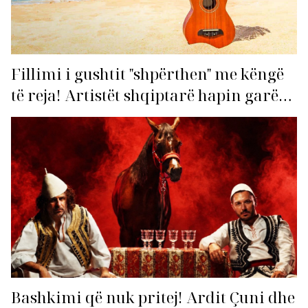
Fillimi i gushtit "shpërthen" me këngë
të reja! Artistët shqiptarë hapin garën
për hitin e verës!
Bashkimi që nuk pritej! Ardit Çuni dhe