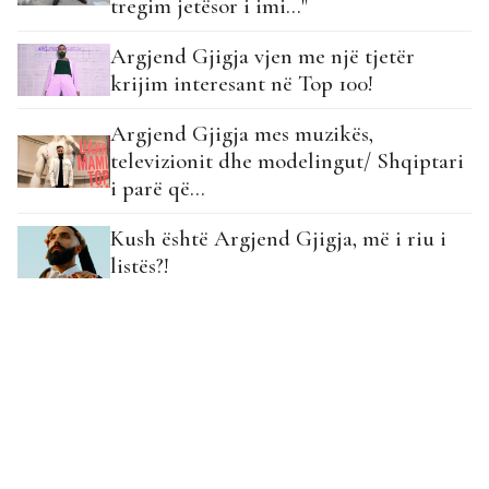
tregim jetësor i imi…"
Argjend Gjigja vjen me një tjetër
krijim interesant në Top 100!
Argjend Gjigja mes muzikës,
televizionit dhe modelingut/ Shqiptari
i parë që…
Kush është Argjend Gjigja, më i riu i
listës?!