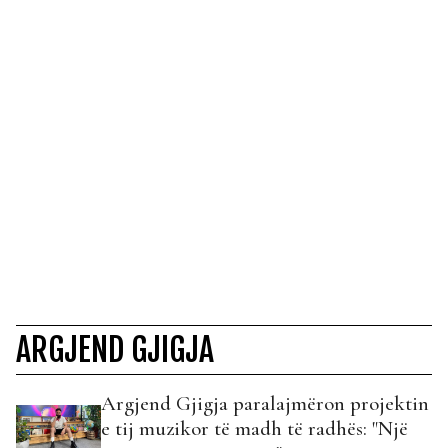
ARGJEND GJIGJA
Argjend Gjigja paralajmëron projektin
e tij muzikor të madh të radhës: "Një