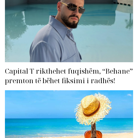
Capital T rikthehet fuqishëm, “Behane”
premton të bëhet fiksimi i radhës!