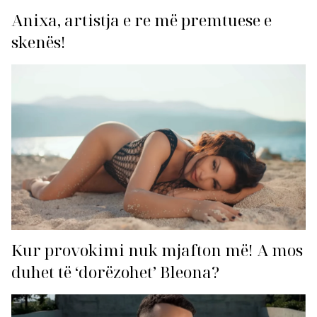
Anixa, artistja e re më premtuese e
skenës!
Kur provokimi nuk mjafton më! A mos
duhet të ‘dorëzohet’ Bleona?