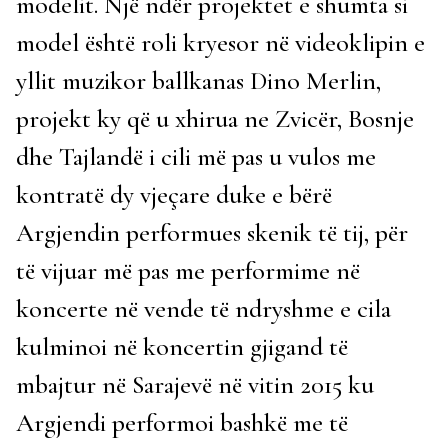
modelit. Një ndër projektet e shumta si
model është roli kryesor në videoklipin e
yllit muzikor ballkanas Dino Merlin,
projekt ky që u xhirua ne Zvicër, Bosnje
dhe Tajlandë i cili më pas u vulos me
kontratë dy vjeçare duke e bërë
Argjendin performues skenik të tij, për
të vijuar më pas me performime në
koncerte në vende të ndryshme e cila
kulminoi në koncertin gjigand të
mbajtur në Sarajevë në vitin 2015 ku
Argjendi performoi bashkë me të