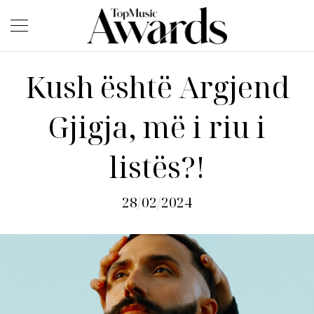
Kush është Argjend
Gjigja, më i riu i
listës?!
28/02/2024