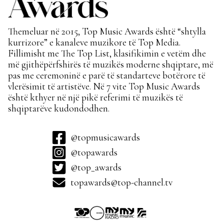
Themeluar në 2015, Top Music Awards është “shtylla
kurrizore” e kanaleve muzikore të Top Media.
Fillimisht me The Top List, klasifikimin e vetëm dhe
më gjithëpërfshirës të muzikës moderne shqiptare, më
pas me ceremoninë e parë të standarteve botërore të
vlerësimit të artistëve. Në 7 vite Top Music Awards
është kthyer në një pikë referimi të muzikës të
shqiptarëve kudondodhen.
@topmusicawards
@topawards
@top_awards
topawards@top-channel.tv