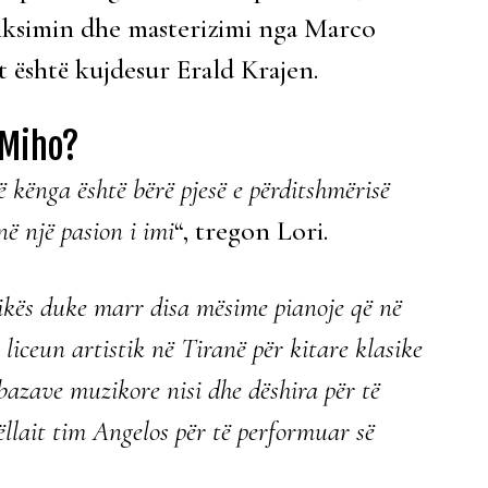
iksimin dhe masterizimi nga Marco
it është kujdesur Erald Krajen.
 Miho?
ë kënga është bërë pjesë e përditshmërisë
ë një pasion i imi
“, tregon Lori.
ikës duke marr disa mësime pianoje që në
iceun artistik në Tiranë për kitare klasike
bazave muzikore nisi dhe dëshira për të
vëllait tim Angelos për të performuar së