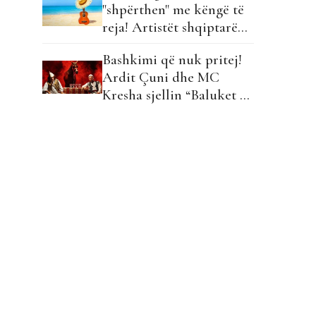
"shpërthen" me këngë të
reja! Artistët shqiptarë
hapin garën për hitin e
Bashkimi që nuk pritej!
verës!
Ardit Çuni dhe MC
Kresha sjellin “Baluket e
Ballit” dhe ndezin rrjetin!