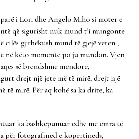
i parë i Lori dhe Angelo Miho si moter e
cantë që sigurisht nuk mund t’i mungonte
ë cilës gjithëkush mund të gjejë veten ,
saj që në këto momente po ju mundon. Vjen
ë paqes së brendshme mendore,
gurt drejt një jete më të mirë, drejt një
ë të mirë. Për aq kohë sa ka drite, ka
lentuar ka bashkepunuar edhe me emra të
sha për fotografined e kopertineds,