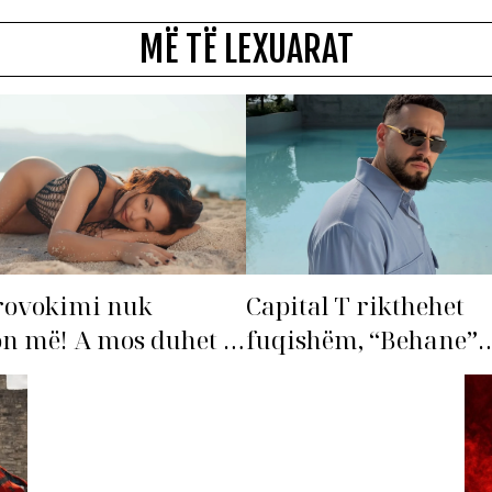
MË TË LEXUARAT
rovokimi nuk
Capital T rikthehet
n më! A mos duhet të
fuqishëm, “Behane”
ohet’ Bleona?
premton të bëhet fiks
radhës!