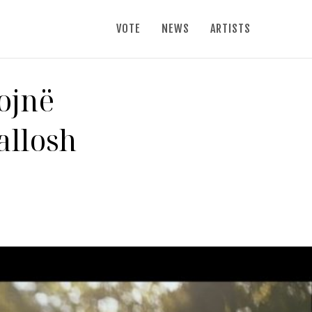
VOTE
NEWS
ARTISTS
lojnë
dallosh