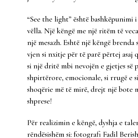
“See the light” është bashkëpunimi 
vëlla. Një këngë me një ritëm të ve
një mesazh. Eshtë një këngë brenda s
vjen si nxitje për të parë përtej a
si një dritë mbi nevojën e gjetjes s
shpirtërore, emocionale, si rrugë e si
shoqërie më të mirë, drejt një bote m
shprese!
Për realizimin e këngë, dyshja e ta
rëndësishëm si: fotografi Fadil Beri