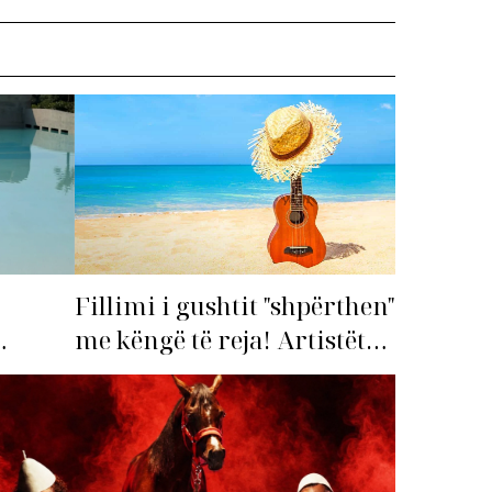
Fillimi i gushtit "shpërthen"
me këngë të reja! Artistët
shqiptarë hapin garën për
imi i
hitin e verës!