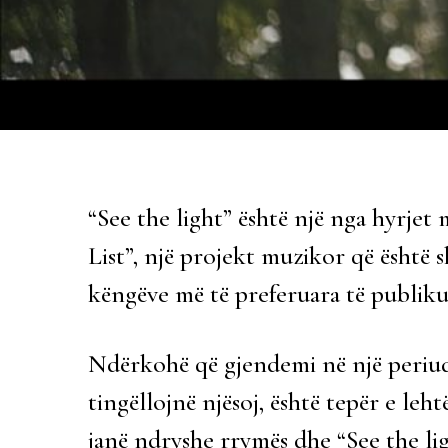
“See the light” është një nga hyrjet 
List”, një projekt muzikor që është 
këngëve më të preferuara të publiku
Ndërkohë që gjendemi në një periud
tingëllojnë njësoj, është tepër e leh
janë ndryshe rrymës dhe “See the lig