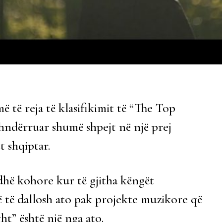
më të reja të klasifikimit të “The Top
shndërruar shumë shpejt në një prej
t shqiptar.
hë kohore kur të gjitha këngët
të të dallosh ato pak projekte muzikore që
ht” është një nga ato.