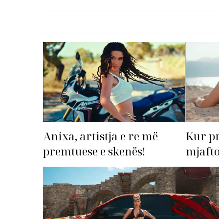
Anixa, artistja e re më
Kur p
premtuese e skenës!
mjafto
‘dorëz