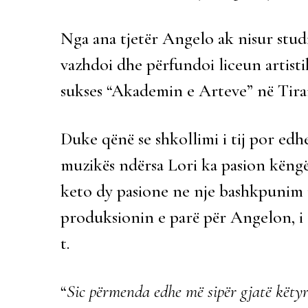
Nga ana tjetër Angelo ak nisur stud
vazhdoi dhe përfundoi liceun artist
sukses “Akademin e Arteve” në Tir
Duke qënë se shkollimi i tij por edh
muzikës ndërsa Lori ka pasion këng
keto dy pasione ne nje bashkpunim m
produksionin e parë për Angelon, i c
t.
“
Sic përmenda edhe më sipër gjatë këtyre