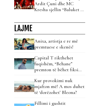
Ardit Çuni dhe MC
Kresha sjellin “Baluket e
Ballit” dhe ndezin rrjetin!
LAJME
Anixa, artistja e re më
premtuese e skenës!
Capital T rikthehet
fuqishëm, “Behane”
premton të bëhet fiksimi
i radhës!
Kur provokimi nuk
mjafton më! A mos duhet
të ‘dorëzohet’ Bleona?
Fillimi i gushtit