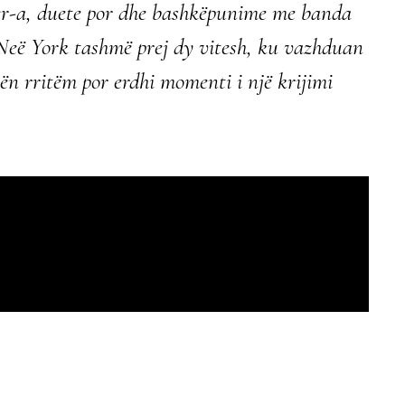
er-a, duete por dhe bashkëpunime me banda
Neë York tashmë prej dy vitesh, ku vazhduan
tën rritëm por erdhi momenti i një krijimi