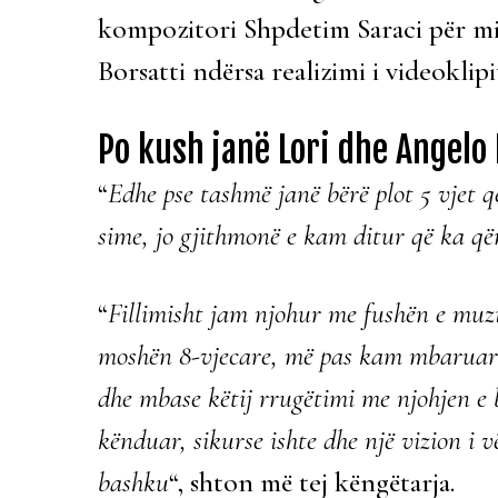
kompozitori Shpdetim Saraci për m
Borsatti ndërsa realizimi i videoklip
Po kush janë Lori dhe Angelo
“
Edhe pse tashmë janë bërë plot 5 vjet q
sime, jo gjithmonë e kam ditur që ka qën
“
Fillimisht jam njohur me fushën e muz
moshën 8-vjecare, më pas kam mbaruar l
dhe mbase këtij rrugëtimi me njohjen e 
kënduar, sikurse ishte dhe një vizion i 
bashku
“, shton më tej këngëtarja.