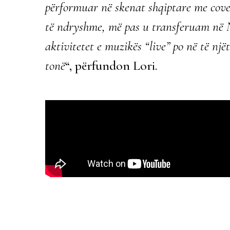
përformuar në skenat shqiptare me cov
të ndryshme, më pas u transferuam në 
aktivitetet e muzikës “live” po në të një
tonë
“, përfundon Lori.