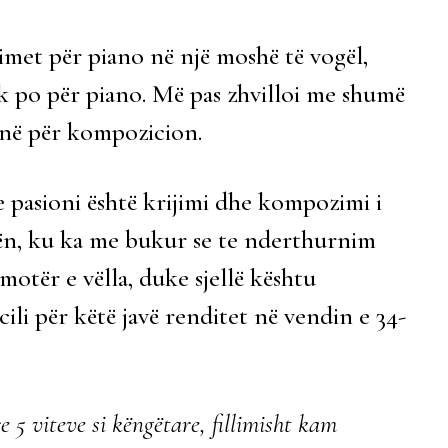
imet për piano në një moshë të vogël,
ik po për piano. Më pas zhvilloi me shumë
anë për kompozicion.
e pasioni është krijimi dhe kompozimi i
ën, ku ka me bukur se te nderthurnim
otër e vëlla, duke sjellë kështu
ili për këtë javë renditet në vendin e 34-
 5 viteve si këngëtare, fillimisht kam