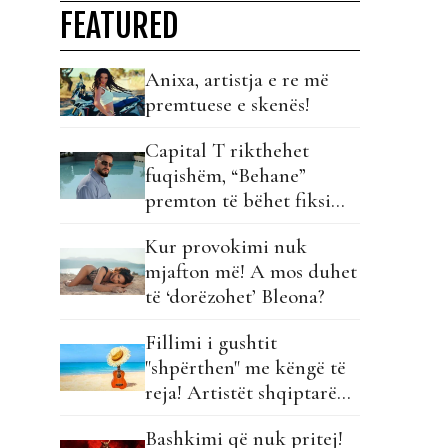
FEATURED
Anixa, artistja e re më
premtuese e skenës!
Capital T rikthehet
fuqishëm, “Behane”
premton të bëhet fiksimi
i radhës!
Kur provokimi nuk
mjafton më! A mos duhet
të ‘dorëzohet’ Bleona?
Fillimi i gushtit
"shpërthen" me këngë të
reja! Artistët shqiptarë
hapin garën për hitin e
Bashkimi që nuk pritej!
verës!