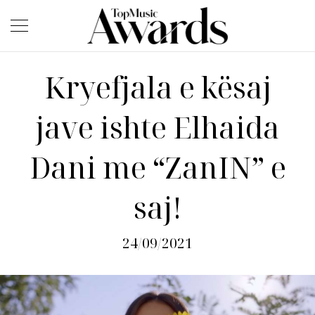
Kryefjala e kësaj
jave ishte Elhaida
Dani me “ZanIN” e
saj!
24/09/2021