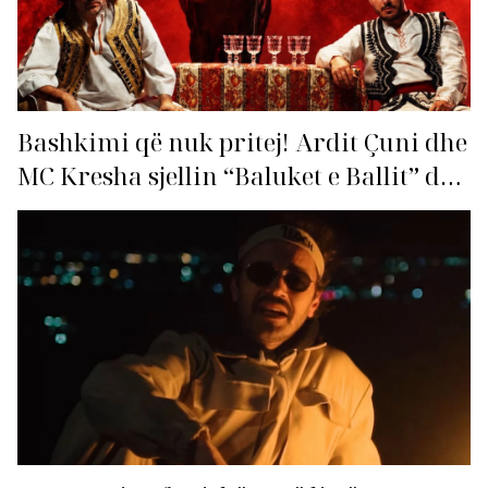
Bashkimi që nuk pritej! Ardit Çuni dhe
MC Kresha sjellin “Baluket e Ballit” dhe
ndezin rrjetin!