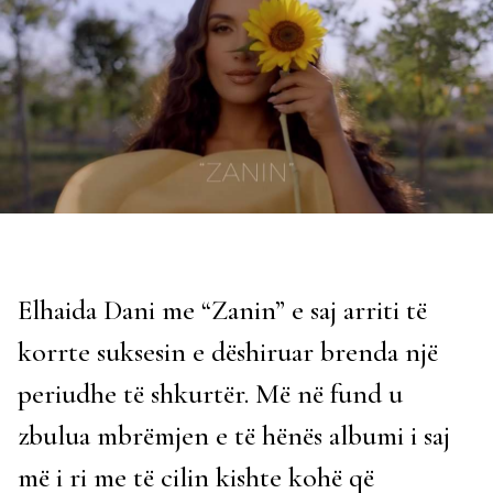
Elhaida Dani me “Zanin” e saj arriti të
korrte suksesin e dëshiruar brenda një
periudhe të shkurtër. Më në fund u
zbulua mbrëmjen e të hënës albumi i saj
më i ri me të cilin kishte kohë që