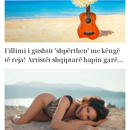
Fillimi i gushtit "shpërthen" me këngë
të reja! Artistët shqiptarë hapin garën
për hitin e verës!