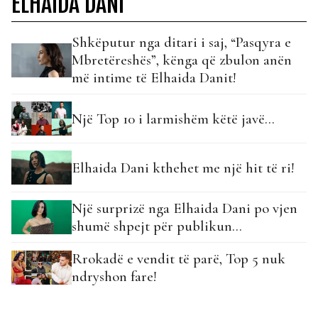
ELHAIDA DANI
Shkëputur nga ditari i saj, “Pasqyra e
Mbretëreshës”, kënga që zbulon anën
më intime të Elhaida Danit!
Një Top 10 i larmishëm këtë javë…
Elhaida Dani kthehet me një hit të ri!
Një surprizë nga Elhaida Dani po vjen
shumë shpejt për publikun…
Rrokadë e vendit të parë, Top 5 nuk
ndryshon fare!