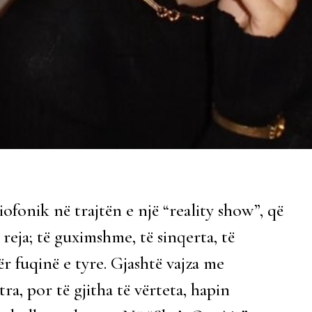
ofonik në trajtën e një “reality show”, që
 reja; të guximshme, të sinqerta, të
r fuqinë e tyre. Gjashtë vajza me
a, por të gjitha të vërteta, hapin