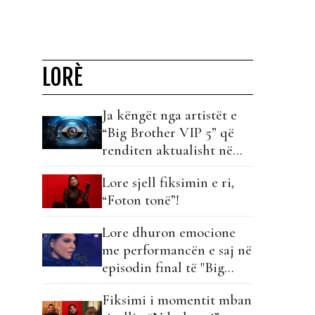
LORÈ
Ja këngët nga artistët e
“Big Brother VIP 5” që
renditen aktualisht në
listë…
Lore sjell fiksimin e ri,
“Foton tonë”!
Lore dhuron emocione
me performancën e saj në
episodin final të "Big
Brother VIP Fan Club"!
Fiksimi i momentit mban