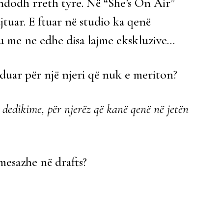
 ndodh rreth tyre. Në “She’s On Air”
tuar. E ftuar në studio ka qenë
au me ne edhe disa lajme ekskluzive…
duar për një njeri që nuk e meriton?
 dedikime, për njerëz që kanë qenë në jetën
esazhe në drafts?