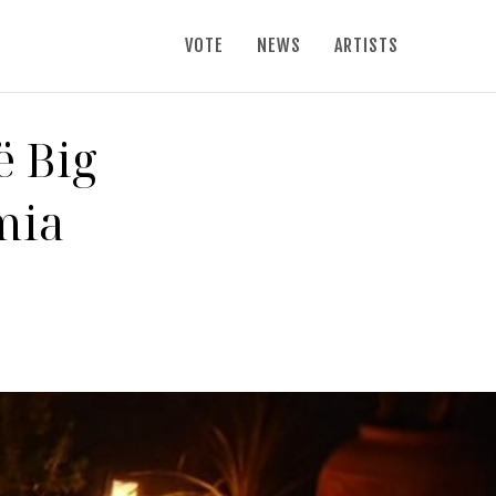
VOTE
NEWS
ARTISTS
ë Big
mia