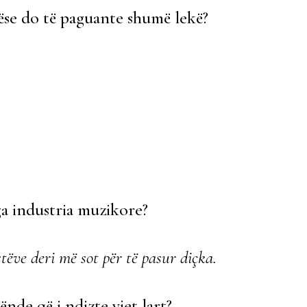
ëse do të paguante shumë lekë?
a industria muzikore?
tëve deri më sot për të pasur diçka.
nde që i ndizte yjet lart?