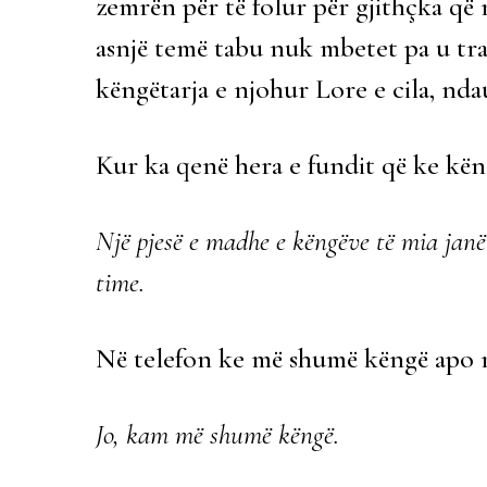
zemrën për të folur për gjithçka që
asnjë temë tabu nuk mbetet pa u traj
këngëtarja e njohur Lore e cila, nd
Kur ka qenë hera e fundit që ke kën
Një pjesë e madhe e këngëve të mia janë
time.
Në telefon ke më shumë këngë apo m
Jo, kam më shumë këngë.