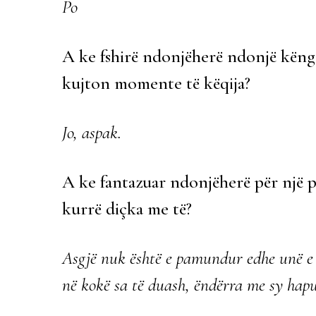
Po
A ke fshirë ndonjëherë ndonjë këngë
kujton momente të këqija?
Jo, aspak.
A ke fantazuar ndonjëherë për një 
kurrë diçka me të?
Asgjë nuk është e pamundur edhe unë e 
në kokë sa të duash, ëndërra me sy hapur