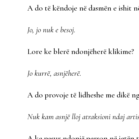
A do të këndoje në dasmën e ishit n
Jo, jo nuk e besoj.
Lore ke blerë ndonjëherë klikime?
Jo kurrë, asnjëherë.
A do provoje të lidheshe me dikë ng
Nuk kam asnjë lloj atraksioni ndaj artis
A ke pasur ndonjë person në jetën të