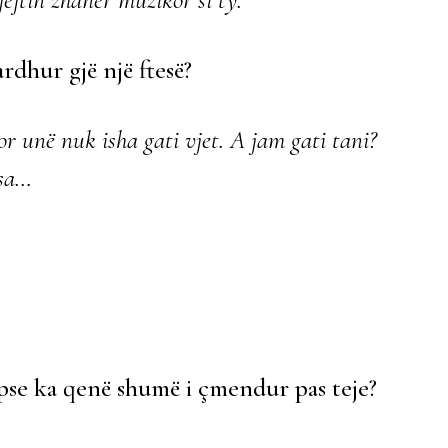
rdhur gjë një ftesë?
r unë nuk isha gati vjet. A jam gati tani?
esa…
pse ka qenë shumë i çmendur pas teje?