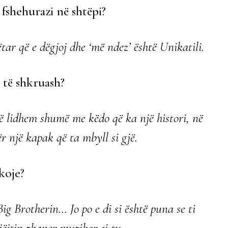
fshehurazi në shtëpi?
tar që e dëgjoj dhe ‘më ndez’ është Unikatili.
n të shkruash?
në lidhem shumë me këdo që ka një histori, në
 një kapak që ta mbyll si gjë.
koje?
Big Brotherin… Jo po e di si është puna se ti
ëjtin zhaner muzikor si ty.