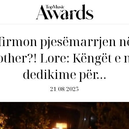
irmon pjesëmarrjen n
other?! Lore: Këngët e 
dedikime për…
21/08/2025