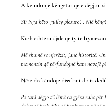
A ke ndonjë këngëtar që e dëgjon si 
Si? Nga këto ‘guilty plesure’… Një këngë
Kush është ai djalë që ty të frymëzo
Më shumë se njerëzit, janë historitë. U
momentin që përfundojnë kam nevojë për
Nëse do këndoje diss kujt do ia dedi
Po tani dëgjo t’i lëmë ca gjëra edhe për 
duhet të kesh dikë që konkurron në të nj