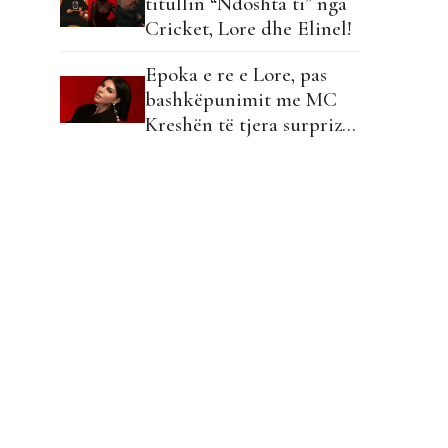
titullin “Ndoshta ti” nga
Cricket, Lore dhe Elinel!
Epoka e re e Lore, pas
bashkëpunimit me MC
Kreshën të tjera surpriza:
Po mundohem të mbjell
diçka që nuk ekziston…