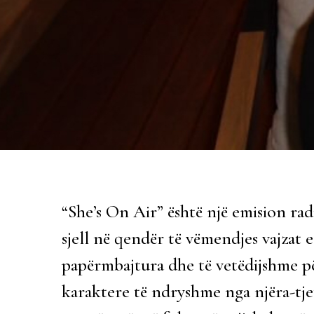
“She’s On Air” është një emision radi
sjell në qendër të vëmendjes vajzat e
papërmbajtura dhe të vetëdijshme pë
karaktere të ndryshme nga njëra-tjetr