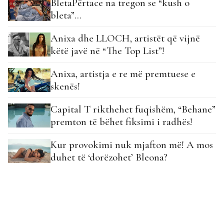
BletaPërtace na tregon se “kush o
bleta”…
Anixa dhe LLOCH, artistët që vijnë
këtë javë në “The Top List”!
Anixa, artistja e re më premtuese e
skenës!
Capital T rikthehet fuqishëm, “Behane”
premton të bëhet fiksimi i radhës!
Kur provokimi nuk mjafton më! A mos
duhet të ‘dorëzohet’ Bleona?