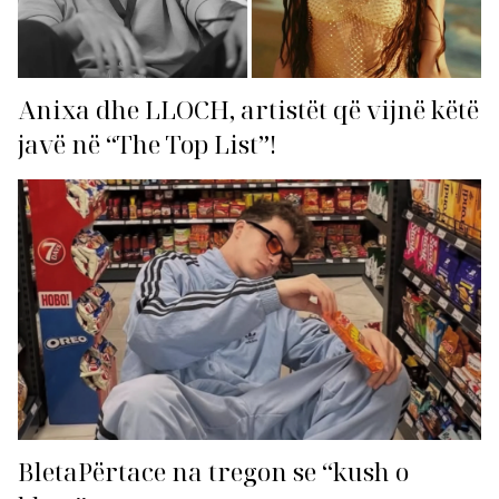
Anixa dhe LLOCH, artistët që vijnë këtë
javë në “The Top List”!
BletaPërtace na tregon se “kush o