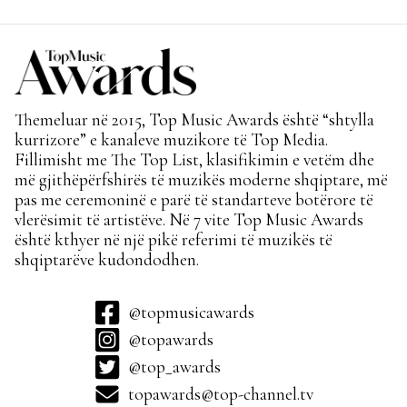
Themeluar në 2015, Top Music Awards është “shtylla
kurrizore” e kanaleve muzikore të Top Media.
Fillimisht me The Top List, klasifikimin e vetëm dhe
më gjithëpërfshirës të muzikës moderne shqiptare, më
pas me ceremoninë e parë të standarteve botërore të
vlerësimit të artistëve. Në 7 vite Top Music Awards
është kthyer në një pikë referimi të muzikës të
shqiptarëve kudondodhen.
@topmusicawards
@topawards
@top_awards
topawards@top-channel.tv