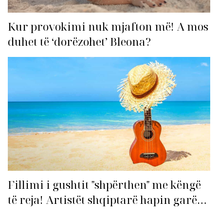
Kur provokimi nuk mjafton më! A mos
duhet të ‘dorëzohet’ Bleona?
Fillimi i gushtit "shpërthen" me këngë
të reja! Artistët shqiptarë hapin garën
për hitin e verës!