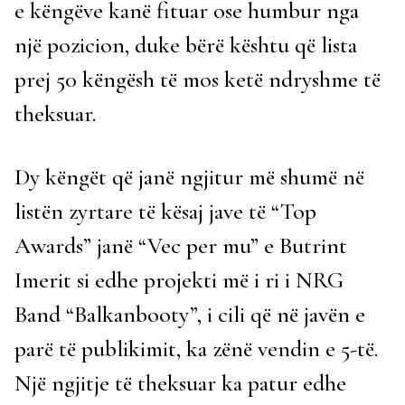
e këngëve kanë fituar ose humbur nga
një pozicion, duke bërë kështu që lista
prej 50 këngësh të mos ketë ndryshme të
theksuar.
Dy këngët që janë ngjitur më shumë në
listën zyrtare të kësaj jave të “Top
Awards” janë “Vec per mu” e Butrint
Imerit si edhe projekti më i ri i NRG
Band “Balkanbooty”, i cili që në javën e
parë të publikimit, ka zënë vendin e 5-të.
Një ngjitje të theksuar ka patur edhe