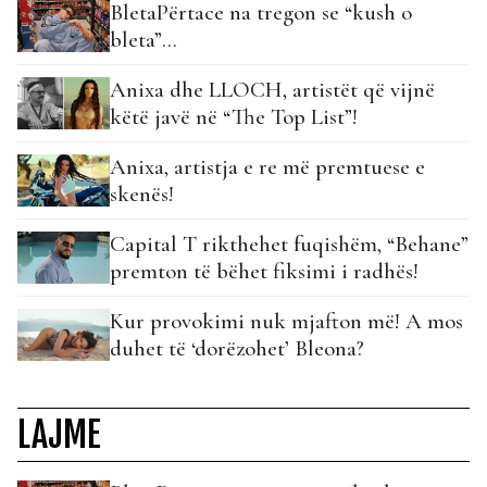
BletaPërtace na tregon se “kush o
bleta”…
Anixa dhe LLOCH, artistët që vijnë
këtë javë në “The Top List”!
Anixa, artistja e re më premtuese e
skenës!
Capital T rikthehet fuqishëm, “Behane”
premton të bëhet fiksimi i radhës!
Kur provokimi nuk mjafton më! A mos
duhet të ‘dorëzohet’ Bleona?
LAJME