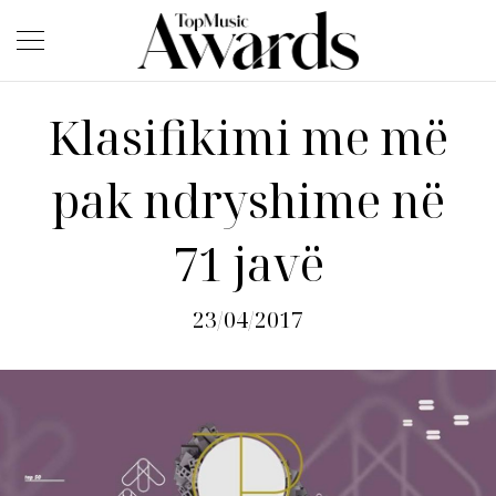
Klasifikimi me më
pak ndryshime në
71 javë
23/04/2017