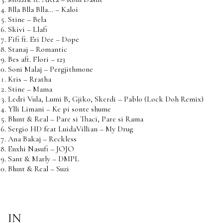
Blla Blla Blla… – Kaloi
Stine – Bela
Skivi – Llafi
Fifi ft. Eri Dee – Dope
Stanaj – Romantic
Bes aft. Flori – 123
Soni Malaj – Pergjithmone
Kris – Rratha
Stine – Mama
Ledri Vula, Lumi B, Gjiko, Skerdi – Pablo (Lock Doh Remix)
Ylli Limani – Ke pi sonte shume
Blunt & Real – Pare si Thaci, Pare si Rama
Sergio HD feat LuidaVillian – My Drug
Ana Bakaj – Reckless
Enxhi Nasufi – JOJO
Sant & Marly – DMPL
Blunt & Real – Suzi
IN