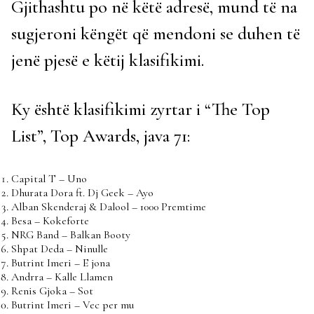
Gjithashtu po në këtë adresë, mund të na
sugjeroni këngët që mendoni se duhen të
jenë pjesë e këtij klasifikimi.
Ky është klasifikimi zyrtar i “The Top
List”, Top Awards, java 71:
Capital T – Uno
Dhurata Dora ft. Dj Geek – Ayo
Alban Skenderaj & Dalool – 1000 Premtime
Besa – Kokeforte
NRG Band – Balkan Booty
Shpat Deda – Ninulle
Butrint Imeri – E jona
Andrra – Kalle Llamen
Renis Gjoka – Sot
Butrint Imeri – Vec per mu