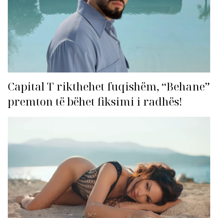
Capital T rikthehet fuqishëm, “Behane”
premton të bëhet fiksimi i radhës!