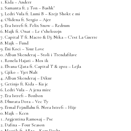
Kida – Anderr
Samanta ft. 2 Ton – Bashk’
Ledri Vula ft. Lumi B – Krejt Shokt e mi
Olidena ft. Sergio – Ajer
Era Istrefi ft. Felix Snow – Redrum
Majk ft. Onat – Le t’xhelozojn
Capital T ft. Macro & Dj. Nika – C’est La Guerre
Majk – Fund
Eni Koci – Your Love
Alban Skenderaj – Stoli i Trendafilave
Ronela Hajati – Mos ik
Elvana GJata ft. Capital T & 2po2 – Lejla
Gjiko – Yjet Nalt
Alban Skenderaj – Dikur
Getinjo ft. Kida – Ku je
Ledri Vula – A jena mire
Era Istrefi – Bonbon
Dhurata Dora – Vec Ty
Ermal Fejzullahu ft. Nora Istrefi – Hije
Majk – Kcen
Argjentina Ramosaj – Pse
Dafina – Four Season
Mozzik ft. ARta – Kom Dasht