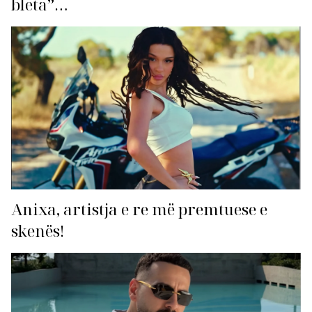
bleta”…
Anixa, artistja e re më premtuese e
skenës!