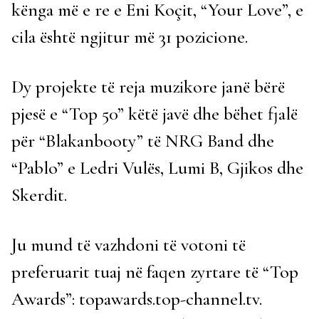
kënga më e re e Eni Koçit, “Your Love”, e
cila është ngjitur më 31 pozicione.
Dy projekte të reja muzikore janë bërë
pjesë e “Top 50” këtë javë dhe bëhet fjalë
për “Blakanbooty” të NRG Band dhe
“Pablo” e Ledri Vulës, Lumi B, Gjikos dhe
Skerdit.
Ju mund të vazhdoni të votoni të
preferuarit tuaj në faqen zyrtare të “Top
Awards”: topawards.top-channel.tv.