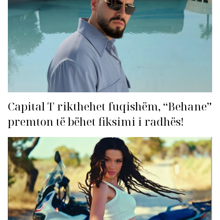
Capital T rikthehet fuqishëm, “Behane”
premton të bëhet fiksimi i radhës!