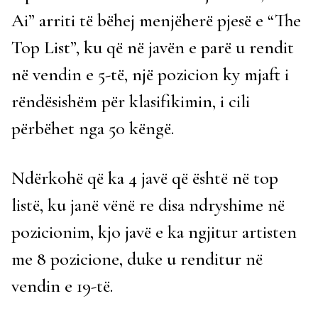
Ai” arriti të bëhej menjëherë pjesë e “The
Top List”, ku që në javën e parë u rendit
në vendin e 5-të, një pozicion ky mjaft i
rëndësishëm për klasifikimin, i cili
përbëhet nga 50 këngë.
Ndërkohë që ka 4 javë që është në top
listë, ku janë vënë re disa ndryshime në
pozicionim, kjo javë e ka ngjitur artisten
me 8 pozicione, duke u renditur në
vendin e 19-të.