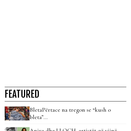
FEATURED
BletaPërtace na tregon se “kush o
bleta”…
Anixa dhe LLOCH, artistët që vijnë