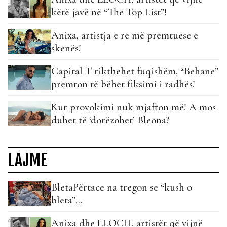
këtë javë në “The Top List”!
Anixa, artistja e re më premtuese e
skenës!
Capital T rikthehet fuqishëm, “Behane”
premton të bëhet fiksimi i radhës!
Kur provokimi nuk mjafton më! A mos
duhet të ‘dorëzohet’ Bleona?
LAJME
BletaPërtace na tregon se “kush o
bleta”…
Anixa dhe LLOCH, artistët që vijnë