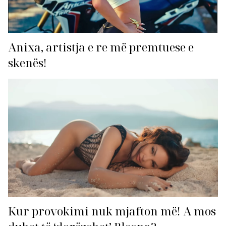
Anixa, artistja e re më premtuese e
skenës!
Kur provokimi nuk mjafton më! A mos