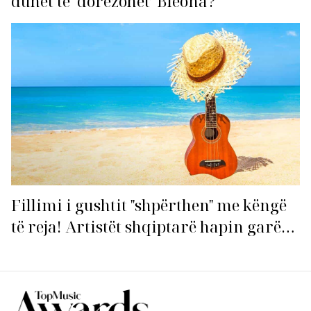
duhet të ‘dorëzohet’ Bleona?
Fillimi i gushtit "shpërthen" me këngë
të reja! Artistët shqiptarë hapin garën
për hitin e verës!