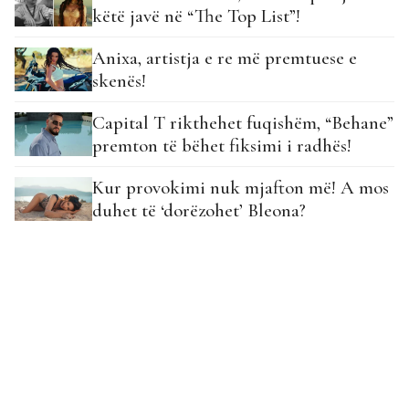
këtë javë në “The Top List”!
Anixa, artistja e re më premtuese e
skenës!
Capital T rikthehet fuqishëm, “Behane”
premton të bëhet fiksimi i radhës!
Kur provokimi nuk mjafton më! A mos
duhet të ‘dorëzohet’ Bleona?