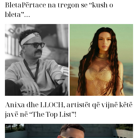
BletaPërtace na tregon se “kush o
bleta”…
Anixa dhe LLOCH, artistët që vijnë këtë
javë në “The Top List”!