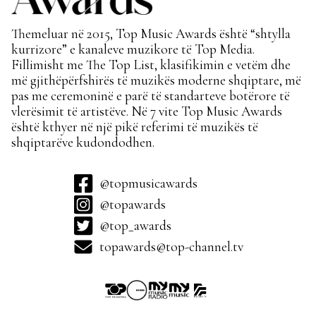
Themeluar në 2015, Top Music Awards është “shtylla
kurrizore” e kanaleve muzikore të Top Media.
Fillimisht me The Top List, klasifikimin e vetëm dhe
më gjithëpërfshirës të muzikës moderne shqiptare, më
pas me ceremoninë e parë të standarteve botërore të
vlerësimit të artistëve. Në 7 vite Top Music Awards
është kthyer në një pikë referimi të muzikës të
shqiptarëve kudondodhen.
@topmusicawards
@topawards
@top_awards
topawards@top-channel.tv