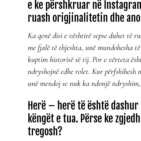
e ke përshkruar në Instagram
ruash origjinalitetin dhe an
Ka qenë disi e vështirë sepse duhet të ru
me fjalë të thjeshta, unë mundohesha të 
kuptim historisë së tij. Por e vërteta ësht
ndryshojnë edhe rolet. Kur përfshihesh n
unë mendoj se nuk ka ndonjë ndryshim, m
Herë – herë të është dashur
këngët e tua. Përse ke zgjed
tregosh?