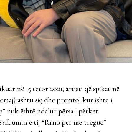
kuar në 15 tetor 2021, artisti që spikat në
Demaj) ashtu siç dhe premtoi kur ishte i
” nuk është ndalur përsa i përket
lë albumin e tij “Rrno për me tregue”