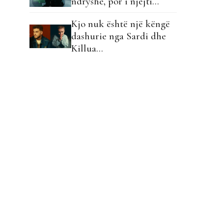
ndryshe, por i njëjti…
Kjo nuk është një këngë
dashurie nga Sardi dhe
Killua…