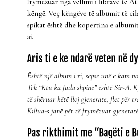
frymëzuar nga vëllimi i librave të A
këngë. Veç këngëve të albumit të cil
spikat është dhe kopertina e albumit,
ai.
Aris ti e ke ndarë veten në d
Është një album i ri, sepse unë e kam nd
Tek “Ktu ka Juda shpinë” është Sir-A. K
të shëruar këtë lloj gjenerate, flet për 
Killua-s janë për të frymëzuar gjeneratë
Pas rikthimit me “Bagëti e Bu