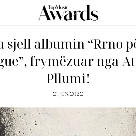
a sjell albumin “Rrno 
gue”, frymëzuar nga At
Pllumi!
21/03/2022