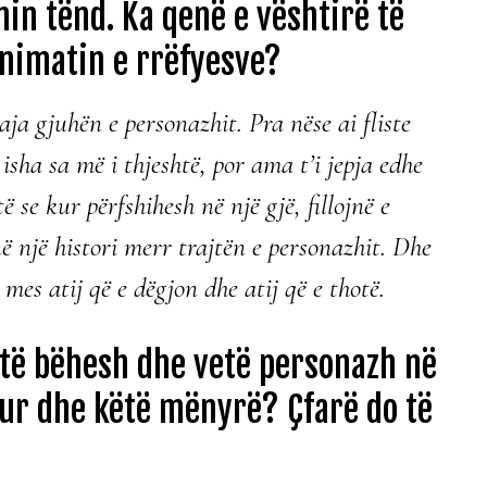
in tënd. Ka qenë e vështirë të
onimatin e rrëfyesve?
aja gjuhën e personazhit. Pra nëse ai fliste
isha sa më i thjeshtë, por ama t’i jepja edhe
ë se kur përfshihesh në një gjë, fillojnë e
ë një histori merr trajtën e personazhit. Dhe
es atij që e dëgjon dhe atij që e thotë.
 të bëhesh dhe vetë personazh në
hur dhe këtë mënyrë? Çfarë do të