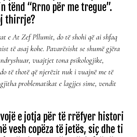
n tënd “Rrno për me tregue”.
oj thirrje?
at e At Zef Pllumit, do të shohi që ai shfaq
st të asaj kohe. Pavarësisht se shumë gjëra
dryshuar, vuajtjet tona psikologjike,
 do të thotë që njerëzit nuk i vuajnë me të
 gjitha problematikat e lagjjes sime, vendit
vojë e jotja për të rrëfyer histori
ë vesh copëza të jetës, siç dhe ti