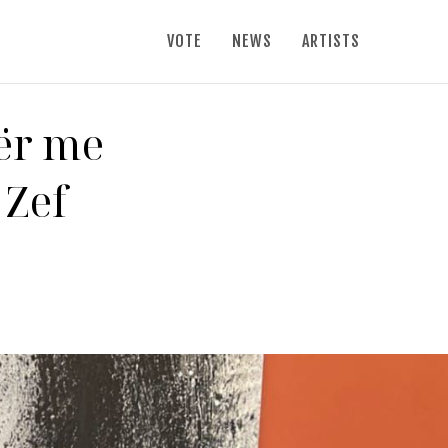
VOTE
NEWS
ARTISTS
për me
 Zef