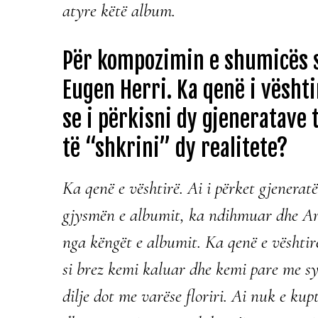
atyre këtë album.
Për kompozimin e shumicës s
Eugen Herri. Ka qenë i vësht
se i përkisni dy gjeneratave
të “shkrini” dy realitete?
Ka qenë e vështirë. Ai i përket gjenerat
gjysmën e albumit, ka ndihmuar dhe Ar
nga këngët e albumit. Ka qenë e vështirë
si brez kemi kaluar dhe kemi pare me sy,
dilje dot me varëse floriri. Ai nuk e kup