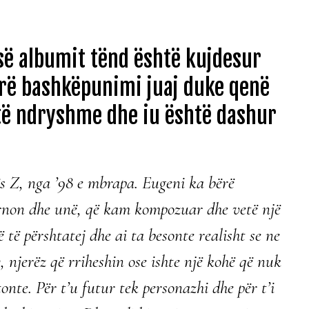
ë albumit tënd është kujdesur
irë bashkëpunimi juaj duke qenë
 të ndryshme dhe iu është dashur
ës Z, nga ’98 e mbrapa. Eugeni ka bërë
non dhe unë, që kam kompozuar dhe vetë një
 të përshtatej dhe ai ta besonte realisht se ne
 njerëz që rriheshin ose ishte një kohë që nuk
tonte. Për t’u futur tek personazhi dhe për t’i