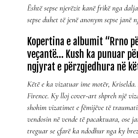
Është sepse njerëzit kanë frikë nga dalja 
sepse duhet të jenë anonym sepse janë nj
Kopertina e albumit “Rrno pë
veçantë… Kush ka punuar për 
ngjyrat e përzgjedhura në kë
Këtë e ka vizatuar ime motër, Kriselda.
Firence. Ky lloj cover-art shpreh një vi
shohim vizatimet e fëmijëve të traumatiz
vendosin në vende të pacaktuara, ose ja
treguar se çfarë ka ndodhur nga ky brez,