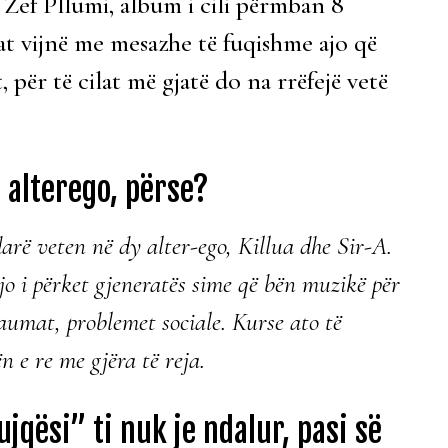
t Zef Pllumi, album i cili përmban 8
at vijnë me mesazhe të fuqishme ajo që
 për të cilat më gjatë do na rrëfejë vetë
y alterego, përse?
arë veten në dy alter-ego, Killua dhe Sir-A.
jo i përket gjeneratës sime që bën muzikë për
traumat, problemet sociale. Kurse ato të
n e re me gjëra të reja.
jqësi” ti nuk je ndalur, pasi së