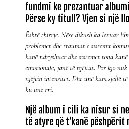
fundmi ke prezantuar albumi
Përse ky titull? Vjen si një ll
Është thirrje. Nëse dikush ka lexuar libr
problemet dhe traumat e sistemit komuni
kanë ndryshuar dhe sistemet tona kanë n
emocionale, janë të njëjtat. Por kjo nuk
njëjtin intensitet. Dhe unë kam sjellë të
ku unë rri.
Një album i cili ka nisur si ne
të atyre që t’kanë pëshpërit n