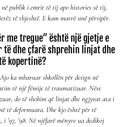
në publik i emrit të tij apo histories së tij,
erëz të thjeshtë. E kam marrë unë përsipër.
r me tregue” është një gjetje e
të dhe çfarë shprehin linjat dhe
të kopertinë?
 Ajo ka mbaruar shkollën për design në
zatim të një fëmije të traumatizuar. Nëse
uar, do të shohim që linjat dhe ngjyrat ata i
në të deformuara. Dhe kjo është për të
 i ’97, ’98. Në njëfarë mënyre ua dedikoj