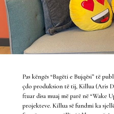
Pas këngës “Bagëti e Bujqësi” të publi
çdo produksion të tij, Killua (Aris 
ftuar disa muaj më parë në “Wake Up
projekteve. Killua së fundmi ka sjel