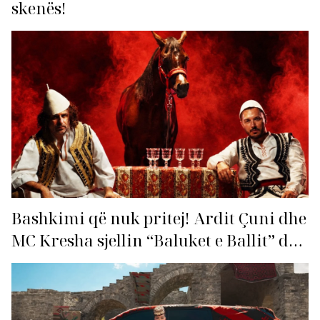
skenës!
Bashkimi që nuk pritej! Ardit Çuni dhe
MC Kresha sjellin “Baluket e Ballit” dhe
ndezin rrjetin!