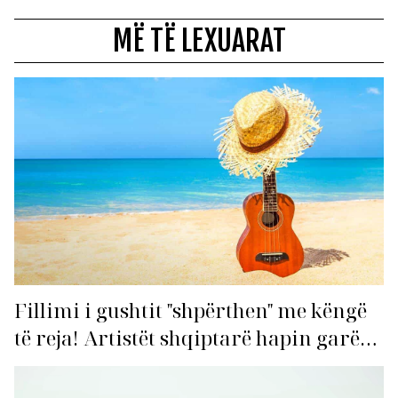
MË TË LEXUARAT
Fillimi i gushtit "shpërthen" me këngë
të reja! Artistët shqiptarë hapin garën
për hitin e verës!