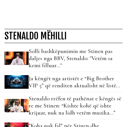
STENALDO MËHILLI
Solli bashkëpunimin me Stinen pas
daljes nga BBV, Stenaldo: "Vetëm sa
kemi filluar…"
Ja këngët nga artistët e “Big Brother
VIP 5” që renditen aktualisht në listë…
Stenaldo rrëfen të pathënat e këngës së
re me Stinen: “Kishte kohë që ishte
krijuar, nuk na lidh vetëm muzika…”
”Koha nuk fal” për Stinen dhe