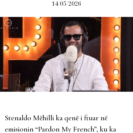
14/05/2026
Stenaldo Mëhilli ka qenë i ftuar në
emisionin “Pardon My French”, ku ka