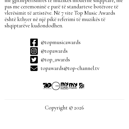
më gjithëpërfshirës të muzikës moderne shqiptare, më
pas me ceremoninë e parë të standarteve botërore të
vlerësimit të artistëve. Në 7 vite Top Music Awards
është kthyer në një pikë referimi të muzikës të
shqiptarëve kudondodhen.
@topmusicawards
@topawards
@top_awards
topawards@top-channel.tv
Copyright © 2026