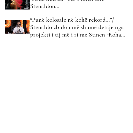
Stenaldon…
“Punë kolosale në kohë rekord…”/
Stenaldo zbulon më shumë detaje nga
projekti i tij më i ri me Stinen “Koha
nuk fal”!