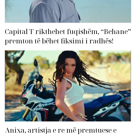
Capital T rikthehet fuqishëm, “Behane”
premton të bëhet fiksimi i radhës!
Anixa, artistja e re më premtuese e