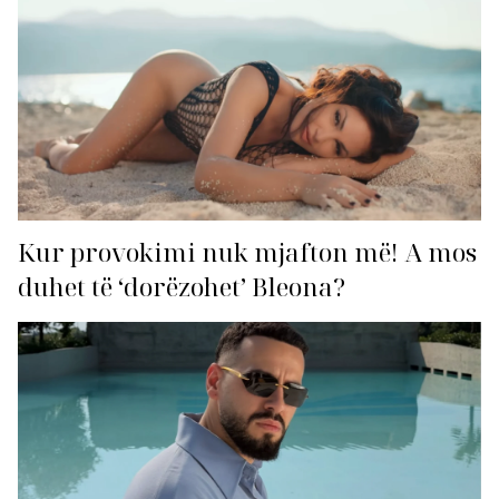
Kur provokimi nuk mjafton më! A mos
duhet të ‘dorëzohet’ Bleona?