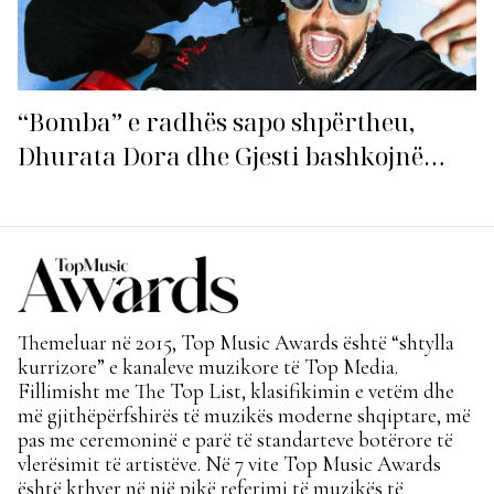
“Bomba” e radhës sapo shpërtheu,
Dhurata Dora dhe Gjesti bashkojnë
fuqitë me “Gasolina”!
Themeluar në 2015, Top Music Awards është “shtylla
kurrizore” e kanaleve muzikore të Top Media.
Fillimisht me The Top List, klasifikimin e vetëm dhe
më gjithëpërfshirës të muzikës moderne shqiptare, më
pas me ceremoninë e parë të standarteve botërore të
vlerësimit të artistëve. Në 7 vite Top Music Awards
është kthyer në një pikë referimi të muzikës të