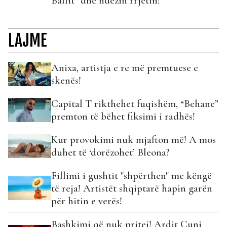
Ballit” dhe ndezin rrjetin!
LAJME
Anixa, artistja e re më premtuese e
skenës!
Capital T rikthehet fuqishëm, “Behane”
premton të bëhet fiksimi i radhës!
Kur provokimi nuk mjafton më! A mos
duhet të ‘dorëzohet’ Bleona?
Fillimi i gushtit "shpërthen" me këngë
të reja! Artistët shqiptarë hapin garën
për hitin e verës!
Bashkimi që nuk pritej! Ardit Çuni