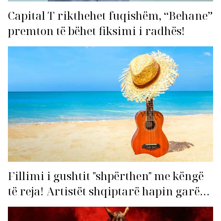
Capital T rikthehet fuqishëm, “Behane”
premton të bëhet fiksimi i radhës!
Fillimi i gushtit "shpërthen" me këngë
të reja! Artistët shqiptarë hapin garën
për hitin e verës!