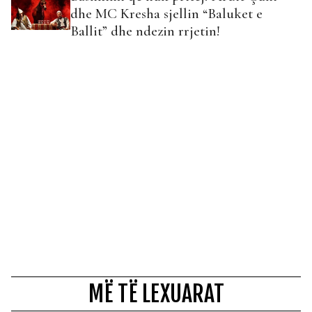
dhe MC Kresha sjellin “Baluket e
Ballit” dhe ndezin rrjetin!
MË TË LEXUARAT