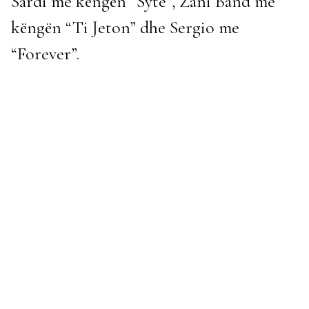
Sardi me këngën “Syte”, Zani Band me
këngën “Ti Jeton” dhe Sergio me
“Forever”.