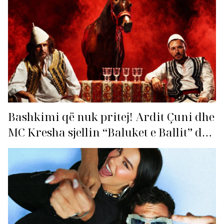
Bashkimi që nuk pritej! Ardit Çuni dhe
MC Kresha sjellin “Baluket e Ballit” dhe
ndezin rrjetin!