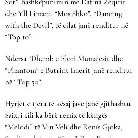
Sot”, bashkëpunimin me Dafina Zeqirit
dhe Yll Limani, “Mos Shko”, “Dancing
with the Devil”, të cilat janë renditur në
“Top 10”
.
Ndërsa “
Dhemb e Flori Mumajesit dhe
“Phantom” e Butrint Imerit janë renditur
në “Top 30”.
Hyrjet e tjera të kësaj jave janë gjithashtu
Saix,
i cili ka bërë remix të këngës
“
Melodi” të Vin Veli dhe Renis Gjoka,