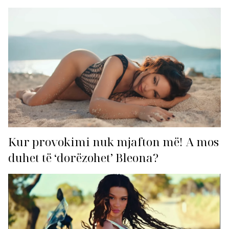
Kur provokimi nuk mjafton më! A mos
duhet të ‘dorëzohet’ Bleona?