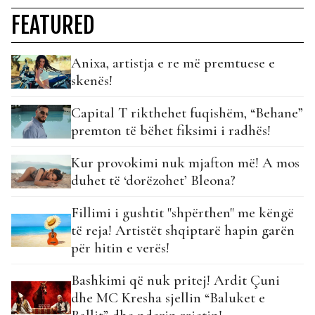
FEATURED
Anixa, artistja e re më premtuese e
skenës!
Capital T rikthehet fuqishëm, “Behane”
premton të bëhet fiksimi i radhës!
Kur provokimi nuk mjafton më! A mos
duhet të ‘dorëzohet’ Bleona?
Fillimi i gushtit "shpërthen" me këngë
të reja! Artistët shqiptarë hapin garën
për hitin e verës!
Bashkimi që nuk pritej! Ardit Çuni
dhe MC Kresha sjellin “Baluket e