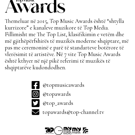
Themeluar në 2015, Top Music Awards është “shtylla
kurrizore” e kanaleve muzikore të Top Media.
Fillimisht me The Top List, klasifikimin e vetëm dhe
më gjithëpërfshirës të muzikës moderne shqiptare, më
pas me ceremoninë e parë të standarteve botërore të
vlerësimit të artistëve. Në 7 vite Top Music Awards
është kthyer në një pikë referimi të muzikës të
shqiptarëve kudondodhen.
@topmusicawards
@topawards
@top_awards
topawards@top-channel.tv