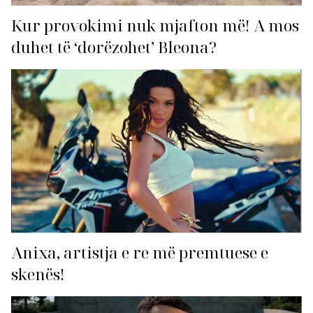
Kur provokimi nuk mjafton më! A mos
duhet të ‘dorëzohet’ Bleona?
Anixa, artistja e re më premtuese e
skenës!