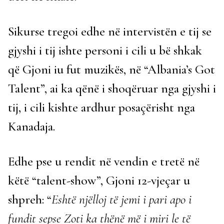
Sikurse tregoi edhe në intervistën e tij se
gjyshi i tij ishte personi i cili u bë shkak
që Gjoni iu fut muzikës, në “Albania’s Got
Talent”, ai ka qënë i shoqëruar nga gjyshi i
tij, i cili kishte ardhur posaçërisht nga
Kanadaja.
Edhe pse u rendit në vendin e tretë në
këtë “talent-show”, Gjoni 12-vjeçar u
shpreh: “
Eshtë njëlloj të jemi i pari apo i
fundit sepse Zoti ka thënë më i miri le të