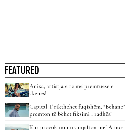
FEATURED
Anixa, artistja e re më premtuese e
skenës!
Capital T rikthehet fuqishëm, “Behane”
premton të bëhet fiksimi i radhës!
Kur provokimi nuk mjafton më! A mos