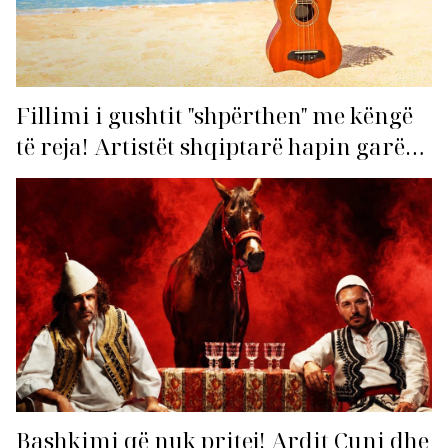
Fillimi i gushtit "shpërthen" me këngë
të reja! Artistët shqiptarë hapin garën
për hitin e verës!
Bashkimi që nuk pritej! Ardit Çuni dhe