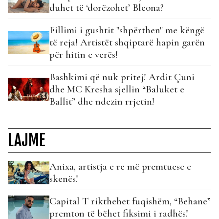
duhet të ‘dorëzohet’ Bleona?
Fillimi i gushtit "shpërthen" me këngë
të reja! Artistët shqiptarë hapin garën
për hitin e verës!
Bashkimi që nuk pritej! Ardit Çuni
dhe MC Kresha sjellin “Baluket e
Ballit” dhe ndezin rrjetin!
LAJME
Anixa, artistja e re më premtuese e
skenës!
Capital T rikthehet fuqishëm, “Behane”
premton të bëhet fiksimi i radhës!