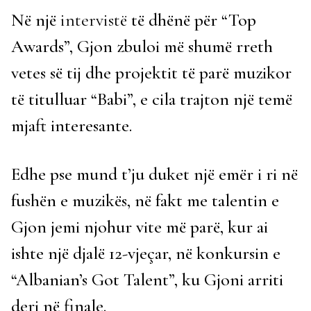
Në një
intervistë
të dhënë për “Top
Awards”, Gjon zbuloi më shumë rreth
vetes së tij dhe projektit të parë muzikor
të titulluar “Babi”, e cila trajton një temë
mjaft interesante.
Edhe pse mund t’ju duket një emër i ri në
fushën e muzikës, në fakt me talentin e
Gjon jemi njohur vite më parë, kur ai
ishte një djalë 12-vjeçar, në konkursin e
“Albanian’s Got Talent”, ku Gjoni arriti
deri në finale.