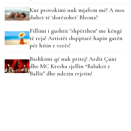
Kur provokimi nuk mjafton më! A mos
duhet të ‘dorëzohet’ Bleona?
Fillimi i gushtit "shpërthen" me këngë
të reja! Artistët shqiptarë hapin garën
për hitin e verës!
Bashkimi që nuk pritej! Ardit Çuni
dhe MC Kresha sjellin “Baluket e
Ballit” dhe ndezin rrjetin!