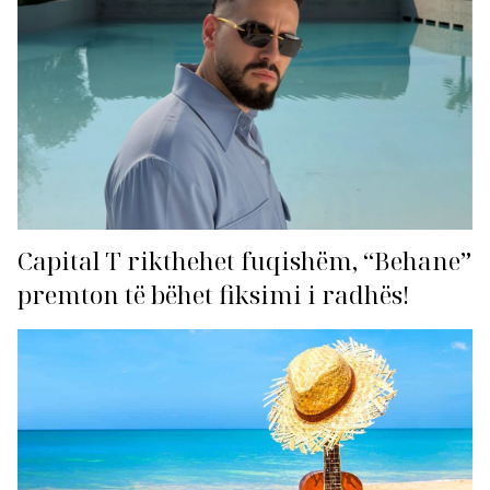
Capital T rikthehet fuqishëm, “Behane”
premton të bëhet fiksimi i radhës!