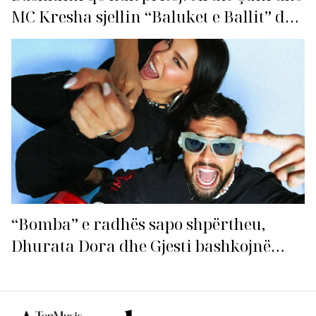
MC Kresha sjellin “Baluket e Ballit” dhe
ndezin rrjetin!
“Bomba” e radhës sapo shpërtheu,
Dhurata Dora dhe Gjesti bashkojnë
fuqitë me “Gasolina”!