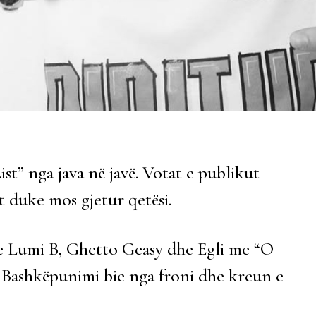
st” nga java në javë. Votat e publikut
t duke mos gjetur qetësi.
e Lumi B, Ghetto Geasy dhe Egli me “O
. Bashkëpunimi bie nga froni dhe kreun e