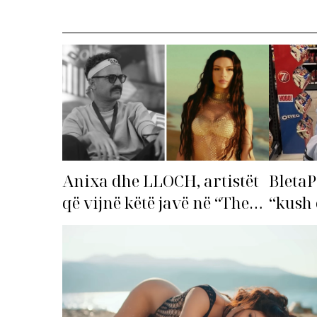
Anixa dhe LLOCH, artistët
BletaP
që vijnë këtë javë në “The
“kush 
Top List”!