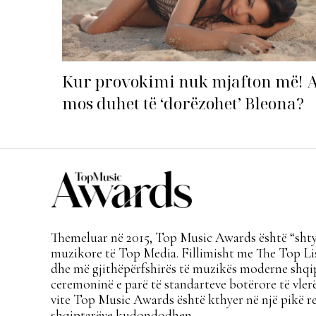
Kur provokimi nuk mjafton më! 
mos duhet të ‘dorëzohet’ Bleona?
Themeluar në 2015, Top Music Awards është “shtyl
muzikore të Top Media. Fillimisht me The Top Lis
dhe më gjithëpërfshirës të muzikës moderne shqi
ceremoninë e parë të standarteve botërore të vlerë
vite Top Music Awards është kthyer në një pikë re
shqiptarëve kudondodhen.