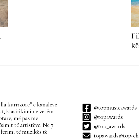
Fi
A
kë
ha
la kurrizore” e kanaleve
@topmusicawards
t, klasifikimin e vetëm
@topawards
ptare, më pas me
simit të artistëve. Në 7
@top_awards
ferimi të muzikës të
topawards@top-cha