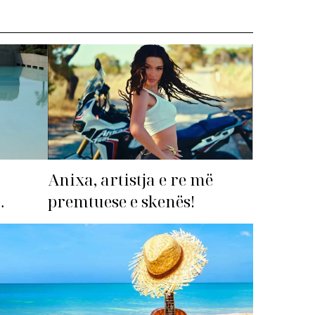
Anixa, artistja e re më
premtuese e skenës!
imi i