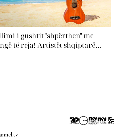
llimi i gushtit "shpërthen" me
ngë të reja! Artistët shqiptarë
pin garën për hitin e verës!
nnel.tv