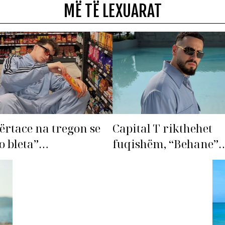
MË TË LEXUARAT
ërtace na tregon se
Capital T rikthehet
o bleta”…
fuqishëm, “Behane”
premton të bëhet fiks
radhës!