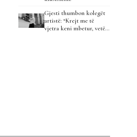
Gjesti thumbon kolegët
artistë: “Krejt me të
vjetra keni mbetur, vetëm
unë…”