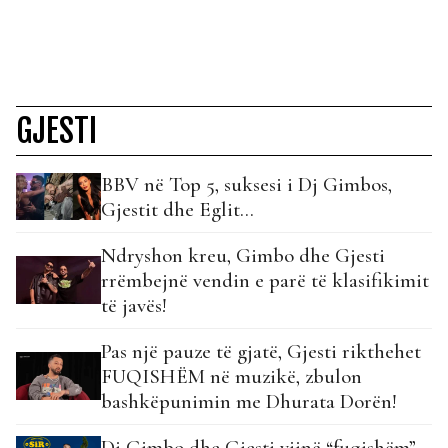
GJESTI
BBV në Top 5, suksesi i Dj Gimbos,
Gjestit dhe Eglit…
Ndryshon kreu, Gimbo dhe Gjesti
rrëmbejnë vendin e parë të klasifikimit
të javës!
Pas një pauze të gjatë, Gjesti rikthehet
FUQISHËM në muzikë, zbulon
bashkëpunimin me Dhurata Dorën!
Dj Gimbo dhe Gjesti vijnë “fuqishëm”