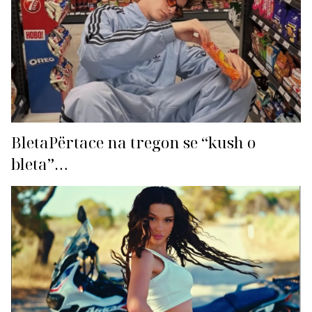
BletaPërtace na tregon se “kush o
bleta”…