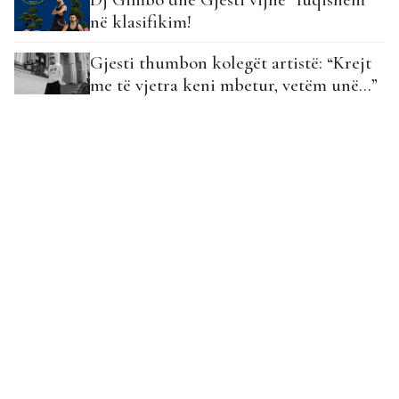
në klasifikim!
Gjesti thumbon kolegët artistë: “Krejt
me të vjetra keni mbetur, vetëm unë…”