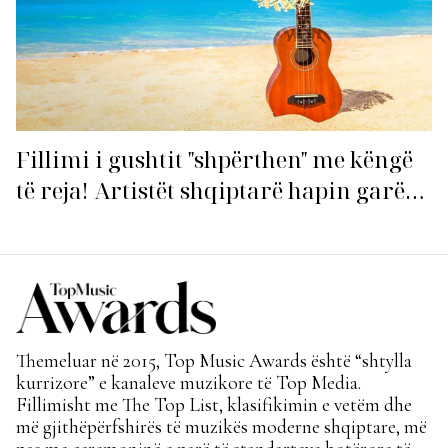
Fillimi i gushtit "shpërthen" me këngë
të reja! Artistët shqiptarë hapin garën
për hitin e verës!
Themeluar në 2015, Top Music Awards është “shtylla
kurrizore” e kanaleve muzikore të Top Media.
Fillimisht me The Top List, klasifikimin e vetëm dhe
më gjithëpërfshirës të muzikës moderne shqiptare, më