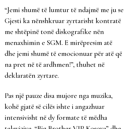
“Jemi shumë të lumtur të ndajmë me ju se
Gjesti ka nënshkruar zyrtarisht kontratë
me shtëpinë tonë diskografike nën
menaxhimin e SGM. E mirëpresim atë
dhe jemi shumë të emocionuar për atë që
na pret në të ardhmen!”, thuhet në
deklaratën zyrtare.
Pas një pauze disa mujore nga muzika,
kohë gjatë së cilës ishte i angazhuar
intensivisht në dy formate të mëdha
televizive, “Big Brother VIP Kosova” dhe