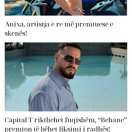
Anixa, artistja e re më premtuese e
skenës!
Capital T rikthehet fuqishëm, “Behane”
premton të bëhet fiksimi i radhës!