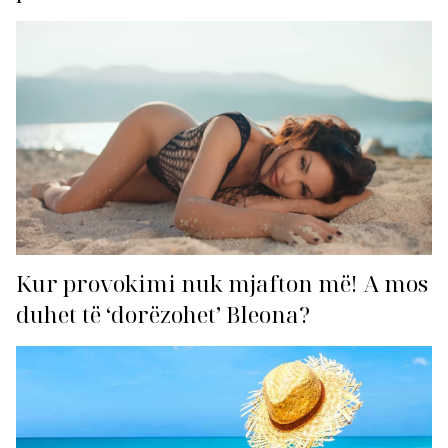
Kur provokimi nuk mjafton më! A mos
duhet të ‘dorëzohet’ Bleona?