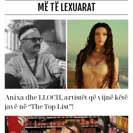
MË TË LEXUARAT
Anixa dhe LLOCH, artistët që vijnë këtë
javë në “The Top List”!