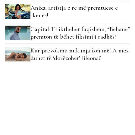
Anixa, artistja e re më premtuese e
skenës!
Capital T rikthehet fuqishëm, “Behane”
premton të bëhet fiksimi i radhës!
Kur provokimi nuk mjafton më! A mos
duhet të ‘dorëzohet’ Bleona?