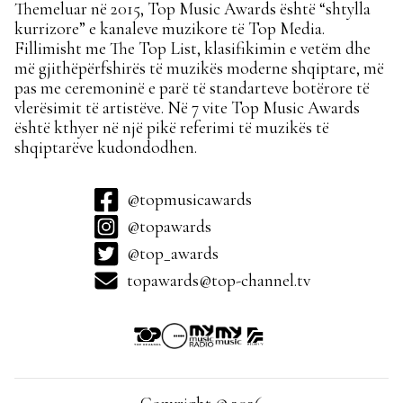
Themeluar në 2015, Top Music Awards është “shtylla
kurrizore” e kanaleve muzikore të Top Media.
Fillimisht me The Top List, klasifikimin e vetëm dhe
më gjithëpërfshirës të muzikës moderne shqiptare, më
pas me ceremoninë e parë të standarteve botërore të
vlerësimit të artistëve. Në 7 vite Top Music Awards
është kthyer në një pikë referimi të muzikës të
shqiptarëve kudondodhen.
@topmusicawards
@topawards
@top_awards
topawards@top-channel.tv