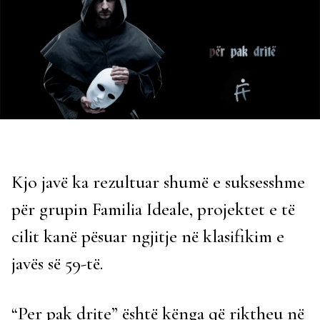
Kjo javë ka rezultuar shumë e suksesshme
për grupin Familia Ideale, projektet e të
cilit kanë pësuar ngjitje në klasifikim e
javës së 59-të.
“Per pak drite” është kënga që riktheu në