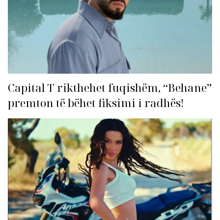
Capital T rikthehet fuqishëm, “Behane”
premton të bëhet fiksimi i radhës!