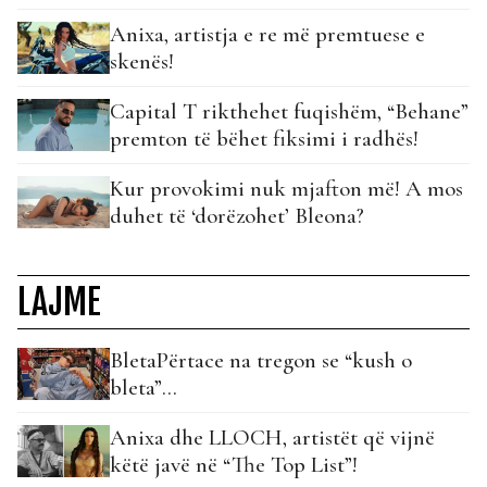
Anixa, artistja e re më premtuese e
skenës!
Capital T rikthehet fuqishëm, “Behane”
premton të bëhet fiksimi i radhës!
Kur provokimi nuk mjafton më! A mos
duhet të ‘dorëzohet’ Bleona?
LAJME
BletaPërtace na tregon se “kush o
bleta”…
Anixa dhe LLOCH, artistët që vijnë
këtë javë në “The Top List”!