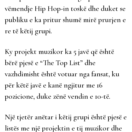
vëmendje Hip Hop-in toskë dhe duket se
publiku e ka pritur shumë mirë prurjen e
re të këtij grupi.
Ky projekt muzikor ka 5 javë që është
bërë pjesë e “The Top List” dhe
vazhdimisht është votuar nga fansat, ku
për këtë javë e kanë ngjitur me 16
pozicione, duke zënë vendin e 10-të.
Një tjetër anëtar i këtij grupi është pjesë e
listës me një projektin e tij muzikor dhe