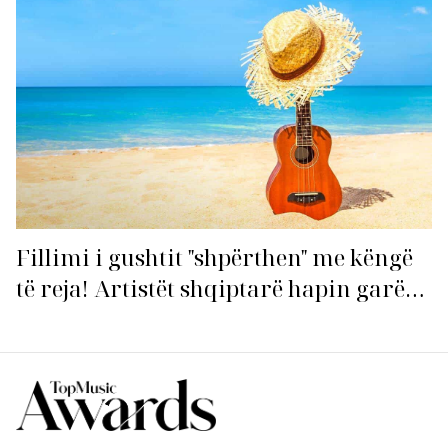
Fillimi i gushtit "shpërthen" me këngë
të reja! Artistët shqiptarë hapin garën
për hitin e verës!