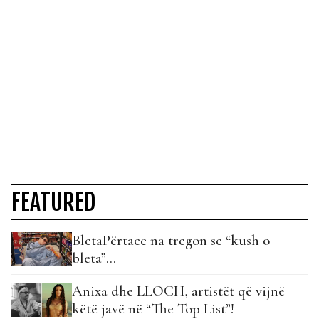
FEATURED
BletaPërtace na tregon se “kush o
bleta”…
Anixa dhe LLOCH, artistët që vijnë
këtë javë në “The Top List”!