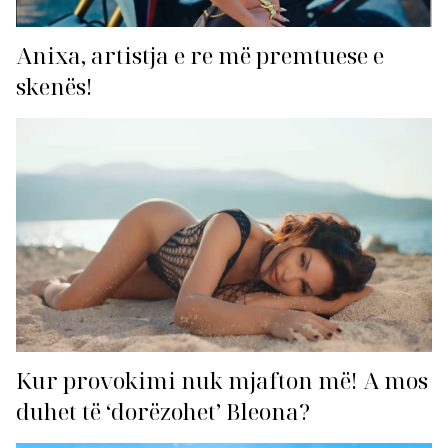
Anixa, artistja e re më premtuese e
skenës!
Kur provokimi nuk mjafton më! A mos
duhet të ‘dorëzohet’ Bleona?