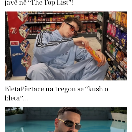
javë në “The Top List”!
BletaPërtace na tregon se “kush o
bleta”…