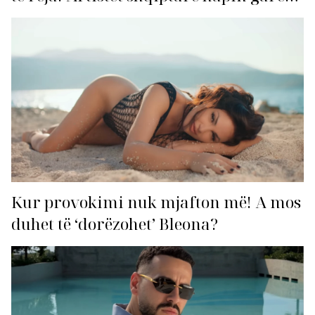
për hitin e verës!
Kur provokimi nuk mjafton më! A mos
duhet të ‘dorëzohet’ Bleona?