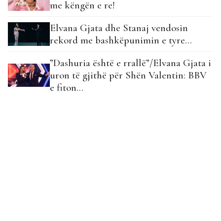
me këngën e re!
Elvana Gjata dhe Stanaj vendosin
rekord me bashkëpunimin e tyre…
”Dashuria është e rrallë”/Elvana Gjata i
uron të gjithë për Shën Valentin: BBV
e fiton…