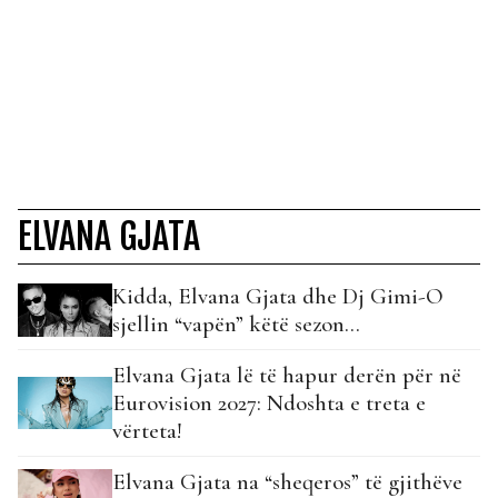
ELVANA GJATA
Kidda, Elvana Gjata dhe Dj Gimi-O
sjellin “vapën” këtë sezon…
Elvana Gjata lë të hapur derën për në
Eurovision 2027: Ndoshta e treta e
vërteta!
Elvana Gjata na “sheqeros” të gjithëve