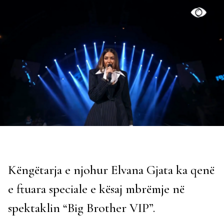
Këngëtarja e njohur Elvana Gjata ka qenë
e ftuara speciale e kësaj mbrëmje në
spektaklin “Big Brother VIP”.