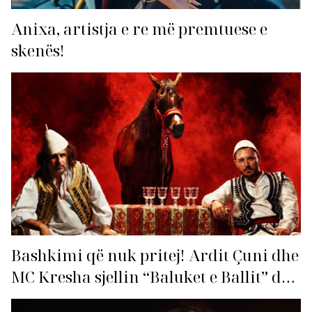
Anixa, artistja e re më premtuese e
skenës!
Bashkimi që nuk pritej! Ardit Çuni dhe
MC Kresha sjellin “Baluket e Ballit” dhe
ndezin rrjetin!