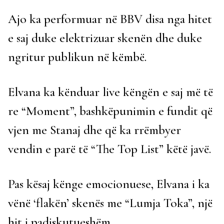
Ajo ka performuar në BBV disa nga hitet
e saj duke elektrizuar skenën dhe duke
ngritur publikun në këmbë.
Elvana ka kënduar live këngën e saj më të
re “Moment”, bashkëpunimin e fundit që
vjen me Stanaj dhe që ka rrëmbyer
vendin e parë të “The Top List” këtë javë.
Pas kësaj kënge emocionuese, Elvana i ka
vënë ‘flakën’ skenës me “Lumja Toka”, një
hit i padiskutueshëm.