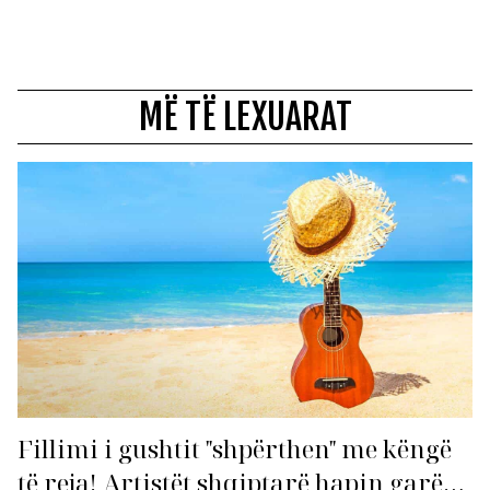
MË TË LEXUARAT
Fillimi i gushtit "shpërthen" me këngë
të reja! Artistët shqiptarë hapin garën