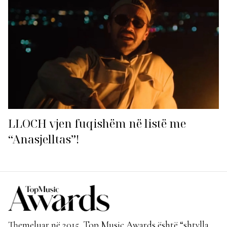
LLOCH vjen fuqishëm në listë me
“Anasjelltas”!
Themeluar në 2015, Top Music Awards është “shtylla