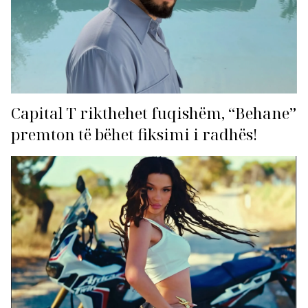
Capital T rikthehet fuqishëm, “Behane”
premton të bëhet fiksimi i radhës!