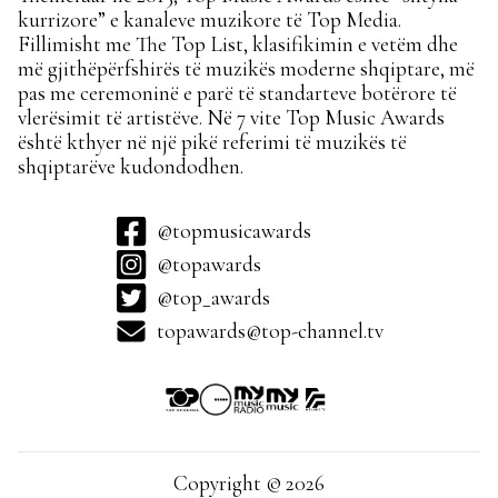
kurrizore” e kanaleve muzikore të Top Media.
Fillimisht me The Top List, klasifikimin e vetëm dhe
më gjithëpërfshirës të muzikës moderne shqiptare, më
pas me ceremoninë e parë të standarteve botërore të
vlerësimit të artistëve. Në 7 vite Top Music Awards
është kthyer në një pikë referimi të muzikës të
shqiptarëve kudondodhen.
@topmusicawards
@topawards
@top_awards
topawards@top-channel.tv
Copyright © 2026