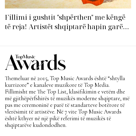
Fillimi i gushtit "shpërthen" me këngë
të reja! Artistët shqiptarë hapin garën
për hitin e verës!
Themeluar në 2015, Top Music Awards është “shtylla
kurrizore” e kanaleve muzikore të Top Media.
Fillimisht me The Top List, klasifikimin e vetëm dhe
më gjithëpërfshirës të muzikës moderne shqiptare, më
pas me ceremoninë e parë të standarteve botërore të
vlerësimit të artistëve. Në 7 vite Top Music Awards
është kthyer në një pikë referimi të muzikës të
shqiptarëve kudondodhen.