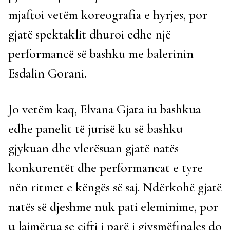
mjaftoi vetëm koreografia e hyrjes, por
gjatë spektaklit dhuroi edhe një
performancë së bashku me balerinin
Esdalin Gorani.
Jo vetëm kaq, Elvana Gjata iu bashkua
edhe panelit të jurisë ku së bashku
gjykuan dhe vlerësuan gjatë natës
konkurentët dhe performancat e tyre
nën ritmet e këngës së saj. Ndërkohë gjatë
natës së djeshme nuk pati eleminime, por
u lajmërua se çifti i parë i gjysmëfinales do