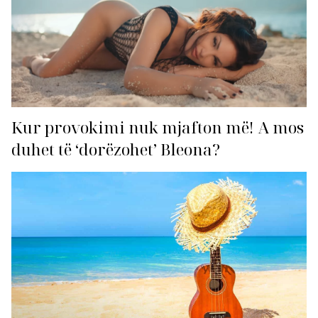
Kur provokimi nuk mjafton më! A mos
duhet të ‘dorëzohet’ Bleona?