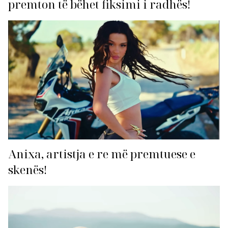
premton të bëhet fiksimi i radhës!
Anixa, artistja e re më premtuese e
skenës!