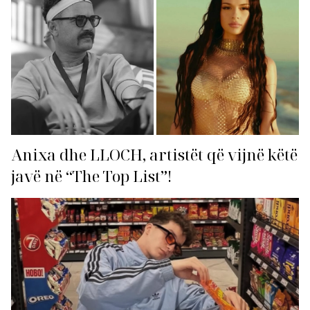
Anixa dhe LLOCH, artistët që vijnë këtë
javë në “The Top List”!