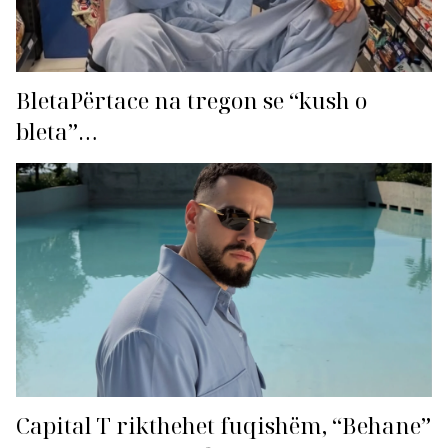
BletaPërtace na tregon se “kush o
bleta”…
Capital T rikthehet fuqishëm, “Behane”