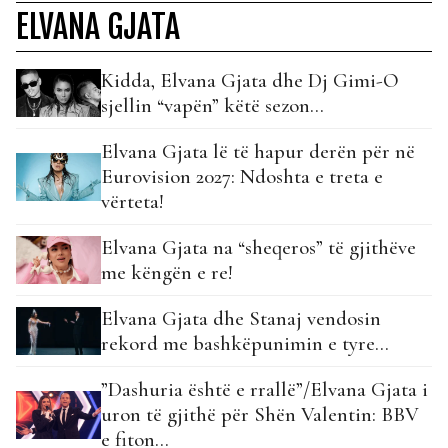
ELVANA GJATA
Kidda, Elvana Gjata dhe Dj Gimi-O
sjellin “vapën” këtë sezon…
Elvana Gjata lë të hapur derën për në
Eurovision 2027: Ndoshta e treta e
vërteta!
Elvana Gjata na “sheqeros” të gjithëve
me këngën e re!
Elvana Gjata dhe Stanaj vendosin
rekord me bashkëpunimin e tyre…
”Dashuria është e rrallë”/Elvana Gjata i
uron të gjithë për Shën Valentin: BBV
e fiton…