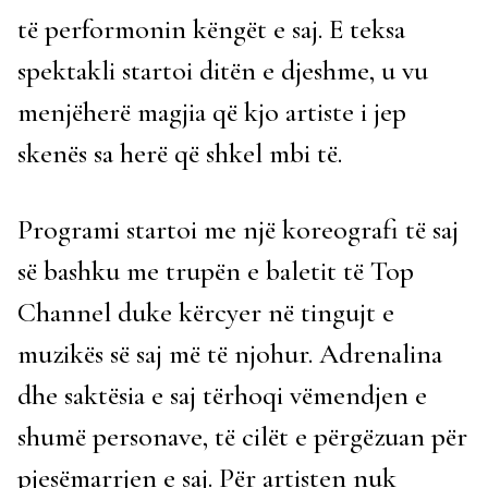
të performonin këngët e saj. E teksa
spektakli startoi ditën e djeshme, u vu
menjëherë magjia që kjo artiste i jep
skenës sa herë që shkel mbi të.
Programi startoi me një koreografi të saj
së bashku me trupën e baletit të Top
Channel duke kërcyer në tingujt e
muzikës së saj më të njohur. Adrenalina
dhe saktësia e saj tërhoqi vëmendjen e
shumë personave, të cilët e përgëzuan për
pjesëmarrjen e saj. Për artisten nuk