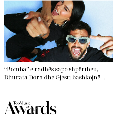
ndezin rrjetin!
“Bomba” e radhës sapo shpërtheu,
Dhurata Dora dhe Gjesti bashkojnë
fuqitë me “Gasolina”!