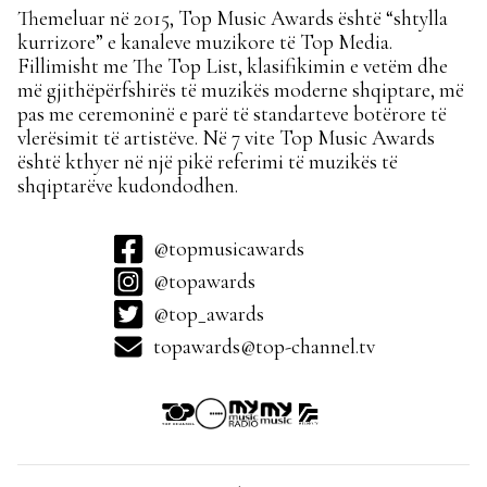
Themeluar në 2015, Top Music Awards është “shtylla
kurrizore” e kanaleve muzikore të Top Media.
Fillimisht me The Top List, klasifikimin e vetëm dhe
më gjithëpërfshirës të muzikës moderne shqiptare, më
pas me ceremoninë e parë të standarteve botërore të
vlerësimit të artistëve. Në 7 vite Top Music Awards
është kthyer në një pikë referimi të muzikës të
shqiptarëve kudondodhen.
@topmusicawards
@topawards
@top_awards
topawards@top-channel.tv