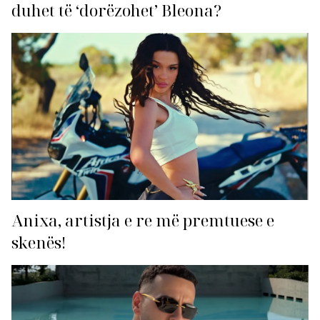
duhet të ‘dorëzohet’ Bleona?
Anixa, artistja e re më premtuese e
skenës!