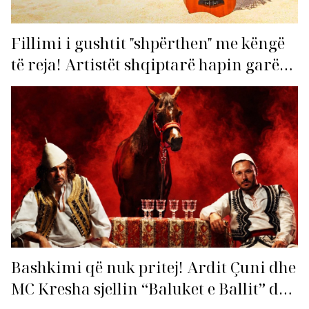
Fillimi i gushtit "shpërthen" me këngë
të reja! Artistët shqiptarë hapin garën
për hitin e verës!
Bashkimi që nuk pritej! Ardit Çuni dhe
MC Kresha sjellin “Baluket e Ballit” dhe