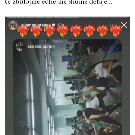
të zbulojmë edhe më shumë detaje…