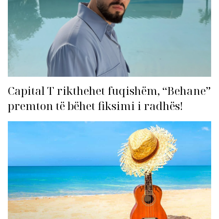
Capital T rikthehet fuqishëm, “Behane”
premton të bëhet fiksimi i radhës!