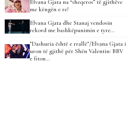
Elvana Gjata na “sheqeros” të gjithëve
me këngën e re!
Elvana Gjata dhe Stanaj vendosin
rekord me bashkëpunimin e tyre…
”Dashuria është e rrallë”/Elvana Gjata i
uron të gjithë për Shën Valentin: BBV
e fiton…