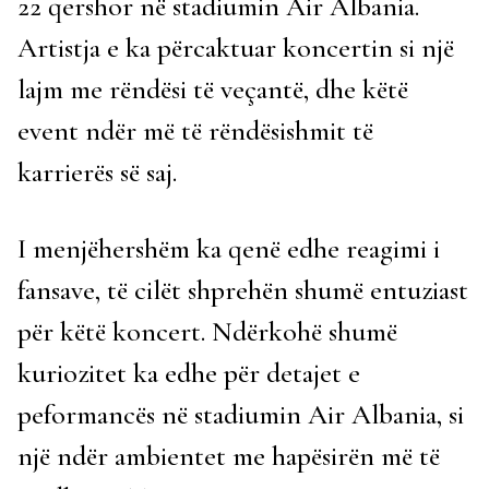
22 qershor në stadiumin Air Albania.
Artistja e ka përcaktuar koncertin si një
lajm me rëndësi të veçantë, dhe këtë
event ndër më të rëndësishmit të
karrierës së saj.
I menjëhershëm ka qenë edhe reagimi i
fansave, të cilët shprehën shumë entuziast
për këtë koncert. Ndërkohë shumë
kuriozitet ka edhe për detajet e
peformancës në stadiumin Air Albania, si
një ndër ambientet me hapësirën më të