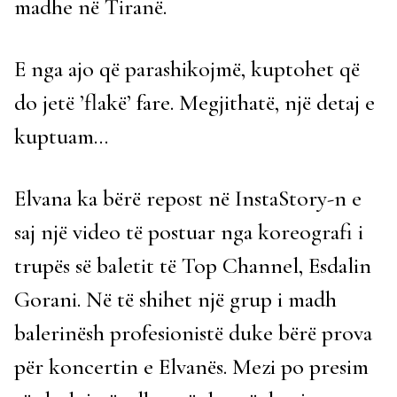
madhe në Tiranë.
E nga ajo që parashikojmë, kuptohet që
do jetë ’flakë’ fare. Megjithatë, një detaj e
kuptuam…
Elvana ka bërë repost në InstaStory-n e
saj një video të postuar nga koreografi i
trupës së baletit të Top Channel, Esdalin
Gorani. Në të shihet një grup i madh
balerinësh profesionistë duke bërë prova
për koncertin e Elvanës. Mezi po presim