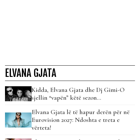
ELVANA GJATA
Kidda, Elvana Gjata dhe Dj Gimi-O
sjellin “vapën” këtë sezon…
Elvana Gjata lë të hapur derën për në
Eurovision 2027: Ndoshta e treta e
vërteta!