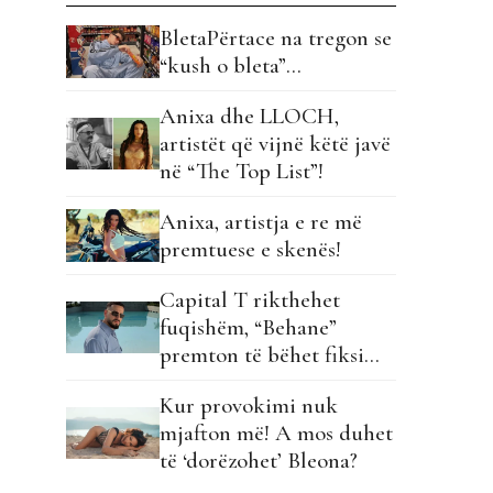
BletaPërtace na tregon se
“kush o bleta”…
Anixa dhe LLOCH,
artistët që vijnë këtë javë
në “The Top List”!
Anixa, artistja e re më
premtuese e skenës!
Capital T rikthehet
fuqishëm, “Behane”
premton të bëhet fiksimi
i radhës!
Kur provokimi nuk
mjafton më! A mos duhet
të ‘dorëzohet’ Bleona?