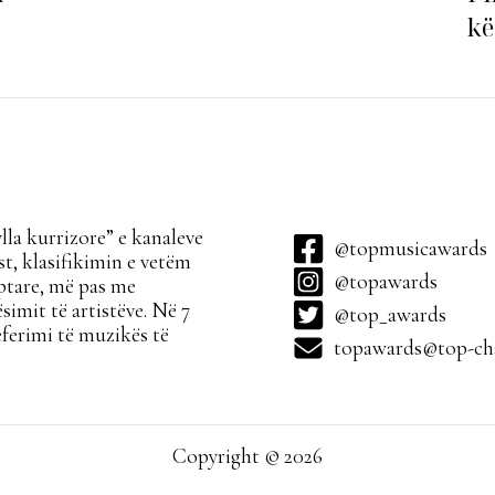
kë
ha
la kurrizore” e kanaleve
@topmusicawards
t, klasifikimin e vetëm
@topawards
ptare, më pas me
simit të artistëve. Në 7
@top_awards
ferimi të muzikës të
topawards@top-cha
Copyright © 2026