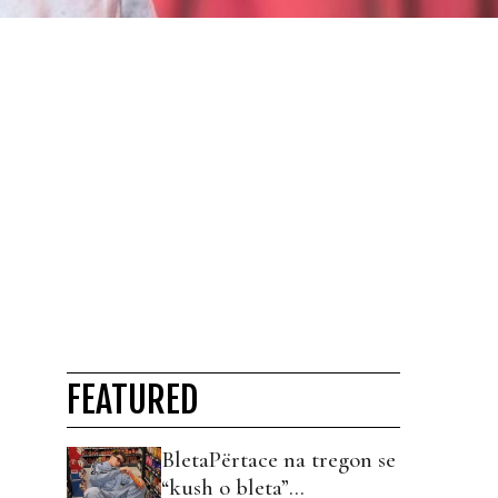
FEATURED
BletaPërtace na tregon se
“kush o bleta”…