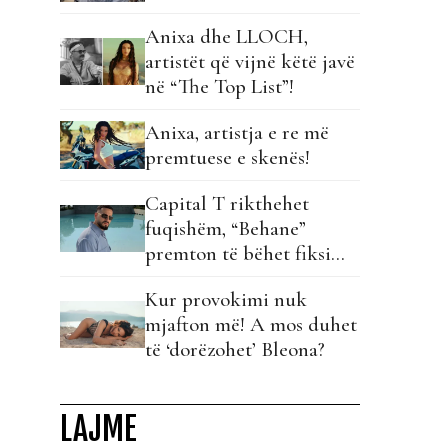
Anixa dhe LLOCH,
artistët që vijnë këtë javë
në “The Top List”!
Anixa, artistja e re më
premtuese e skenës!
Capital T rikthehet
fuqishëm, “Behane”
premton të bëhet fiksimi
i radhës!
Kur provokimi nuk
mjafton më! A mos duhet
të ‘dorëzohet’ Bleona?
LAJME