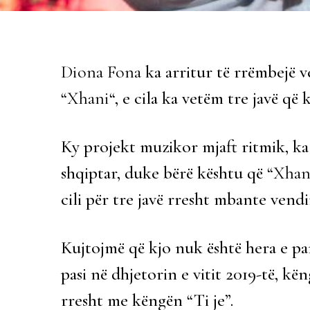
Diona Fona
ka arritur të rrëmbejë 
“
Xhani
“, e cila ka vetëm tre javë që k
Ky projekt muzikor mjaft ritmik, k
shqiptar, duke bërë kështu që “
Xhan
cili për tre javë rresht mbante vendi
Kujtojmë që kjo nuk është hera e pa
pasi në dhjetorin e vitit 2019-të, kën
rresht me këngën “Ti je”.