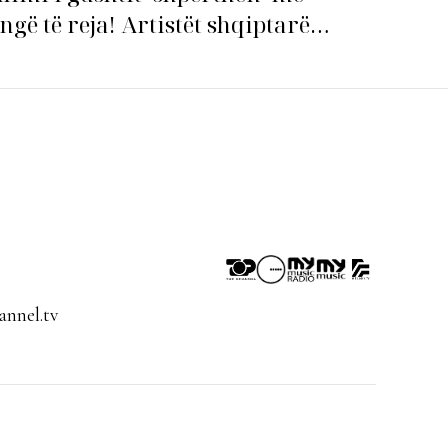
ngë të reja! Artistët shqiptarë
pin garën për hitin e verës!
nnel.tv