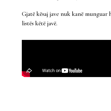
Gjatë kësaj jave nuk kanë munguar hy
listës këtë javë.