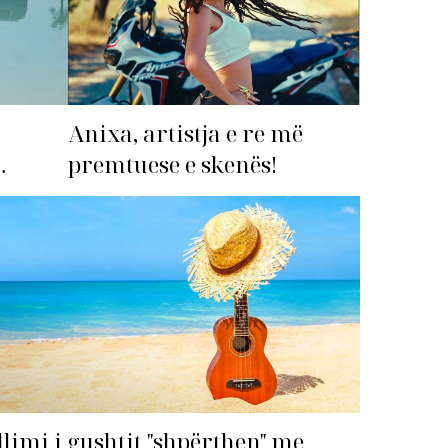
Anixa, artistja e re më
premtuese e skenës!
imi i
llimi i gushtit "shpërthen" me