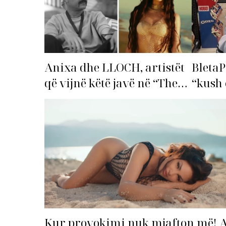
Anixa dhe LLOCH, artistët
BletaP
që vijnë këtë javë në “The
“kush 
Top List”!
Kur provokimi nuk mjafton më! 