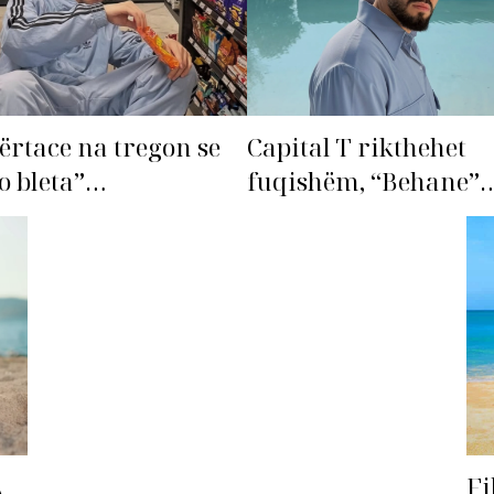
ërtace na tregon se
Capital T rikthehet
o bleta”…
fuqishëm, “Behane”
premton të bëhet fiks
radhës!
Fi
A