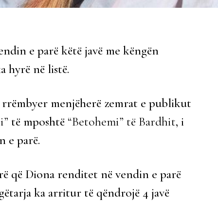
vendin e parë këtë javë me këngën
a hyrë në listë.
a rrëmbyer menjëherë zemrat e publikut
i”
të mposhtë
“Betohemi” të Bardhit
, i
n e parë.
rë që Diona renditet në vendin e parë
gëtarja ka arritur të qëndrojë 4 javë