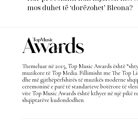
mos duhet të ‘dorëzohet’ Bleona?
Themeluar në 2015, Top Music Awards është “shtyl
muzikore të Top Media. Fillimisht me The Top Lis
dhe më gjithëpërfshirës të muzikës moderne shqi
ceremoninë e parë të standarteve botërore të vlerë
vite Top Music Awards është kthyer në një pikë re
shqiptarëve kudondodhen.