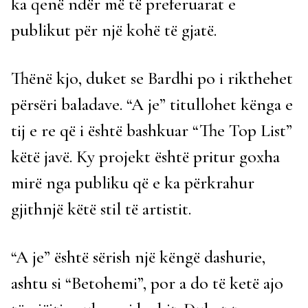
ka qenë ndër më të preferuarat e
publikut për një kohë të gjatë.
Thënë kjo, duket se Bardhi po i rikthehet
përsëri baladave. “A je” titullohet kënga e
tij e re që i është bashkuar “The Top List”
këtë javë. Ky projekt është pritur goxha
mirë nga publiku që e ka përkrahur
gjithnjë këtë stil të artistit.
“A je” është sërish një këngë dashurie,
ashtu si “Betohemi”, por a do të ketë ajo