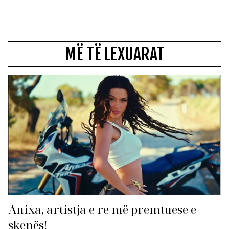
MË TË LEXUARAT
Anixa, artistja e re më premtuese e
skenës!