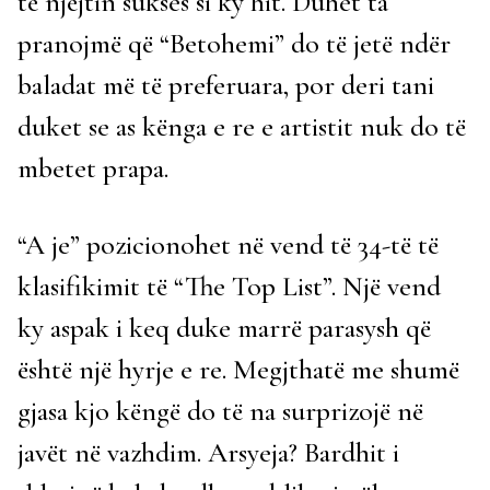
të njëjtin sukses si ky hit. Duhet ta
pranojmë që “Betohemi” do të jetë ndër
baladat më të preferuara, por deri tani
duket se as kënga e re e artistit nuk do të
mbetet prapa.
“A je” pozicionohet në vend të 34-të të
klasifikimit të “The Top List”. Një vend
ky aspak i keq duke marrë parasysh që
është një hyrje e re. Megjthatë me shumë
gjasa kjo këngë do të na surprizojë në
javët në vazhdim. Arsyeja? Bardhit i