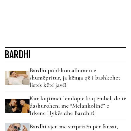
BARDHI
Bardhi publikon albumin e
shumëpritur, ja kënga që i bashkohet
listës këtë javë!
Kur kujtimet lëndojnë kaq ëmbël, do të
dashuroheni me “Melankolinë” e
Irkenc Hykës dhe Bardhit!
Bardhi vjen me surprizën për fansat,