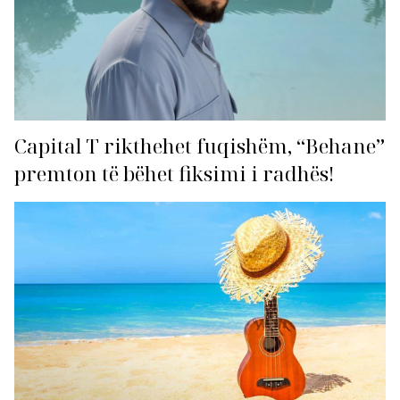
Capital T rikthehet fuqishëm, “Behane”
premton të bëhet fiksimi i radhës!