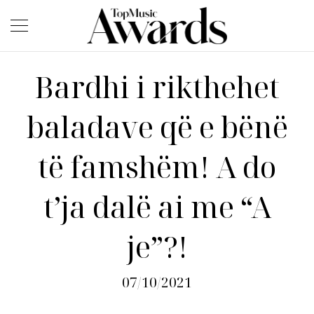
Bardhi i rikthehet
baladave që e bënë
të famshëm! A do
t’ja dalë ai me “A
je”?!
07/10/2021