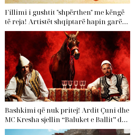
Fillimi i gushtit "shpërthen" me këngë
të reja! Artistët shqiptarë hapin garën
për hitin e verës!
Bashkimi që nuk pritej! Ardit Çuni dhe
MC Kresha sjellin “Baluket e Ballit” dhe
ndezin rrjetin!