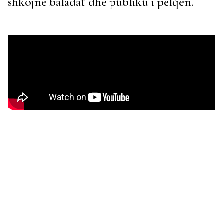
shkojnë baladat dhe publiku i pëlqen.