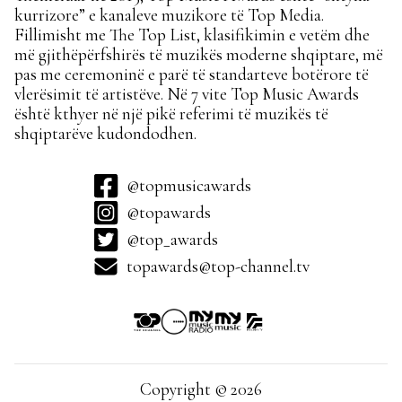
kurrizore” e kanaleve muzikore të Top Media.
Fillimisht me The Top List, klasifikimin e vetëm dhe
më gjithëpërfshirës të muzikës moderne shqiptare, më
pas me ceremoninë e parë të standarteve botërore të
vlerësimit të artistëve. Në 7 vite Top Music Awards
është kthyer në një pikë referimi të muzikës të
shqiptarëve kudondodhen.
@topmusicawards
@topawards
@top_awards
topawards@top-channel.tv
Copyright © 2026