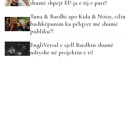
shumë shpejt EP-ja e tij e parë!
Tuna & Bardhi apo Kida & Noizy, cilin
bashkëpunim ka pëlqyer më shumë
publiku?!
EngliVersal e sjell Bardhin shumë
ndryshe në projektin e ri!