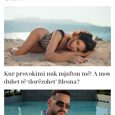
Kur provokimi nuk mjafton më! A mos
duhet të ‘dorëzohet’ Bleona?