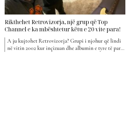
Rikthehet Retrovizorja, një grup që Top
Channel e ka mbështetur këtu e 20 vite para!
A ju kujtohet Retrovizorja? Grupi i njohur që lindi
në vitin 2002 kur inçizuan dhe albumin e tyre të parë,
kthehen më fuqishëm se kurrë. Së bashku me Elina
Duni, Retroviorja vijnë këtë javë me “Mist” dhe “Si
të humba ty”. Retrovizorja u formua gjatë dimrit të
vitit 2002 në...