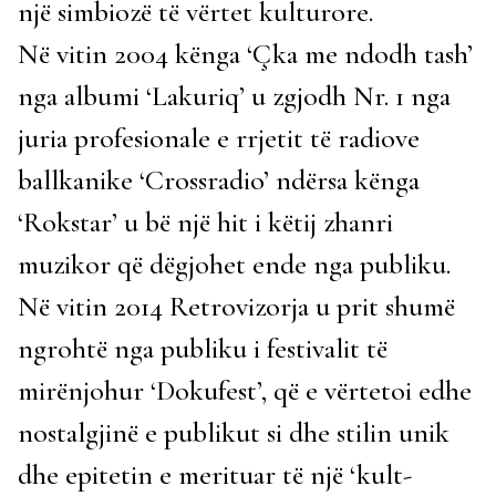
një simbiozë të vërtet kulturore.
Në vitin 2004 kënga ‘Çka me ndodh tash’
nga albumi ‘Lakuriq’ u zgjodh Nr. 1 nga
juria profesionale e rrjetit të radiove
ballkanike ‘Crossradio’ ndërsa kënga
‘Rokstar’ u bë një hit i këtij zhanri
muzikor që dëgjohet ende nga publiku.
Në vitin 2014 Retrovizorja u prit shumë
ngrohtë nga publiku i festivalit të
mirënjohur ‘Dokufest’, që e vërtetoi edhe
nostalgjinë e publikut si dhe stilin unik
dhe epitetin e merituar të një ‘kult-