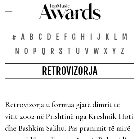
#
A
B
C
D
E
F
G
H
I
J
K
L
M
N
O
P
Q
R
S
T
U
V
W
X
Y
Z
RETROVIZORJA
Retrovizorja u formua gjatë dimrit të
vitit 2002 në Prishtinë nga Kreshnik Hoti
dhe Bashkim Salihu. Pas pranimit të mirë