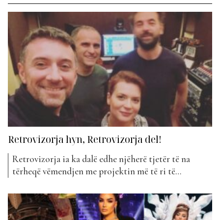
Retrovizorja hyn, Retrovizorja del!
Retrovizorja ia ka dalë edhe njëherë tjetër të na
tërheqë vëmendjen me projektin më të ri të
publikuar së fundmi. Kënga e re mban titullin
”Signals” dhe ka hyrë këtë javë në klasifikimin e ”The
Top List”. Votat e publikut kanë bërë që ky projekt të