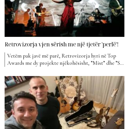
Retrovizorja vjen sërish me një tjetër 'perlë'!
Vetëm pak javë më parë, Retrovizorja hyri në Top
Awards me dy projekte njëkohësisht, ”Mist” dhe ”Si
të humba ty”. E tani ata na prezantojnë me këngën e
tyre të radhës. Krijimi i tyre më i ri mban titullin
”Vjeshtë” dhe ka hyrë këtë javë në klasifikimin e ”The
Top...