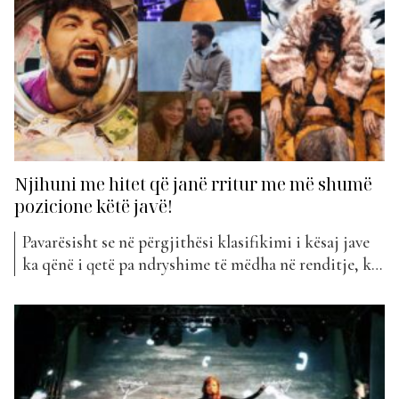
renditet në vend të...
Njihuni me hitet që janë rritur me më shumë
pozicione këtë javë!
Pavarësisht se në përgjithësi klasifikimi i kësaj jave
ka qënë i qetë pa ndryshime të mëdha në renditje, ka
patur edhe disa ngjitje të bujshme. Edhe pse janari
është konsideruar një muaj pa shumë prurje të reja
muzikore, fansat sërish iu kanë qëndruar besnikë
artistëve të tyre të preferuar, duke...