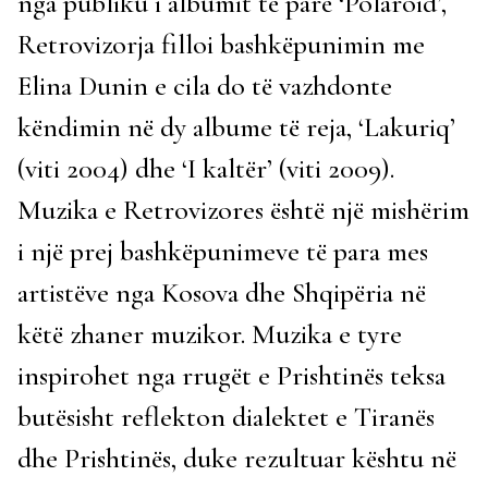
nga publiku i albumit të parë ‘Polaroid’,
Retrovizorja filloi bashkëpunimin me
Elina Dunin e cila do të vazhdonte
këndimin në dy albume të reja, ‘Lakuriq’
(viti 2004) dhe ‘I kaltër’ (viti 2009).
Muzika e Retrovizores është një mishërim
i një prej bashkëpunimeve të para mes
artistëve nga Kosova dhe Shqipëria në
këtë zhaner muzikor. Muzika e tyre
inspirohet nga rrugët e Prishtinës teksa
butësisht reflekton dialektet e Tiranës
dhe Prishtinës, duke rezultuar kështu në