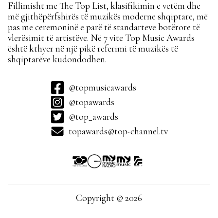
Fillimisht me The Top List, klasifikimin e vetëm dhe
më gjithëpërfshirës të muzikës moderne shqiptare, më
pas me ceremoninë e parë të standarteve botërore të
vlerësimit të artistëve. Në 7 vite Top Music Awards
është kthyer në një pikë referimi të muzikës të
shqiptarëve kudondodhen.
@topmusicawards
@topawards
@top_awards
topawards@top-channel.tv
Copyright © 2026