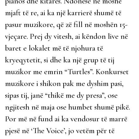
pianos dhe kitarës. Ndonëse në moshë
mjaft të re, ai ka një karrierë shumë të
pasur muzikore, që zë fill në moshën 15-
vjeçare. Prej dy vitesh, ai këndon live në
baret e lokalet më të njohura të
kryeqytetit, si dhe ka një grup të tij
muzikor me emrin “Turtles”. Konkurset
muzikore i shikon pak me dyshim pasi,
sipas tij, janë “thikë me dy presa”, ose
ngjitesh në maja ose humbet shumë pikë.
Por më në fund ai ka vendosur të marrë
pjesë në ‘The Voice’, jo vetëm për të