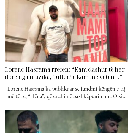
folur rreth projekteve të tyre dhe çfarë surprizash të
reja kanë përgatitur për dëgjuesit. Së fundmi, ka
qarkulluar...
Lorenc Hasrama rrëfen: “Kam dashur të heq
dorë nga muzika, ‘luftën’ e kam me veten…”
Lorenc Hasrama ka publikuar së fundmi këngën e tij
më të re, “Hëna”, që erdhi në bashkëpunim me Olsi
Bylykun. Ky projekt i solli dy djemtë në nota mjaft
romantike, duke prekur të gjithë publikun. Për të
folur më shumë mbi “Hëna”, ka qenë i ftuar Lorenc
Hasrama në “Wake...