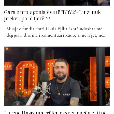
Gara e protagonistëve të "BBV2"- Luizi nuk
preket, po të tjerët?!
Muajt e fundit emri i Luiz Ejllit është ndoshta më i
dëgjuari dhe më i komentuari kudo, si në rrjet, në
media, por edhe në çdo tavolinë miqsh. Shumë i
përfolur nga banorët e tjerë të shtëpisë më të
famshme në Shqipëri, Luiz Ejlli ka spikatur disa herë
dhe ka...
Lorenc Hasrama rrëfen eksperiencën e tij në