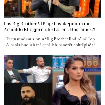
Pas Big Brother VIP një bashkëpunim mes
Armaldo Kllogjerit dhe Lorenc Hasramës?!
Të ftuar në emisionin “Big Brother Radio” në Top
Albania Radio kanë qenë ish-banorët e shtëpisë së
“Big Brother VIP”, Lorenc Hasrama dhe Armaldo
Kllogjeri. Ata kanë treguar më shumë rreth planeve
jashtë “BBV” në lidhje me karrierën e tyre por
sigurisht që edhe fenomenin e këtij viti si edicion...