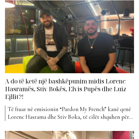
Vanesa Sono kanë bashkuar forcat për të publikuar
projektin e tyre më të ri, të titulluar “Shtrati i
Vetmisë”. Kënga vjen si një baladë moderne, e
ngarkuar...
A do të ketë një bashkëpunim midis Lorenc
Hasramës, Stiv Bokës, Elvis Pupës dhe Luiz
Ejllit?!
Të ftuar në emisionin “Pardon My French” kanë qenë
Lorenc Hasrama dhe Stiv Boka, të cilët shquhen për
bashkëpunimet e tyre të suksesshme në industrinë
muzikore. Në këtë intervistë ekskluzive, ata kanë