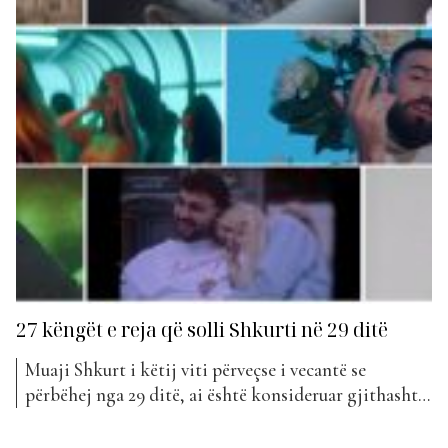
27 këngët e reja që solli Shkurti në 29 ditë
Muaji Shkurt i këtij viti përveçse i vecantë se
përbëhej nga 29 ditë, ai është konsideruar gjithashtu
special për publikimet e shumta muzikore që ka
patur. Duket se fakti që është muaji i dashurisë,