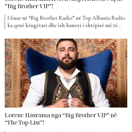
”Big Brother VIP”!
I ftuar në “Big Brother Radio” në Top Albania Radio
ka qenë këngëtari dhe ish-banori i shtëpisë më të
famshme në Shqipëri, Lorenc Hasrama. I prezantuar
në këtë format si këngëtar, humorist dhe një ndër
personazhet më energjikë të programit, ai ka zbuluar
më shumë rreth lojës së tij brenda...
Lorenc Hasrama nga “Big Brother VIP” në
“The Top List”!