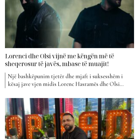
Lorenci dhe Olsi vijnë me këngën më të
sheqerosur të javës, mbase të muajit!
Një bashkëpunim tjetër dhe mjaft i suksesshëm i
kësaj jave vjen midis Lorenc Hasramës dhe Olsi
Bylykut titulluar “Hëna”. Kënga e tyre arriti të thyejë
rekorde pëlqyeshmërie tek fansat, të cilët e votuan
për të hyrë në “The Top List”. Një projekt i cili u bë
viral në rrjetet sociale...