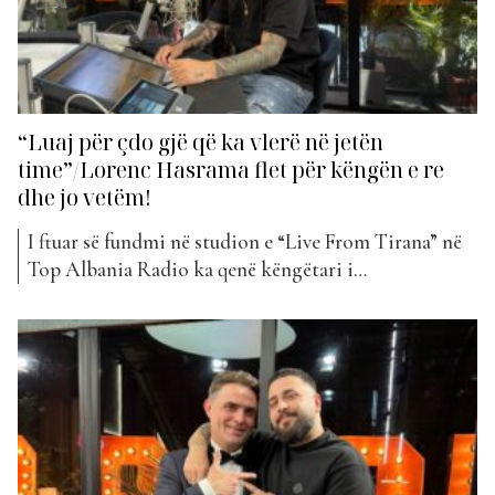
“Luaj për çdo gjë që ka vlerë në jetën
time”/Lorenc Hasrama flet për këngën e re
dhe jo vetëm!
I ftuar së fundmi në studion e “Live From Tirana” në
Top Albania Radio ka qenë këngëtari i
njohur Lorenc Hasrama. Ai na ka zbuluar më shumë
për projektin e tij më të fundit, por edhe disa detaje
nga jeta personale… Si erdhi ky bashkëpunim?
Klajverti është shumë i talentuar, gjithashtu...