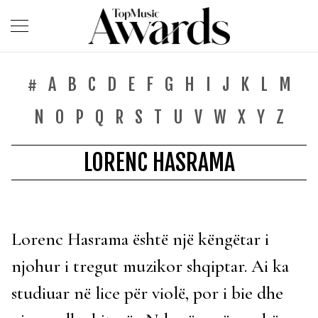
#
A
B
C
D
E
F
G
H
I
J
K
L
M
N
O
P
Q
R
S
T
U
V
W
X
Y
Z
LORENC HASRAMA
Lorenc Hasrama është një këngëtar i
njohur i tregut muzikor shqiptar. Ai ka
studiuar në lice për violë, por i bie dhe