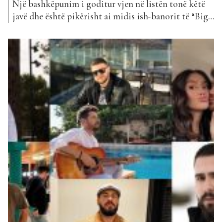
Një bashkëpunim i goditur vjen në listën tonë këtë
javë dhe është pikërisht ai midis ish-banorit të “Big
Brother VIP” Lorenc Hasrama dhe Kenzz. Kënga e
tyre që u bë shumë shpejt virale mban titullin ”Të
Doja”. Ky projekt u publikua vetëm pak ditë më parë,
kur Lorenci ishte ende...