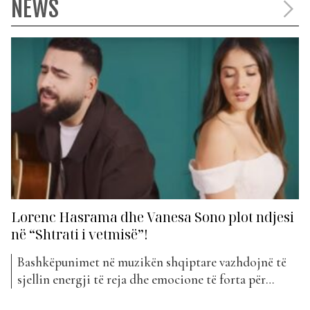
NEWS
Lorenc Hasrama dhe Vanesa Sono plot ndjesi
në “Shtrati i vetmisë”!
Bashkëpunimet në muzikën shqiptare vazhdojnë të
sjellin energji të reja dhe emocione të forta për
publikun. Së fundmi, dy artistët Lorenc Hasrama dhe