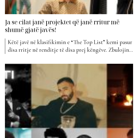
Ja se cilat janë projektet që janë rritur më
shumë gjatë javës!
Këtë javë në klasifikimin e “The Top List” kemi pasur
disa rritje në renditje të disa prej këngëve. Zbulojini
ato më poshtë… “Falje vetes” e Sardit është padyshim
një nga projektet më të pëlqyera nga publiku. Kjo
këngë është rritur me plot 56 vende nga java e kaluar.
Një projekt...