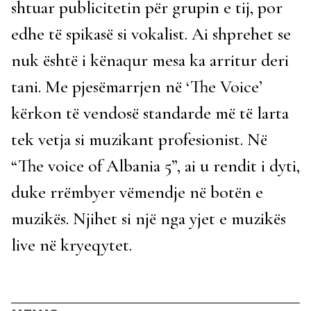
shtuar publicitetin për grupin e tij, por
edhe të spikasë si vokalist. Ai shprehet se
nuk është i kënaqur mesa ka arritur deri
tani. Me pjesëmarrjen në ‘The Voice’
kërkon të vendosë standarde më të larta
tek vetja si muzikant profesionist. Në
“The voice of Albania 5”, ai u rendit i dyti,
duke rrëmbyer vëmendje në botën e
muzikës. Njihet si një nga yjet e muzikës
live në kryeqytet.