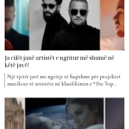
Ja cilët janë artistët e ngritur më shumë në
këtë javë!
Një tjetër javë me ngritje të fuqishme për projektet
muzikore të artistëve në klasifikimin e “The Top
List”. Jeni kuriozë të mësoni se cilët janë ata
këngëtarë që patën më shumë sukses këtë javë? Elgit
Doda me këngën e tij “TL” padyshim që ka rritur një
sukses të jashtëzakonshëm që...