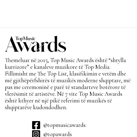
Themeluar në 2015, Top Music Awards është “shtylla
kurrizore” e kanaleve muzikore të Top Media.
Fillimisht me The Top List, klasifikimin e vetëm dhe
më gjithëpërfshirës të muzikës moderne shqiptare, më
pas me ceremoninë e parë të standarteve botërore të
vlerësimit të artistëve. Në 7 vite Top Music Awards
është kthyer në një pikë referimi të muzikës të
shqiptarëve kudondodhen.
@topmusicawards
@topawards