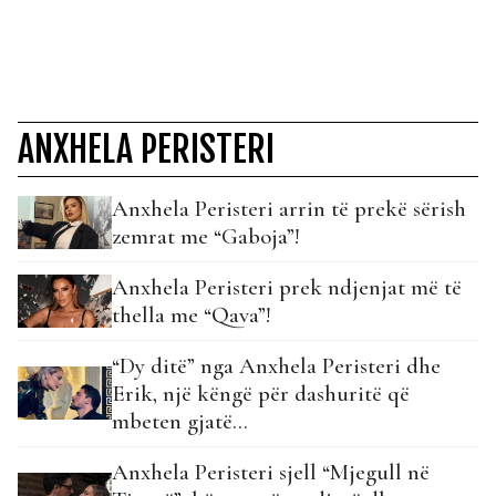
ANXHELA PERISTERI
Anxhela Peristeri arrin të prekë sërish
zemrat me “Gaboja”!
Anxhela Peristeri prek ndjenjat më të
thella me “Qava”!
“Dy ditë” nga Anxhela Peristeri dhe
Erik, një këngë për dashuritë që
mbeten gjatë…
Anxhela Peristeri sjell “Mjegull në