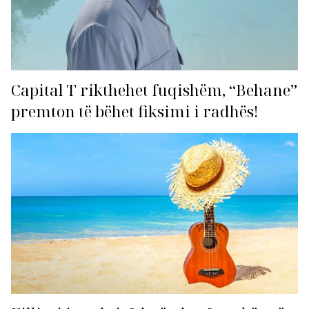
Capital T rikthehet fuqishëm, “Behane”
premton të bëhet fiksimi i radhës!