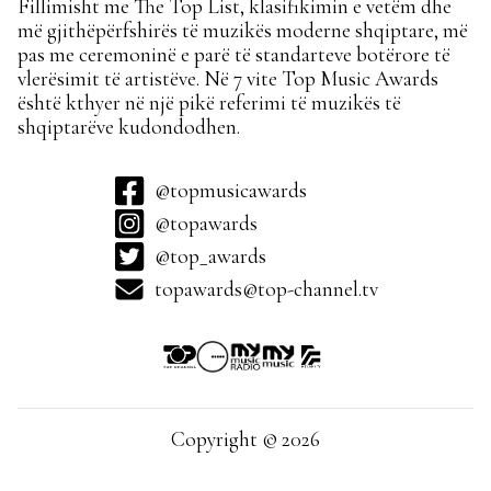
Fillimisht me The Top List, klasifikimin e vetëm dhe
më gjithëpërfshirës të muzikës moderne shqiptare, më
pas me ceremoninë e parë të standarteve botërore të
vlerësimit të artistëve. Në 7 vite Top Music Awards
është kthyer në një pikë referimi të muzikës të
shqiptarëve kudondodhen.
@topmusicawards
@topawards
@top_awards
topawards@top-channel.tv
Copyright © 2026