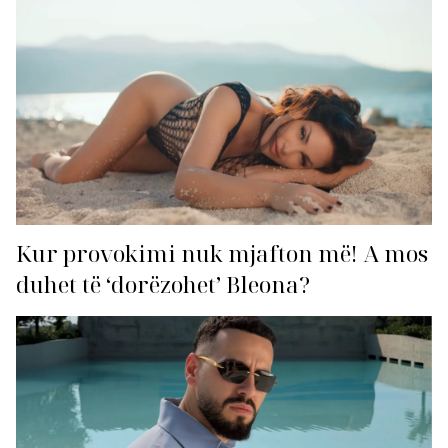
Kur provokimi nuk mjafton më! A mos
duhet të ‘dorëzohet’ Bleona?