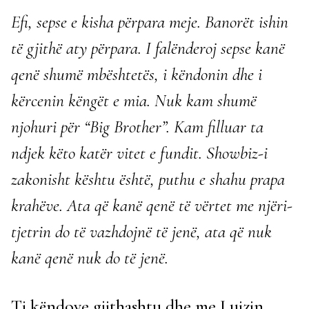
Efi, sepse e kisha përpara meje. Banorët ishin
të gjithë aty përpara. I falënderoj sepse kanë
qenë shumë mbështetës, i këndonin dhe i
kërcenin këngët e mia. Nuk kam shumë
njohuri për “Big Brother”. Kam filluar ta
ndjek këto katër vitet e fundit. Showbiz-i
zakonisht kështu është, puthu e shahu prapa
krahëve. Ata që kanë qenë të vërtet me njëri-
tjetrin do të vazhdojnë të jenë, ata që nuk
kanë qenë nuk do të jenë.
Ti këndove gjithashtu dhe me Luizin