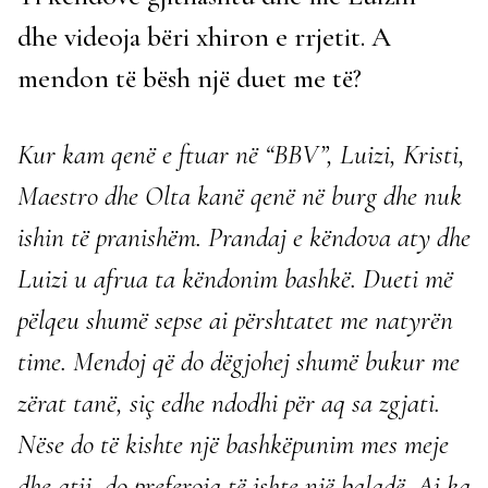
dhe videoja bëri xhiron e rrjetit. A
mendon të bësh një duet me të?
Kur kam qenë e ftuar në “BBV”, Luizi, Kristi,
Maestro dhe Olta kanë qenë në burg dhe nuk
ishin të pranishëm. Prandaj e këndova aty dhe
Luizi u afrua ta këndonim bashkë. Dueti më
pëlqeu shumë sepse ai përshtatet me natyrën
time. Mendoj që do dëgjohej shumë bukur me
zërat tanë, siç edhe ndodhi për aq sa zgjati.
Nëse do të kishte një bashkëpunim mes meje
dhe atij, do preferoja të ishte një baladë. Ai ka