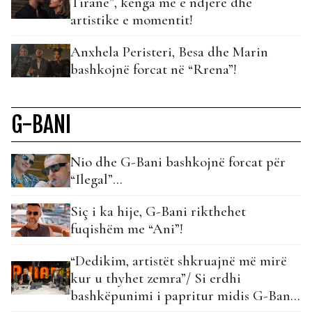
Tiranë”, kënga më e ndjerë dhe
artistike e momentit!
Anxhela Peristeri, Besa dhe Marin
bashkojnë forcat në “Rrena”!
G-BANI
Nio dhe G-Bani bashkojnë forcat për
“Ilegal”…
Siç i ka hije, G-Bani rikthehet
fuqishëm me “Ani”!
“Dedikim, artistët shkruajnë më mirë
kur u thyhet zemra”/ Si erdhi
bashkëpunimi i papritur midis G-Bani