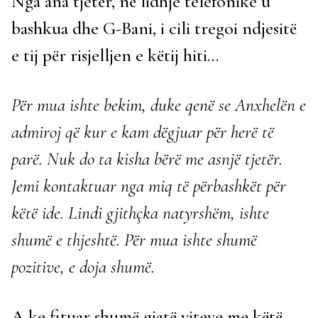
Nga ana tjetër, në lidhje telefonike u
bashkua dhe G-Bani, i cili tregoi ndjesitë
e tij për risjelljen e këtij hiti…
Për mua ishte bekim, duke qenë se Anxhelën e
admiroj që kur e kam dëgjuar për herë të
parë. Nuk do ta kisha bërë me asnjë tjetër.
Jemi kontaktuar nga miq të përbashkët për
këtë ide. Lindi gjithçka natyrshëm, ishte
shumë e thjeshtë. Për mua ishte shumë
pozitive, e doja shumë.
A ke fituar shumë gjatë viteve me këtë