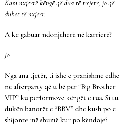
Kam nxjerrë këngë që dua të nxjerr, jo që
duhet të nxjerr.
A ke gabuar ndonjëherë në karrierë?
Jo.
Nga ana tjetër, ti ishe e pranishme edhe
në afterparty që u bë për “Big Brother
VIP” ku performove këngët e tua. Si tu
dukën banorët e “BBV” dhe kush po e
shijonte më shumë kur po këndoje?