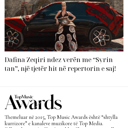
Dafina Zeqiri ndez verën me “Syrin
tan”, një tjetër hit në repertorin e saj!
Themeluar në 2015, Top Music Awards është “shtylla
kurrizore” e kanaleve muzikore të Top Media.