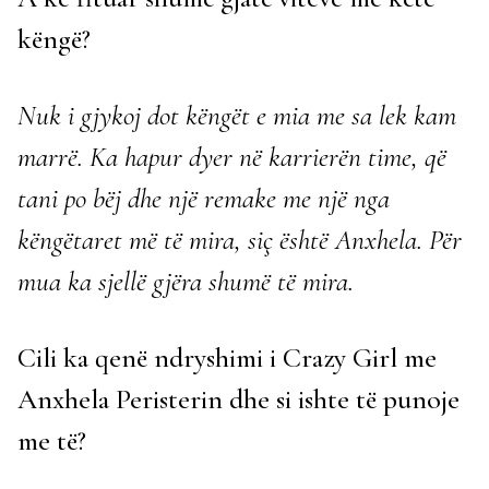
këngë?
Nuk i gjykoj dot këngët e mia me sa lek kam
marrë. Ka hapur dyer në karrierën time, që
tani po bëj dhe një remake me një nga
këngëtaret më të mira, siç është Anxhela. Për
mua ka sjellë gjëra shumë të mira.
Cili ka qenë ndryshimi i Crazy Girl me
Anxhela Peristerin dhe si ishte të punoje
me të?