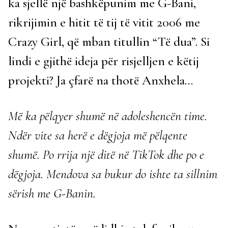
ka sjellë një bashkëpunim me G-Bani,
rikrijimin e hitit të tij të vitit 2006 me
Crazy Girl, që mban titullin “Të dua”. Si
lindi e gjithë ideja për risjelljen e këtij
projekti? Ja çfarë na thotë Anxhela…
Më ka pëlqyer shumë në adoleshencën time.
Ndër vite sa herë e dëgjoja më pëlqente
shumë. Po rrija një ditë në TikTok dhe po e
dëgjoja. Mendova sa bukur do ishte ta sillnim
sërish me G-Banin.