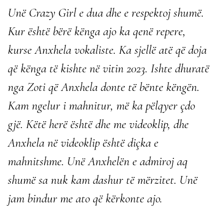
Unë Crazy Girl e dua dhe e respektoj shumë.
Kur është bërë kënga ajo ka qenë repere,
kurse Anxhela vokaliste. Ka sjellë atë që doja
që kënga të kishte në vitin 2023. Ishte dhuratë
nga Zoti që Anxhela donte të bënte këngën.
Kam ngelur i mahnitur, më ka pëlqyer çdo
gjë. Këtë herë është dhe me videoklip, dhe
Anxhela në videoklip është diçka e
mahnitshme. Unë Anxhelën e admiroj aq
shumë sa nuk kam dashur të mërzitet. Unë
jam bindur me ato që kërkonte ajo.