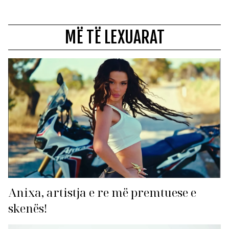
MË TË LEXUARAT
Anixa, artistja e re më premtuese e
skenës!