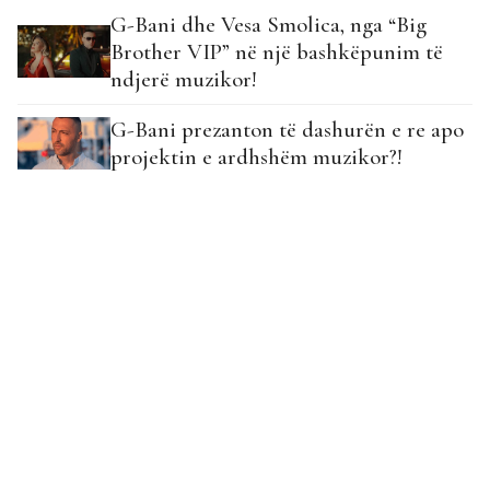
dhe Vesa Smolica?
G-Bani dhe Vesa Smolica, nga “Big
Brother VIP” në një bashkëpunim të
ndjerë muzikor!
G-Bani prezanton të dashurën e re apo
projektin e ardhshëm muzikor?!