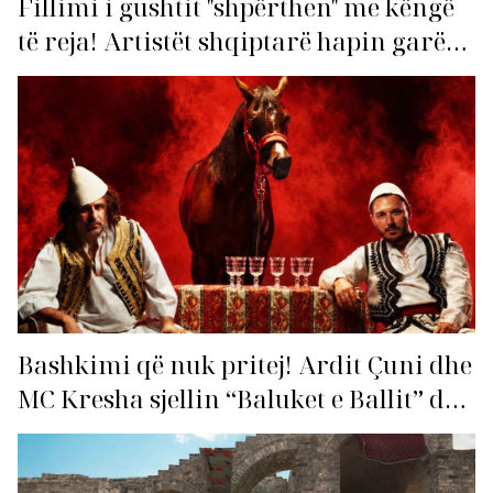
Fillimi i gushtit "shpërthen" me këngë
të reja! Artistët shqiptarë hapin garën
për hitin e verës!
Bashkimi që nuk pritej! Ardit Çuni dhe
MC Kresha sjellin “Baluket e Ballit” dhe
ndezin rrjetin!