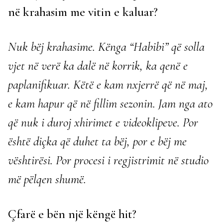
në krahasim me vitin e kaluar?
Nuk bëj krahasime. Kënga “Habibi” që solla
vjet në verë ka dalë në korrik, ka qenë e
paplanifikuar. Këtë e kam nxjerrë që në maj,
e kam hapur që në fillim sezonin. Jam nga ato
që nuk i duroj xhirimet e videoklipeve. Por
është diçka që duhet ta bëj, por e bëj me
vështirësi. Por procesi i regjistrimit në studio
më pëlqen shumë.
Çfarë e bën një këngë hit?