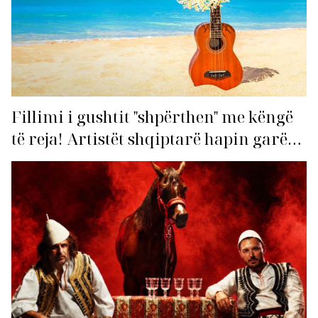
Fillimi i gushtit "shpërthen" me këngë
të reja! Artistët shqiptarë hapin garën
për hitin e verës!