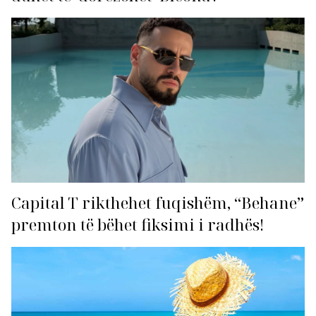
Capital T rikthehet fuqishëm, “Behane”
premton të bëhet fiksimi i radhës!