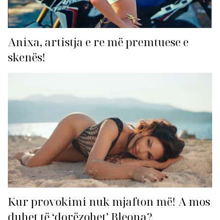
Anixa, artistja e re më premtuese e
skenës!
Kur provokimi nuk mjafton më! A mos
duhet të ‘dorëzohet’ Bleona?