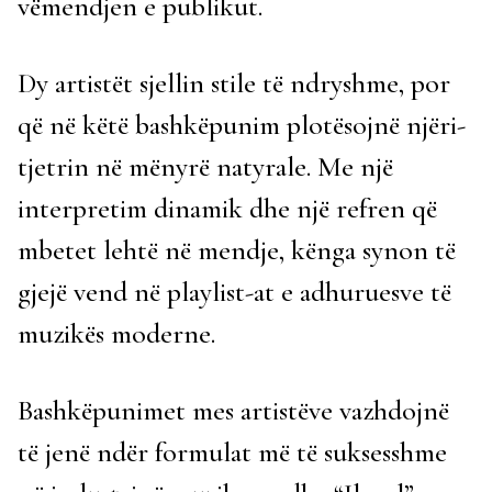
vëmendjen e publikut.
Dy artistët sjellin stile të ndryshme, por
që në këtë bashkëpunim plotësojnë njëri-
tjetrin në mënyrë natyrale. Me një
interpretim dinamik dhe një refren që
mbetet lehtë në mendje, kënga synon të
gjejë vend në playlist-at e adhuruesve të
muzikës moderne.
Bashkëpunimet mes artistëve vazhdojnë
të jenë ndër formulat më të suksesshme