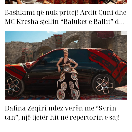
Bashkimi që nuk pritej! Ardit Çuni dhe
MC Kresha sjellin “Baluket e Ballit” dhe
ndezin rrjetin!
Dafina Zeqiri ndez verën me “Syrin
tan”, një tjetër hit në repertorin e saj!