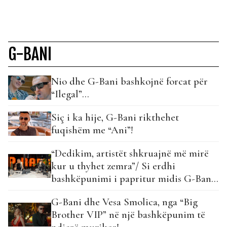
G-BANI
Nio dhe G-Bani bashkojnë forcat për
“Ilegal”…
Siç i ka hije, G-Bani rikthehet
fuqishëm me “Ani”!
“Dedikim, artistët shkruajnë më mirë
kur u thyhet zemra”/ Si erdhi
bashkëpunimi i papritur midis G-Bani
dhe Vesa Smolica?
G-Bani dhe Vesa Smolica, nga “Big
Brother VIP” në një bashkëpunim të