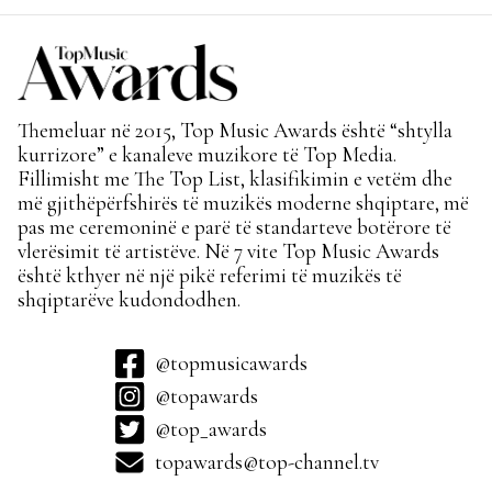
Themeluar në 2015, Top Music Awards është “shtylla
kurrizore” e kanaleve muzikore të Top Media.
Fillimisht me The Top List, klasifikimin e vetëm dhe
më gjithëpërfshirës të muzikës moderne shqiptare, më
pas me ceremoninë e parë të standarteve botërore të
vlerësimit të artistëve. Në 7 vite Top Music Awards
është kthyer në një pikë referimi të muzikës të
shqiptarëve kudondodhen.
@topmusicawards
@topawards
@top_awards
topawards@top-channel.tv