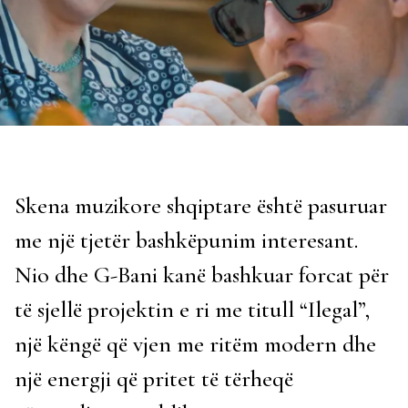
Skena muzikore shqiptare është pasuruar
me një tjetër bashkëpunim interesant.
Nio dhe G-Bani kanë bashkuar forcat për
të sjellë projektin e ri me titull “Ilegal”,
një këngë që vjen me ritëm modern dhe
një energji që pritet të tërheqë