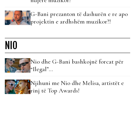
ndjerë muzikor!
G-Bani prezanton të dashurën e re apo
projektin e ardhshëm muzikor?!
NIO
Nio dhe G-Bani bashkojnë forcat për
“Ilegal”…
Njihuni me Nio dhe Melisa, artistët e
rinj të Top Awards!