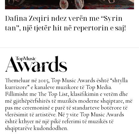
Dafina Zeqiri ndez verën me “Syrin
tan”, një tjetër hit në repertorin e saj!
Themeluar në 2015, Top Music Awards është “shtylla
kurrizore” e kanaleve muzikore të Top Media.
Fillimisht me The Top List, klasifikimin e vetëm dhe
më gjithëpërfshirës të muzikës moderne shqiptare, më
pas me ceremoninë e parë të standarteve botërore të
vlerësimit të artistëve. Në 7 vite Top Music Awards
është kthyer në një pikë referimi të muzikës të
shqiptarëve kudondodhen.