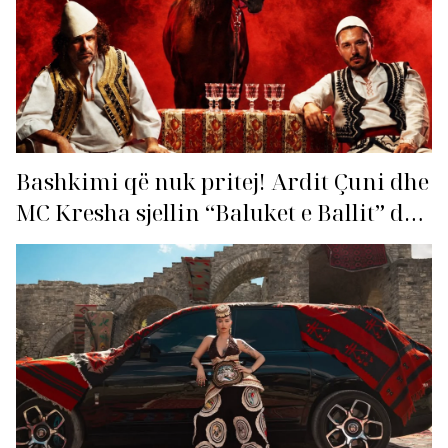
Bashkimi që nuk pritej! Ardit Çuni dhe
MC Kresha sjellin “Baluket e Ballit” dhe
ndezin rrjetin!