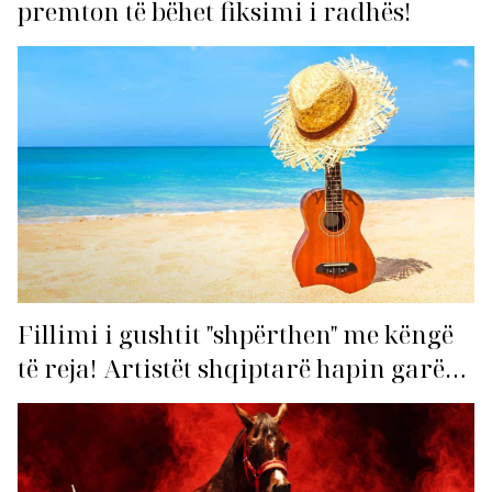
premton të bëhet fiksimi i radhës!
Fillimi i gushtit "shpërthen" me këngë
të reja! Artistët shqiptarë hapin garën
për hitin e verës!