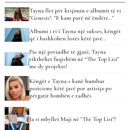
Tayna flet për krijimin e albumit të ri
"Genesis": "E kam parë në ëndërr…"
Albumi i ri i Tayna një sukses, këngët
që i bashkohen listës këtë javë…
Pas një periudhe të gjatë, Tayna
rikthehet fuqishëm në “The Top List”
me dy projekte!
Këngët e Tayna-s kanë humbur
pozicione këtë javë por artistja po
përgatit bombën e radhës
Ja si mbyllet Maji në "The Top List"!