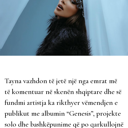
Tayna vazhdon të jetë një nga emrat më
të komentuar në skenën shqiptare dhe së
fundmi artistja ka rikthyer vëmendjen e
publikut me albumin “Genesis”, projekte
solo dhe bashkëpunime që po qarkullojnë