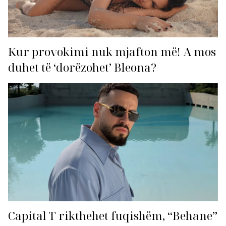
Kur provokimi nuk mjafton më! A mos
duhet të ‘dorëzohet’ Bleona?
Capital T rikthehet fuqishëm, “Behane”