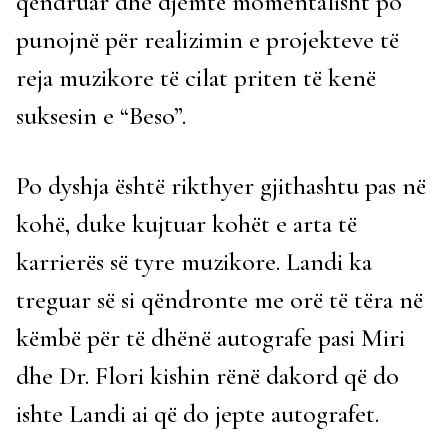
qëndruar dhe djemtë momentalisht po
punojnë për realizimin e projekteve të
reja muzikore të cilat priten të kenë
suksesin e “Beso”.
Po dyshja është rikthyer gjithashtu pas në
kohë, duke kujtuar kohët e arta të
karrierës së tyre muzikore. Landi ka
treguar së si qëndronte me orë të tëra në
këmbë për të dhënë autografe pasi Miri
dhe Dr. Flori kishin rënë dakord që do
ishte Landi ai që do jepte autografet.