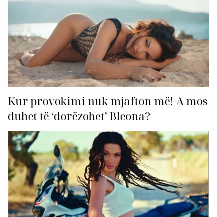
Kur provokimi nuk mjafton më! A mos
duhet të ‘dorëzohet’ Bleona?