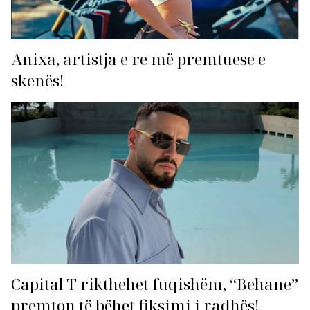
Anixa, artistja e re më premtuese e
skenës!
Capital T rikthehet fuqishëm, “Behane”
premton të bëhet fiksimi i radhës!