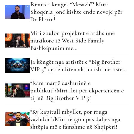
Remix i këngës “Mesazh”? Miri:
Shoqëria jonë kishte ende nevojë për
Dr Florin!
Miri zbulon projektet e ardhshme
muzikore të West Side Family:
Bashkëpunim me…
Ja këngët nga artistët e “Big Brother
VIP 5” që renditen aktualisht në listë…
“Kam marrë dashurinë e
publikut”/Miri flet për ekperiencën e
tij në Big Brother VIP 5!
“Ky kapitull mbyllet, por rruga
vazhdon”/Miri reagon pas daljes nga
shtëpia më e famshme në Shqipëri!