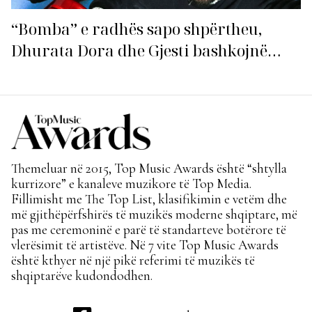
“Bomba” e radhës sapo shpërtheu,
Dhurata Dora dhe Gjesti bashkojnë
fuqitë me “Gasolina”!
Themeluar në 2015, Top Music Awards është “shtylla
kurrizore” e kanaleve muzikore të Top Media.
Fillimisht me The Top List, klasifikimin e vetëm dhe
më gjithëpërfshirës të muzikës moderne shqiptare, më
pas me ceremoninë e parë të standarteve botërore të
vlerësimit të artistëve. Në 7 vite Top Music Awards
është kthyer në një pikë referimi të muzikës të
shqiptarëve kudondodhen.