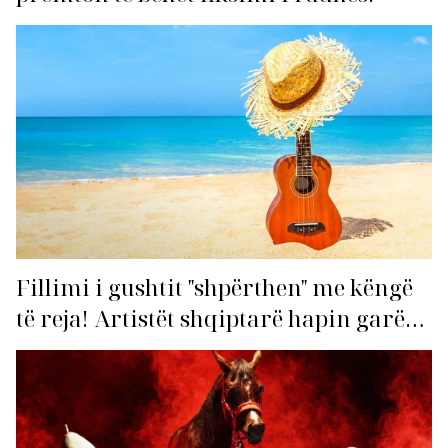
Fillimi i gushtit "shpërthen" me këngë
të reja! Artistët shqiptarë hapin garën
për hitin e verës!