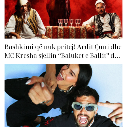
Bashkimi që nuk pritej! Ardit Çuni dhe
MC Kresha sjellin “Baluket e Ballit” dhe
ndezin rrjetin!