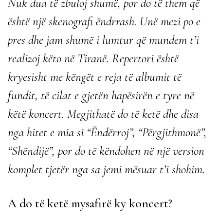
Nuk dua të zbuloj shumë, por do të them që
është një skenografi ëndrrash. Unë mezi po e
pres dhe jam shumë i lumtur që mundem t’i
realizoj këto në Tiranë. Repertori është
kryesisht me këngët e reja të albumit të
fundit, të cilat e gjetën hapësirën e tyre në
këtë koncert. Megjithatë do të ketë dhe disa
nga hitet e mia si “Ëndërroj”, “Përgjithmonë”,
“Shëndijë”, por do të këndohen në një version
komplet tjetër nga sa jemi mësuar t’i shohim.
A do të ketë mysafirë ky koncert?