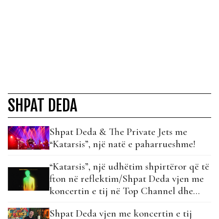
SHPAT DEDA
Shpat Deda & The Private Jets me
“Katarsis”, një natë e paharrueshme!
“Katarsis”, një udhëtim shpirtëror që të
fton në reflektim/Shpat Deda vjen me
koncertin e tij në Top Channel dhe
TAR!
Shpat Deda vjen me koncertin e tij