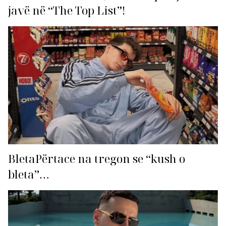
javë në “The Top List”!
BletaPërtace na tregon se “kush o
bleta”…