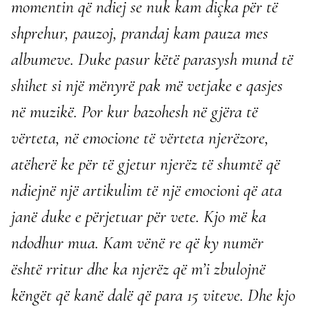
momentin që ndiej se nuk kam diçka për të
shprehur, pauzoj, prandaj kam pauza mes
albumeve. Duke pasur këtë parasysh mund të
shihet si një mënyrë pak më vetjake e qasjes
në muzikë. Por kur bazohesh në gjëra të
vërteta, në emocione të vërteta njerëzore,
atëherë ke për të gjetur njerëz të shumtë që
ndiejnë një artikulim të një emocioni që ata
janë duke e përjetuar për vete. Kjo më ka
ndodhur mua. Kam vënë re që ky numër
është rritur dhe ka njerëz që m’i zbulojnë
këngët që kanë dalë që para 15 viteve. Dhe kjo