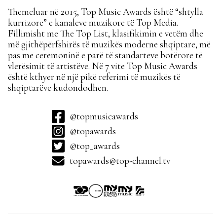
Themeluar në 2015, Top Music Awards është “shtylla
kurrizore” e kanaleve muzikore të Top Media.
Fillimisht me The Top List, klasifikimin e vetëm dhe
më gjithëpërfshirës të muzikës moderne shqiptare, më
pas me ceremoninë e parë të standarteve botërore të
vlerësimit të artistëve. Në 7 vite Top Music Awards
është kthyer në një pikë referimi të muzikës të
shqiptarëve kudondodhen.
@topmusicawards
@topawards
@top_awards
topawards@top-channel.tv