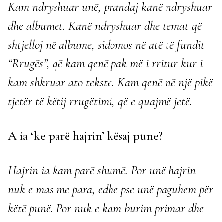
Kam ndryshuar unë, prandaj kanë ndryshuar
dhe albumet. Kanë ndryshuar dhe temat që
shtjelloj në albume, sidomos në atë të fundit
“Rrugës”, që kam qenë pak më i rritur kur i
kam shkruar ato tekste. Kam qenë në një pikë
tjetër të këtij rrugëtimi, që e quajmë jetë.
A ia ‘ke parë hajrin’ kësaj pune?
Hajrin ia kam parë shumë. Por unë hajrin
nuk e mas me para, edhe pse unë paguhem për
këtë punë. Por nuk e kam burim primar dhe