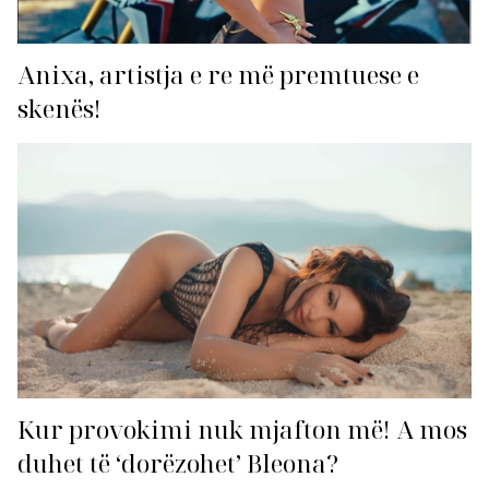
Anixa, artistja e re më premtuese e
skenës!
Kur provokimi nuk mjafton më! A mos
duhet të ‘dorëzohet’ Bleona?