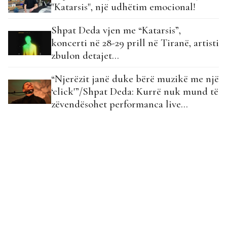
"Katarsis", një udhëtim emocional!
Shpat Deda vjen me “Katarsis”,
koncerti në 28-29 prill në Tiranë, artisti
zbulon detajet…
“Njerëzit janë duke bërë muzikë me një
‘click'”/Shpat Deda: Kurrë nuk mund të
zëvendësohet performanca live…