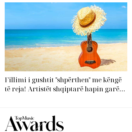
Fillimi i gushtit "shpërthen" me këngë
të reja! Artistët shqiptarë hapin garën
për hitin e verës!