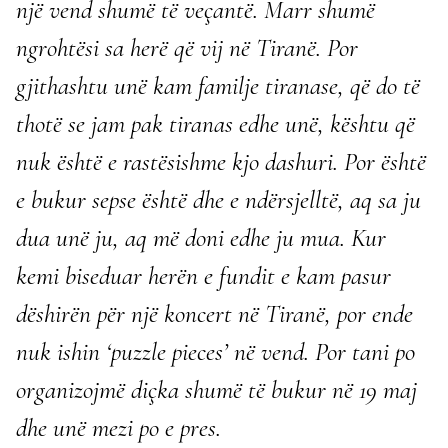
një vend shumë të veçantë. Marr shumë
ngrohtësi sa herë që vij në Tiranë. Por
gjithashtu unë kam familje tiranase, që do të
thotë se jam pak tiranas edhe unë, kështu që
nuk është e rastësishme kjo dashuri. Por është
e bukur sepse është dhe e ndërsjelltë, aq sa ju
dua unë ju, aq më doni edhe ju mua. Kur
kemi biseduar herën e fundit e kam pasur
dëshirën për një koncert në Tiranë, por ende
nuk ishin ‘puzzle pieces’ në vend. Por tani po
organizojmë diçka shumë të bukur në 19 maj
dhe unë mezi po e pres.