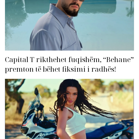
Capital T rikthehet fuqishëm, “Behane”
premton të bëhet fiksimi i radhës!