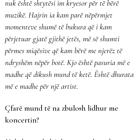
nuk është shtytësi im kryesor për të bërë
muzikë. Hajrin ia kam parë nëpërmjet
momenteve shumë të bukura që i kam
përjetuar gjatë gjithë jetës, më së shumti
përmes miqësive që kam bërë me njerëz të
ndryshëm nëpër botë. Kjo është pasuria më e
madhe që dikush mund të ketë. Është dhurata
më e madhe për një artist.
Çfarë mund të na zbulosh lidhur me
koncertin?