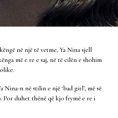
 këngë në një të vetme, Ya Nina sjell
ënga më e re e saj, në të cilën e shohim
olike.
 Nina-n në stilin e një ‘bad girl’, më së
Por duhet thënë që kjo frymë e re i