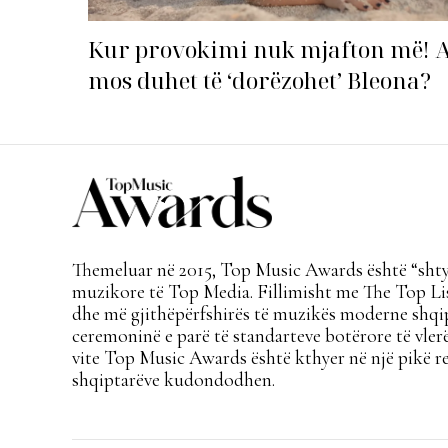
Kur provokimi nuk mjafton më! 
mos duhet të ‘dorëzohet’ Bleona?
Themeluar në 2015, Top Music Awards është “shtyl
muzikore të Top Media. Fillimisht me The Top Lis
dhe më gjithëpërfshirës të muzikës moderne shqi
ceremoninë e parë të standarteve botërore të vlerë
vite Top Music Awards është kthyer në një pikë re
shqiptarëve kudondodhen.