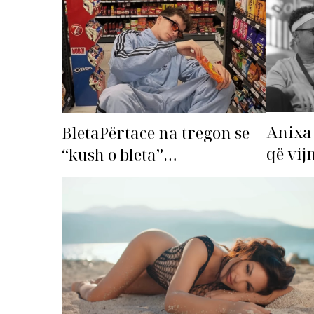
Anixa 
BletaPërtace na tregon se
që vij
“kush o bleta”…
Top Li