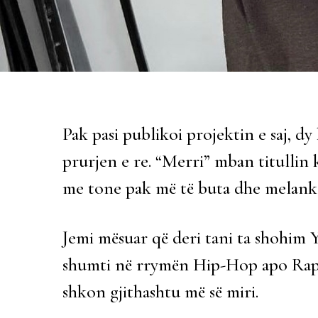
Pak pasi publikoi projektin e saj, dy
prurjen e re. “Merri” mban titullin k
me tone pak më të buta dhe melank
Jemi mësuar që deri tani ta shohim Ya
shumti në rrymën Hip-Hop apo Rap. 
shkon gjithashtu më së miri.