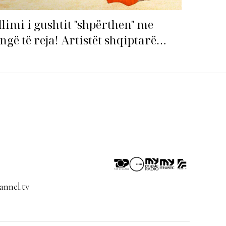
llimi i gushtit "shpërthen" me
ngë të reja! Artistët shqiptarë
pin garën për hitin e verës!
nnel.tv