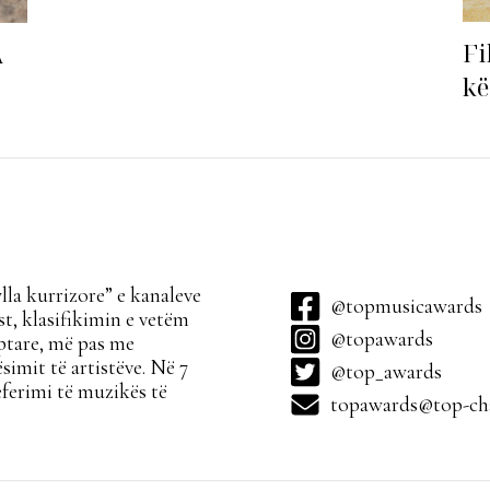
Fi
A
kë
ha
la kurrizore” e kanaleve
@topmusicawards
t, klasifikimin e vetëm
@topawards
ptare, më pas me
simit të artistëve. Në 7
@top_awards
ferimi të muzikës të
topawards@top-cha