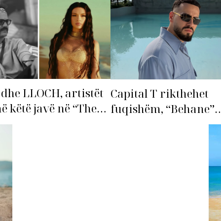
dhe LLOCH, artistët
Capital T rikthehet
në këtë javë në “The
fuqishëm, “Behane”
st”!
premton të bëhet fiks
radhës!