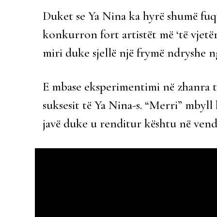
Duket se Ya Nina ka hyrë shumë fu
konkurron fort artistët më ‘të vjetër’ 
miri duke sjellë një frymë ndryshe n
E mbase eksperimentimi në zhanra t
suksesit të Ya Nina-s. “Merri” mbyll 
javë duke u renditur kështu në vend t