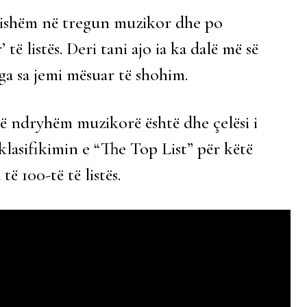
qishëm në tregun muzikor dhe po
të listës. Deri tani ajo ia ka dalë më së
ga sa jemi mësuar të shohim.
ë ndryhëm muzikorë është dhe çelësi i
klasifikimin e “The Top List” për këtë
ë 100-të të listës.