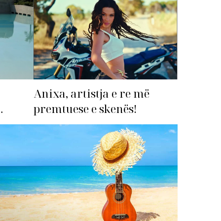
Anixa, artistja e re më
premtuese e skenës!
imi i