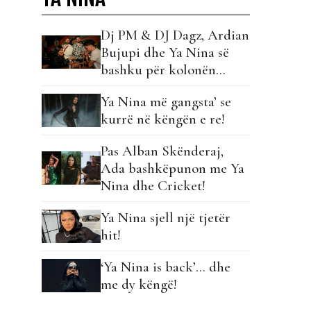
Dj PM & DJ Dagz, Ardian
Bujupi dhe Ya Nina së
bashku për kolonën
zanore të verës!
Ya Nina më gangsta’ se
kurrë në këngën e re!
Pas Alban Skënderaj,
Ada bashkëpunon me Ya
Nina dhe Cricket!
Ya Nina sjell një tjetër
hit!
‘Ya Nina is back’… dhe
me dy këngë!