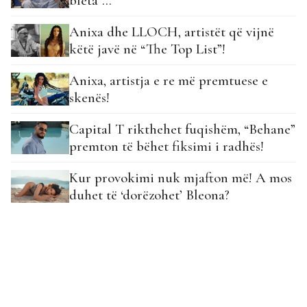
bleta”…
Anixa dhe LLOCH, artistët që vijnë
këtë javë në “The Top List”!
Anixa, artistja e re më premtuese e
skenës!
Capital T rikthehet fuqishëm, “Behane”
premton të bëhet fiksimi i radhës!
Kur provokimi nuk mjafton më! A mos
duhet të ‘dorëzohet’ Bleona?