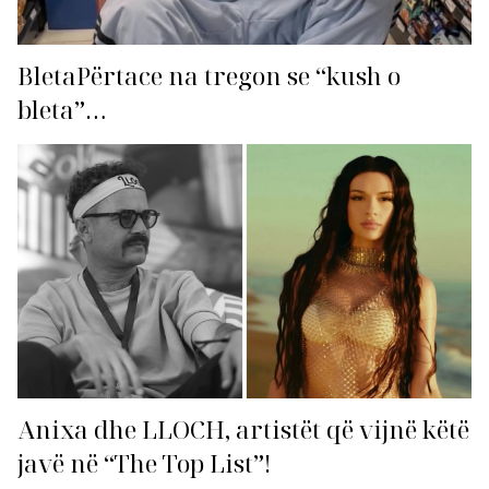
BletaPërtace na tregon se “kush o
bleta”…
Anixa dhe LLOCH, artistët që vijnë këtë
javë në “The Top List”!