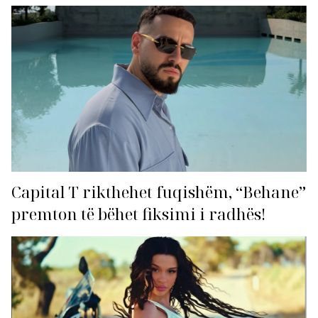
Capital T rikthehet fuqishëm, “Behane”
premton të bëhet fiksimi i radhës!