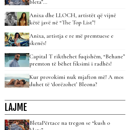
bleta”…
Anixa dhe LLOCH, artistët që vijnë
këtë javë në “The Top List”!
Anixa, artistja e re më premtuese e
skenës!
Capital T rikthehet fuqishëm, “Behane”
premton të bëhet fiksimi i radhës!
Kur provokimi nuk mjafton më! A mos
duhet të ‘dorëzohet’ Bleona?
LAJME
BletaPërtace na tregon se “kush o