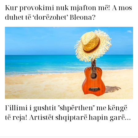
Kur provokimi nuk mjafton më! A mos
duhet të ‘dorëzohet’ Bleona?
Fillimi i gushtit "shpërthen" me këngë
të reja! Artistët shqiptarë hapin garën
për hitin e verës!