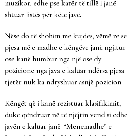
muzikor, edhe pse katër të tillë i janë
shtuar listës për këtë javë.
Nëse do të shohim me kujdes, vëmë re se
pjesa më e madhe e këngëve janë ngjitur
ose kanë humbur nga një ose dy
pozicione nga java e kaluar ndërsa pjesa
tjetër nuk ka ndryshuar asnjë pozicion.
Këngët që i kanë rezistuar klasifikimit,
duke qëndruar në të njëjtin vend si edhe
javën e kaluar janë: “Menemadhe” e