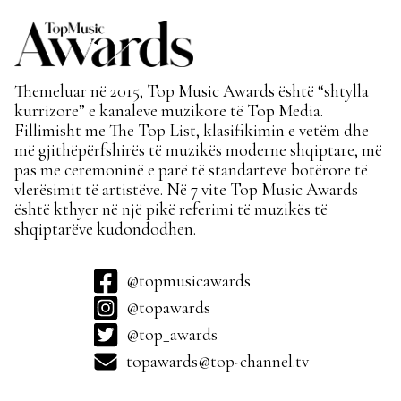
Themeluar në 2015, Top Music Awards është “shtylla
kurrizore” e kanaleve muzikore të Top Media.
Fillimisht me The Top List, klasifikimin e vetëm dhe
më gjithëpërfshirës të muzikës moderne shqiptare, më
pas me ceremoninë e parë të standarteve botërore të
vlerësimit të artistëve. Në 7 vite Top Music Awards
është kthyer në një pikë referimi të muzikës të
shqiptarëve kudondodhen.
@topmusicawards
@topawards
@top_awards
topawards@top-channel.tv