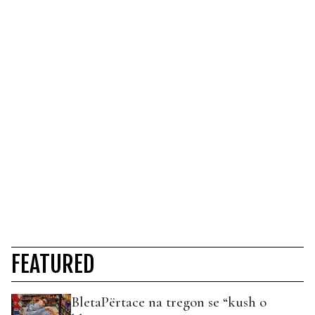
FEATURED
BletaPërtace na tregon se “kush o