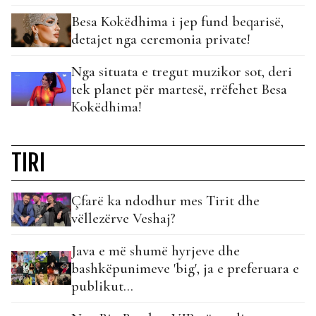
Besa Kokëdhima i jep fund beqarisë,
detajet nga ceremonia private!
Nga situata e tregut muzikor sot, deri
tek planet për martesë, rrëfehet Besa
Kokëdhima!
TIRI
Çfarë ka ndodhur mes Tirit dhe
vëllezërve Veshaj?
Java e më shumë hyrjeve dhe
bashkëpunimeve 'big', ja e preferuara e
publikut...