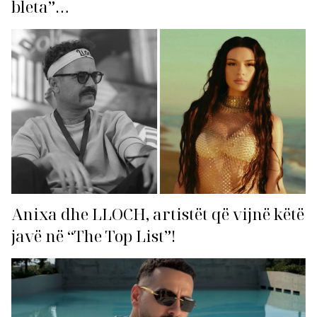
bleta”…
Anixa dhe LLOCH, artistët që vijnë këtë
javë në “The Top List”!