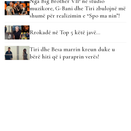
Nga Big Brother VIP në studio
muzikore, G-Bani dhe Tiri zbulojnë më
shumë për realizimin e “Spo ma nin”!
Rrokadë në Top 5 këtë javë…
Tiri dhe Besa marrin kreun duke u
bërë hiti që i paraprin verës!