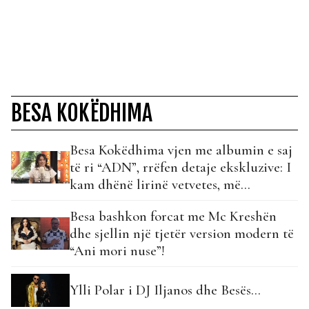
BESA KOKËDHIMA
Besa Kokëdhima vjen me albumin e saj
të ri “ADN”, rrëfen detaje ekskluzive: I
kam dhënë lirinë vetvetes, më
përfaqëson…
Besa bashkon forcat me Mc Kreshën
dhe sjellin një tjetër version modern të
“Ani mori nuse”!
Ylli Polar i DJ Iljanos dhe Besës…