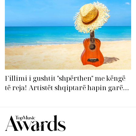
Fillimi i gushtit "shpërthen" me këngë
të reja! Artistët shqiptarë hapin garën
për hitin e verës!