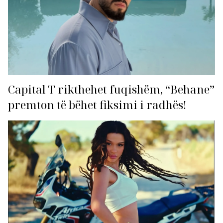
Capital T rikthehet fuqishëm, “Behane”
premton të bëhet fiksimi i radhës!