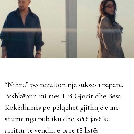
“Nihna” po rezulton një sukses i paparë.
Bashkëpunimi mes Tiri Gjocit dhe Besa
Kokëdhimës po pëlqehet gjithnjë e më
shumë nga publiku dhe këtë javë ka
arritur të vendin e parë të listës.