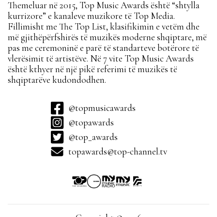
Themeluar në 2015, Top Music Awards është “shtylla
kurrizore” e kanaleve muzikore të Top Media.
Fillimisht me The Top List, klasifikimin e vetëm dhe
më gjithëpërfshirës të muzikës moderne shqiptare, më
pas me ceremoninë e parë të standarteve botërore të
vlerësimit të artistëve. Në 7 vite Top Music Awards
është kthyer në një pikë referimi të muzikës të
shqiptarëve kudondodhen.
@topmusicawards
@topawards
@top_awards
topawards@top-channel.tv