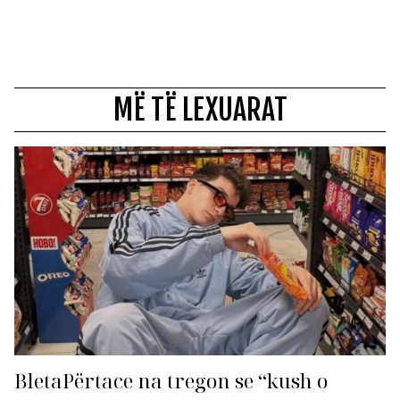
MË TË LEXUARAT
BletaPërtace na tregon se “kush o