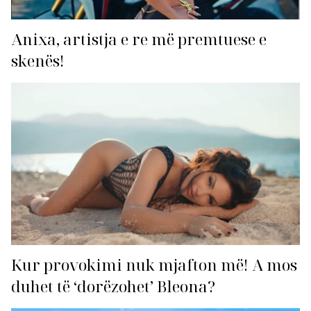
Anixa, artistja e re më premtuese e
skenës!
Kur provokimi nuk mjafton më! A mos
duhet të ‘dorëzohet’ Bleona?