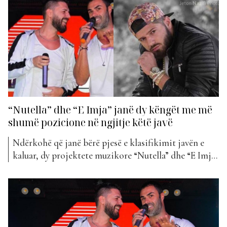
Eranda Libohova për një ndër këngët ritmike të kësaj
vere. Ky projekt muzikor, i cili...
“Nutella” dhe “E Imja” janë dy këngët me më
shumë pozicione në ngjitje këtë javë
Ndërkohë që janë bërë pjesë e klasifikimit javën e
kaluar, dy projektete muzikore “Nutella” dhe “E Imja”
kanë korrur një super sukses këtë javë, duke u
shndërruar në këngët që janë ngjitur me më shumë
pozicione këtë javë. Duket se shumë fanse e kanë
gjetur veten tek prurja e re...