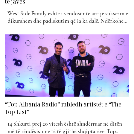
të javës
West Side Family është i vendosur të arrijë suksesin e
dikurshëm dhe padiskutim që ia ka dalë. Ndërkohë
që kanë kaluar vetëm 6 javë që nga publikimi i tyre i
ri, është vënë re se nga java në java mbështetësit e
muzikës së tyre sa vijnë e shtohen. Në javën...
“Top Albania Radio” mbledh artistët e “The
Top List”
14 Shkurti prej 20 vitesh është shndërruar në ditën
më të rëndësishme të të gjithë shqiptarëve. Top