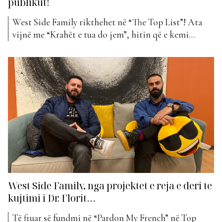
publikut!
West Side Family rikthehet në “The Top List”! Ata
vijnë me “Krahët e tua do jem”, hitin që e kemi
adhuruar prej vitesh tashmë. Së fundmi “Krahët e tua
do jem” është publikuar në YouTube në versionin
‘lyrics video’ dhe menjëherë ka krijuar nostalgji tek
publiku, të cilët e kanë...
West Side Family, nga projektet e reja e deri te
kujtimi i Dr. Florit…
Të ftuar së fundmi në “Pardon My French” në Top