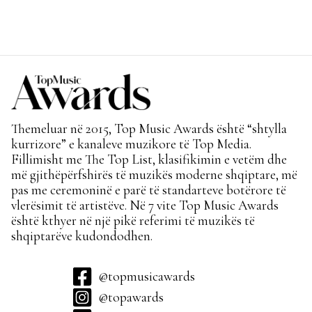
Themeluar në 2015, Top Music Awards është “shtylla
kurrizore” e kanaleve muzikore të Top Media.
Fillimisht me The Top List, klasifikimin e vetëm dhe
më gjithëpërfshirës të muzikës moderne shqiptare, më
pas me ceremoninë e parë të standarteve botërore të
vlerësimit të artistëve. Në 7 vite Top Music Awards
është kthyer në një pikë referimi të muzikës të
shqiptarëve kudondodhen.
@topmusicawards
@topawards