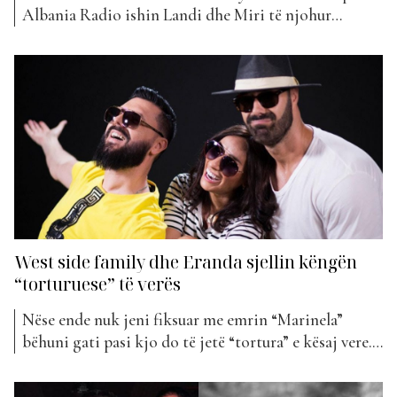
Albania Radio ishin Landi dhe Miri të njohur
ndryshe si grupi shumë i dashur West Side Family.
Dyshja dha një intervistë speciale, ku folën për jetën
personale dhe atë profesionale. Një pjesë shumë e
rëndësishme e intervistës ndërkohë, ishte teksa...
West side family dhe Eranda sjellin këngën
“torturuese” të verës
Nëse ende nuk jeni fiksuar me emrin “Marinela”
bëhuni gati pasi kjo do të jetë “tortura” e kësaj vere.
Grupi i dashur i publikut shqiptar West Side Family
ka bashkuar fuqitë me këngëtaren e mirënjohur