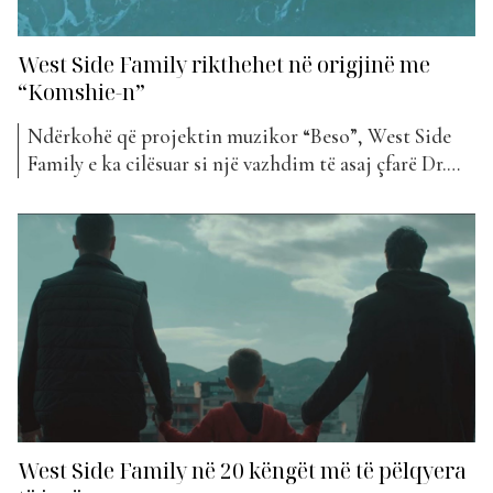
West Side Family rikthehet në origjinë me
“Komshie-n”
Ndërkohë që projektin muzikor “Beso”, West Side
Family e ka cilësuar si një vazhdim të asaj çfarë Dr.
Flori kishte lënë, kënga më e re e këtij grupi e ka
kthyer atë në origjinë. E publikuar vetëm një javë më
parë, projekti më i ri i titulluar “Komshia”, ka
marrë...
West Side Family në 20 këngët më të pëlqyera