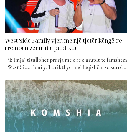
West Side Family vjen me një tjetër këngë që
rrëmben zemrat e publikut
“E Imja” titullohet prurja me e re e grupit të famshëm
West Side Family. Të rikthyer më fuqishëm se kurrë,
djemtë e talentuar po korrin suksesin e radhës me
prurjen e tyre më të re. E publikuar vetëm një javë më
parë, kjo këngë është bërë menjëherë pjesë e 100...