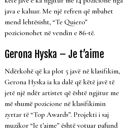
këtë javë e ka ngjitur me 14 pozicione nga
java e kaluar. Me një refren që mbahet
mend lehtësisht, “Te Quiero”
pozicionohet në vendin e 86-të.
Gerona Hyska – Je t’aime
Ndërkohë që ka plot 5 javë në klasifikim,
Gerona Hyska ia ka dalë që këtë javë të
jetë një ndër artistet që është ngjitur me
më shumë pozicione në klasifikimin
zyrtar të “Top Awards”. Projekti i saj
muzikor “Je t’aime” është votuar pafund