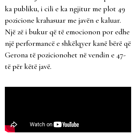
ka publiku, i cili e ka ngjitur me plot 49
pozicione krahasuar me javën e kaluar.
Një zë i bukur që të emocionon por edhe
një performancë e shkëlqyer kanë bërë që
Gerona të pozicionohet në vendin e 47-
të për këtë javë.