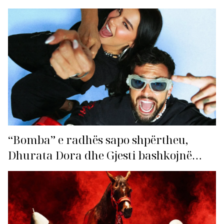
për hitin e verës!
“Bomba” e radhës sapo shpërtheu,
Dhurata Dora dhe Gjesti bashkojnë
fuqitë me “Gasolina”!