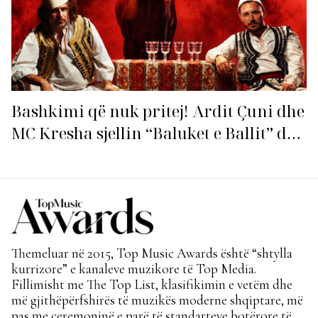
Bashkimi që nuk pritej! Ardit Çuni dhe
MC Kresha sjellin “Baluket e Ballit” dhe
ndezin rrjetin!
Themeluar në 2015, Top Music Awards është “shtylla
kurrizore” e kanaleve muzikore të Top Media.
Fillimisht me The Top List, klasifikimin e vetëm dhe
më gjithëpërfshirës të muzikës moderne shqiptare, më
pas me ceremoninë e parë të standarteve botërore të