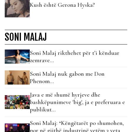
Kush është Gerona Hyska?
SONI MALAJ
Soni Malaj rikthehet për t’i kënduar
zemrave…
Soni Malaj nuk gabon me Don
Phenom…
Java e më shumë hyrjeve dhe
bashkëpunimeve 'big', ja e preferuara e
publikut...
Soni Malaj: “Këngëtarët po shumohen,
por në gjithë industrinë vetëm 3 veta