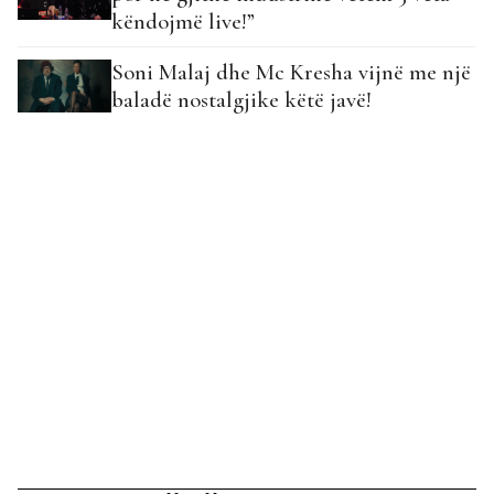
këndojmë live!”
Soni Malaj dhe Mc Kresha vijnë me një
baladë nostalgjike këtë javë!