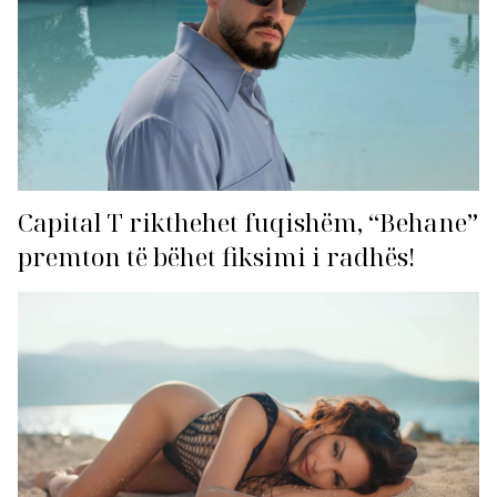
Capital T rikthehet fuqishëm, “Behane”
premton të bëhet fiksimi i radhës!