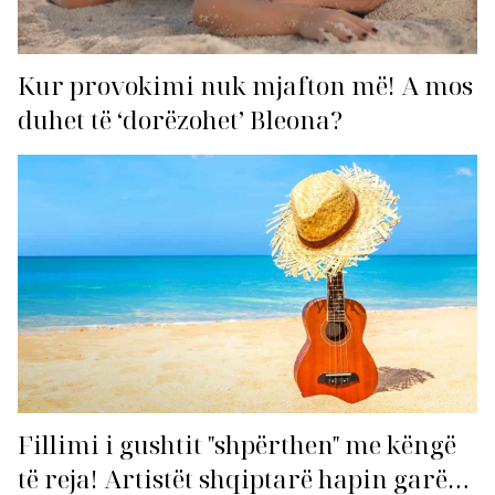
Kur provokimi nuk mjafton më! A mos
duhet të ‘dorëzohet’ Bleona?
Fillimi i gushtit "shpërthen" me këngë
të reja! Artistët shqiptarë hapin garën