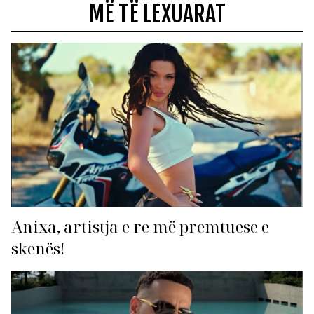
MË TË LEXUARAT
Anixa, artistja e re më premtuese e
skenës!