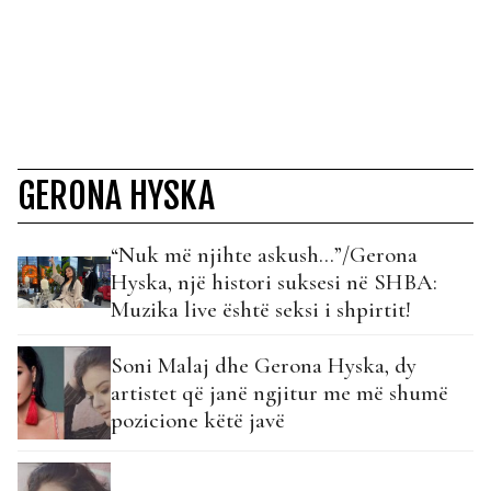
GERONA HYSKA
“Nuk më njihte askush…”/Gerona
Hyska, një histori suksesi në SHBA:
Muzika live është seksi i shpirtit!
Soni Malaj dhe Gerona Hyska, dy
artistet që janë ngjitur me më shumë
pozicione këtë javë