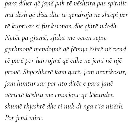
para dihet që janë pak të vështira pas spitalit
mu desh që disa ditë të qëndroja në shtëpi për
të kuptuar si funksionon dhe çfarë ndodh.
Netët pa gjumë, sfidat me veten sepse
gjithmonë mendojmë që fëmija është në vend
të parë por harrojmë që edhe ne jemi në një
provë. Shpeshherë kam qarë, jam nevrikosur,
jam lumturuar por ato ditët e para janë
vërtetë kështu me emocione që lëkunden
shumë thjeshtë dhe ti nuk di nga t’ia nisësh.
Por jemi mirë.