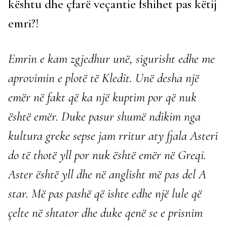
kështu dhe çfarë veçantie fshihet pas këtij
emri?!
Emrin e kam zgjedhur unë, sigurisht edhe me
aprovimin e plotë të Kledit. Unë desha një
emër në fakt që ka një kuptim por që nuk
është emër. Duke pasur shumë ndikim nga
kultura greke sepse jam rritur aty fjala Asteri
do të thotë yll por nuk është emër në Greqi.
Aster është yll dhe në anglisht më pas del A
star. Më pas pashë që ishte edhe një lule që
çelte në shtator dhe duke qenë se e prisnim