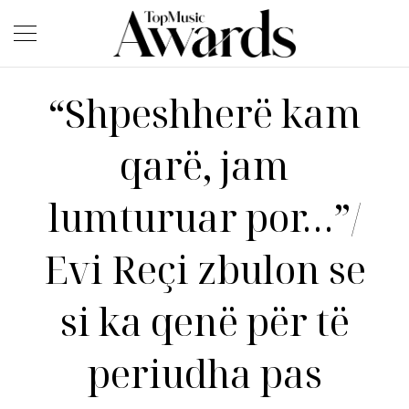
“Shpeshherë kam
qarë, jam
lumturuar por…”/
Evi Reçi zbulon se
si ka qenë për të
periudha pas