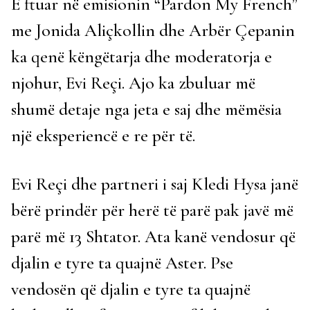
E ftuar në emisionin “Pardon My French”
me Jonida Aliçkollin dhe Arbër Çepanin
ka qenë këngëtarja dhe moderatorja e
njohur, Evi Reçi. Ajo ka zbuluar më
shumë detaje nga jeta e saj dhe mëmësia
një eksperiencë e re për të.
Evi Reçi dhe partneri i saj Kledi Hysa janë
bërë prindër për herë të parë pak javë më
parë më 13 Shtator. Ata kanë vendosur që
djalin e tyre ta quajnë Aster. Pse
vendosën që djalin e tyre ta quajnë