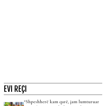
EVI REÇI
“Shpeshherë kam qarë, jam lumturuar