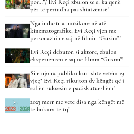
por…”/ Evi Reçi zbulon se si ka qenë
për të periudha pas shtatzënisë!
Nga industria muzikore në atë
kinematografike, Evi Reçi vjen me
personazhin e saj në filmin “Guxim”!
Evi Reçi debuton si aktore, zbulon
eksperiencën e saj në filmin “Guxim”!
Si e njohu publiku kur ishte vetëm 19
vjeç? Evi Reçi rikujton dy këngët që i
sollën suksesin e padiskutueshëm!
2023 merr me vete disa nga këngët më
të bukura të tij!