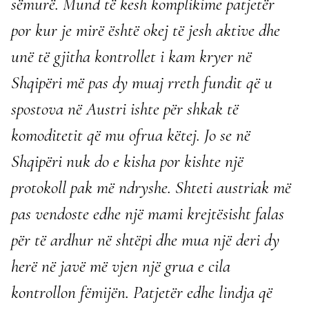
sëmurë. Mund të kesh komplikime patjetër
por kur je mirë është okej të jesh aktive dhe
unë të gjitha kontrollet i kam kryer në
Shqipëri më pas dy muaj rreth fundit që u
spostova në Austri ishte për shkak të
komoditetit që mu ofrua këtej. Jo se në
Shqipëri nuk do e kisha por kishte një
protokoll pak më ndryshe. Shteti austriak më
pas vendoste edhe një mami krejtësisht falas
për të ardhur në shtëpi dhe mua një deri dy
herë në javë më vjen një grua e cila
kontrollon fëmijën.
Patjetër edhe lindja që