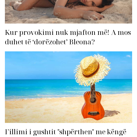
Kur provokimi nuk mjafton më! A mos
duhet të ‘dorëzohet’ Bleona?
Fillimi i gushtit "shpërthen" me këngë