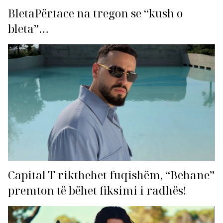
BletaPërtace na tregon se “kush o
bleta”…
Capital T rikthehet fuqishëm, “Behane”
premton të bëhet fiksimi i radhës!