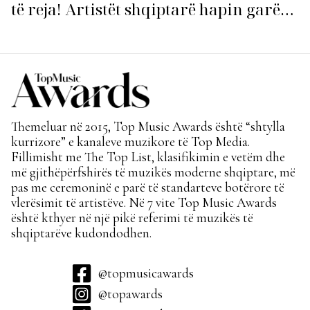
të reja! Artistët shqiptarë hapin garën
për hitin e verës!
Themeluar në 2015, Top Music Awards është “shtylla
kurrizore” e kanaleve muzikore të Top Media.
Fillimisht me The Top List, klasifikimin e vetëm dhe
më gjithëpërfshirës të muzikës moderne shqiptare, më
pas me ceremoninë e parë të standarteve botërore të
vlerësimit të artistëve. Në 7 vite Top Music Awards
është kthyer në një pikë referimi të muzikës të
shqiptarëve kudondodhen.
@topmusicawards
@topawards