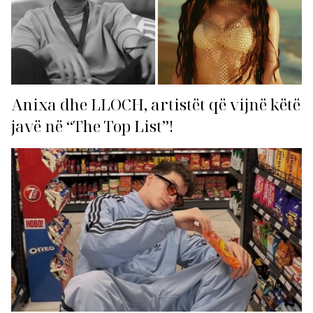
Anixa dhe LLOCH, artistët që vijnë këtë
javë në “The Top List”!