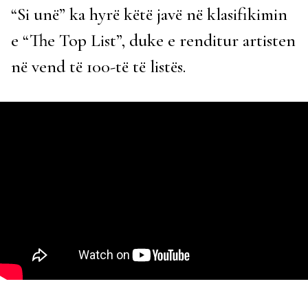
“Si unë” ka hyrë këtë javë në klasifikimin
e “The Top List”, duke e renditur artisten
në vend të 100-të të listës.