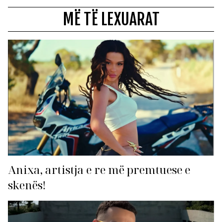
MË TË LEXUARAT
Anixa, artistja e re më premtuese e
skenës!