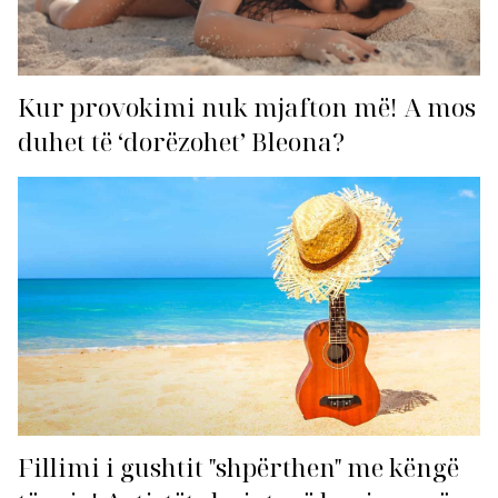
Kur provokimi nuk mjafton më! A mos
duhet të ‘dorëzohet’ Bleona?
Fillimi i gushtit "shpërthen" me këngë