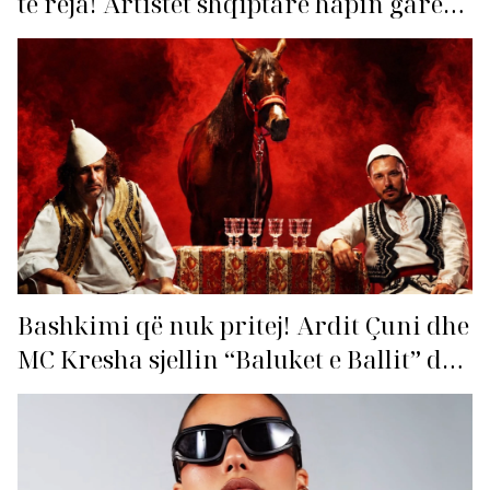
të reja! Artistët shqiptarë hapin garën
për hitin e verës!
Bashkimi që nuk pritej! Ardit Çuni dhe
MC Kresha sjellin “Baluket e Ballit” dhe
ndezin rrjetin!