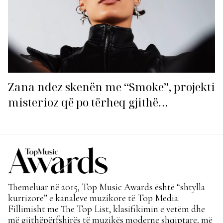
Zana ndez skenën me “Smoke”, projekti
misterioz që po tërheq gjithë
vëmendjen!
Themeluar në 2015, Top Music Awards është “shtylla
kurrizore” e kanaleve muzikore të Top Media.
Fillimisht me The Top List, klasifikimin e vetëm dhe
më gjithëpërfshirës të muzikës moderne shqiptare, më