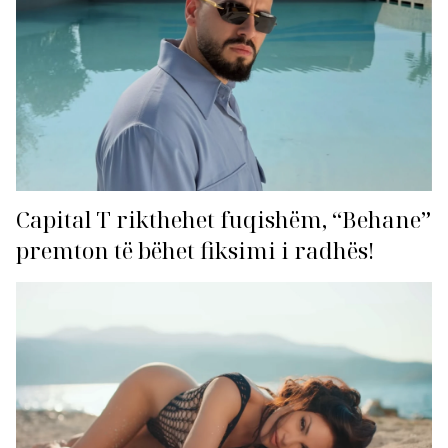
Capital T rikthehet fuqishëm, “Behane”
premton të bëhet fiksimi i radhës!