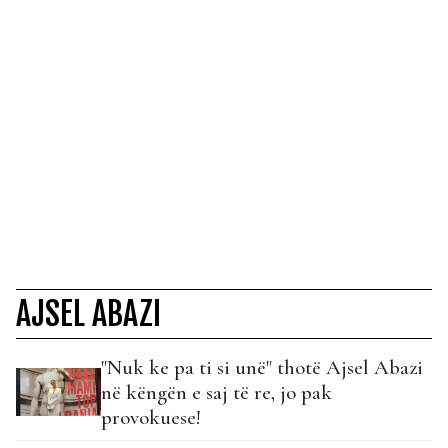
AJSEL ABAZI
"Nuk ke pa ti si unë" thotë Ajsel Abazi
në këngën e saj të re, jo pak
provokuese!