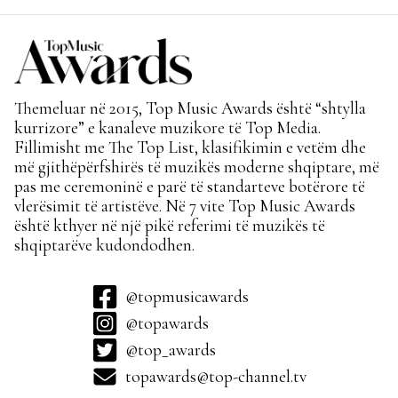
Themeluar në 2015, Top Music Awards është “shtylla
kurrizore” e kanaleve muzikore të Top Media.
Fillimisht me The Top List, klasifikimin e vetëm dhe
më gjithëpërfshirës të muzikës moderne shqiptare, më
pas me ceremoninë e parë të standarteve botërore të
vlerësimit të artistëve. Në 7 vite Top Music Awards
është kthyer në një pikë referimi të muzikës të
shqiptarëve kudondodhen.
@topmusicawards
@topawards
@top_awards
topawards@top-channel.tv