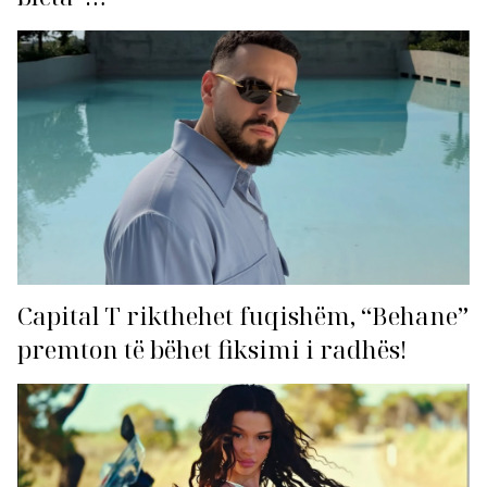
Capital T rikthehet fuqishëm, “Behane”
premton të bëhet fiksimi i radhës!