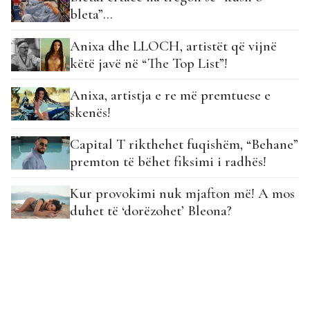
bleta”…
Anixa dhe LLOCH, artistët që vijnë
këtë javë në “The Top List”!
Anixa, artistja e re më premtuese e
skenës!
Capital T rikthehet fuqishëm, “Behane”
premton të bëhet fiksimi i radhës!
Kur provokimi nuk mjafton më! A mos
duhet të ‘dorëzohet’ Bleona?