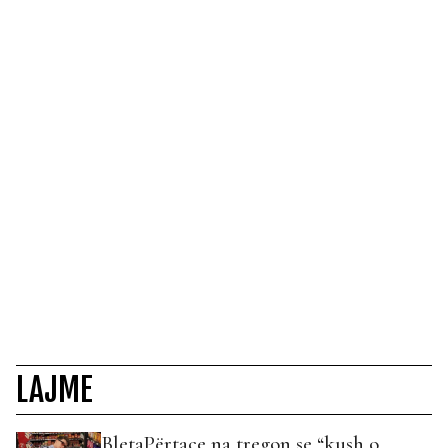
LAJME
BletaPërtace na tregon se “kush o