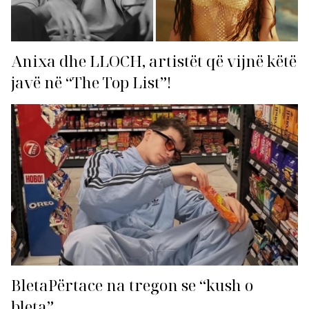
Anixa dhe LLOCH, artistët që vijnë këtë
javë në “The Top List”!
BletaPërtace na tregon se “kush o
bleta”…