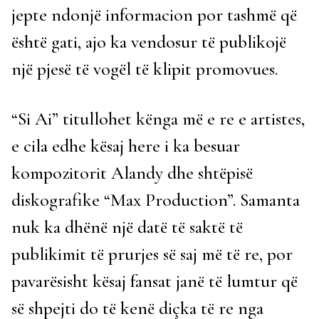
jepte ndonjë informacion por tashmë që
është gati, ajo ka vendosur të publikojë
një pjesë të vogël të klipit promovues.
“Si Ai” titullohet kënga më e re e artistes,
e cila edhe kësaj here i ka besuar
kompozitorit Alandy dhe shtëpisë
diskografike “Max Production”. Samanta
nuk ka dhënë një datë të saktë të
publikimit të prurjes së saj më të re, por
pavarësisht kësaj fansat janë të lumtur që
së shpejti do të kenë diçka të re nga