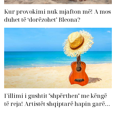
Kur provokimi nuk mjafton më! A mos
duhet të ‘dorëzohet’ Bleona?
Fillimi i gushtit "shpërthen" me këngë
të reja! Artistët shqiptarë hapin garën
për hitin e verës!