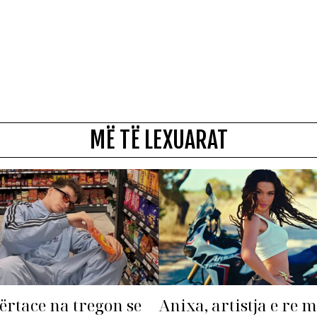
MË TË LEXUARAT
ërtace na tregon se
Anixa, artistja e re 