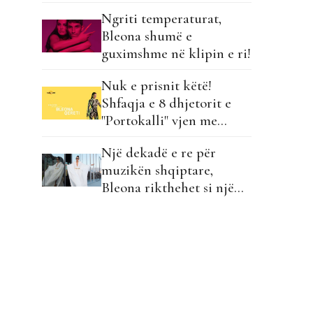
karakterin e Lady Gagas!
Ngriti temperaturat,
Bleona shumë e
guximshme në klipin e ri!
Nuk e prisnit këtë!
Shfaqja e 8 dhjetorit e
"Portokalli" vjen me
praninë e Bleona Qeretit!
Një dekadë e re për
muzikën shqiptare,
Bleona rikthehet si një
“Amazonë” në Top 5!