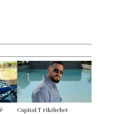
më
Capital T rikthehet