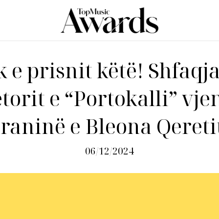
 e prisnit këtë! Shfaqja
torit e “Portokalli” vj
raninë e Bleona Qereti
06/12/2024