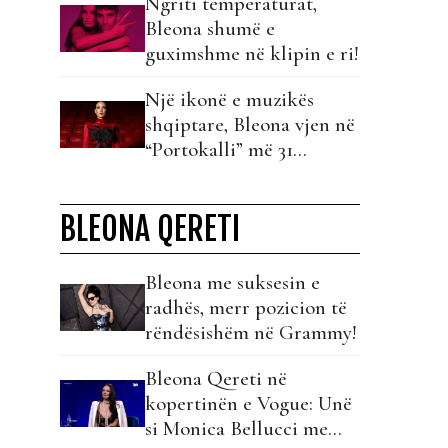
Ngriti temperaturat,
Bleona shumë e
guximshme në klipin e ri!
Një ikonë e muzikës
shqiptare, Bleona vjen në
“Portokalli” më 31
dhjetor!
BLEONA QERETI
Bleona me suksesin e
radhës, merr pozicion të
rëndësishëm në Grammy!
Bleona Qereti në
kopertinën e Vogue: Unë
si Monica Bellucci me