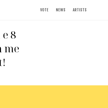
VOTE
NEWS
ARTISTS
 e 8
en me
t!