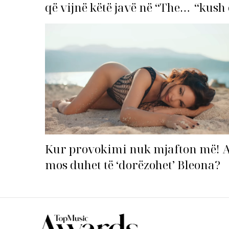
që vijnë këtë javë në “The
“kush 
Top List”!
Kur provokimi nuk mjafton më! 
mos duhet të ‘dorëzohet’ Bleona?