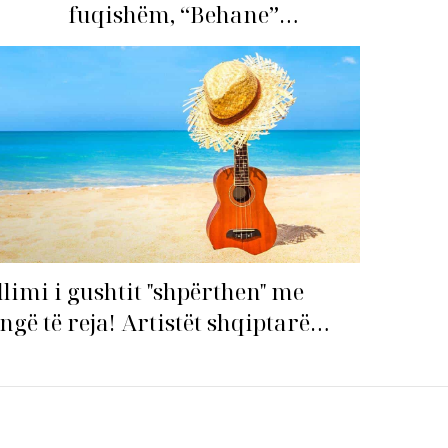
fuqishëm, “Behane”
premton të bëhet fiksimi i
radhës!
llimi i gushtit "shpërthen" me
ngë të reja! Artistët shqiptarë
pin garën për hitin e verës!