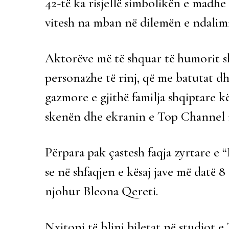
42-të ka risjellë simbolikën e madhe t
vitesh na mban në dilemën e ndalimit
Aktorëve më të shquar të humorit s
personazhe të rinj, që me batutat dhe
gazmore e gjithë familja shqiptare
skenën dhe ekranin e Top Channel 
Përpara pak çastesh faqja zyrtare e
se në shfaqjen e kësaj jave më datë 8 
njohur Bleona Qereti.
Nxitoni të blini biletat në studiot