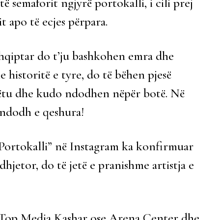
ë semaforit ngjyrë portokalli, i cili prej
 apo të ecjes përpara.
hqiptar do t’ju bashkohen emra dhe
 historitë e tyre, do të bëhen pjesë
 këtu dhe kudo ndodhen nëpër botë. Në
ndodh e qeshura!
 “Portokalli” në Instagram ka konfirmuar
dhjetor, do të jetë e pranishme artistja e
 e Top Media Kashar ose Arena Center dhe