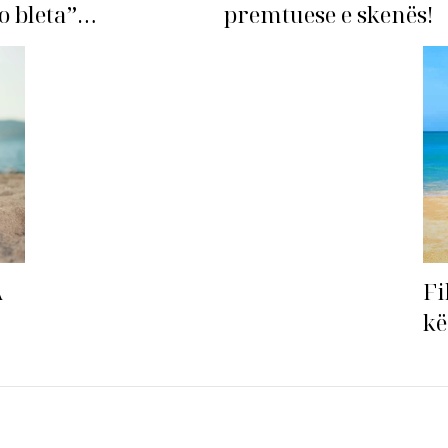
o bleta”…
premtuese e skenës!
Fi
A
kë
ha