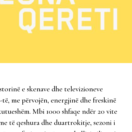
storinë e skenave dhe televizioneve
-të, me përvojën, energjinë dhe freskinë
skutueshëm. Mbi 1000 shfaqe ndër 20 vite
me të qeshura dhe duartrokitje, sezoni i