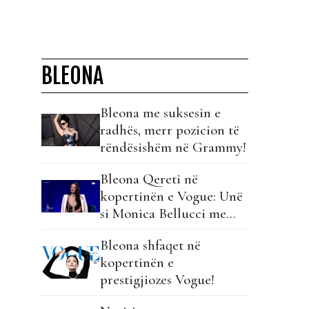
BLEONA
Bleona me suksesin e
radhës, merr pozicion të
rëndësishëm në Grammy!
Bleona Qereti në
kopertinën e Vogue: Unë
si Monica Bellucci me
karakterin e Lady Gagas!
Bleona shfaqet në
kopertinën e
prestigjiozes Vogue!