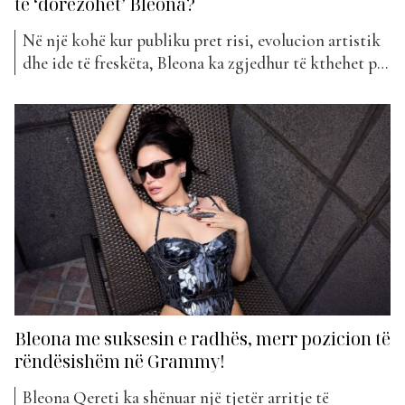
të ‘dorëzohet’ Bleona?
Në një kohë kur publiku pret risi, evolucion artistik
dhe ide të freskëta, Bleona ka zgjedhur të kthehet pas
në kohë, duke risjellë një nga këngët e saj të njohura,
“Era”. Një lëvizje që ngjall nostalgji për disa, por që
lë përshtypjen se artistikisht nuk ofron pothuajse
asgjë të re....
Bleona me suksesin e radhës, merr pozicion të
rëndësishëm në Grammy!
Bleona Qereti ka shënuar një tjetër arritje të