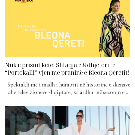
Bad”...
Nuk e prisnit këtë! Shfaqja e 8 dhjetorit e
“Portokalli” vjen me praninë e Bleona Qeretit!
Spektakli më i madh i humorit në historinë e skenave
dhe televizioneve shqiptare, ka ardhur në sezonin e
42-të, me përvojën, energjinë dhe freskinë e tij, duke
garantuar sukses të padiskutueshëm. Mbi 1000 shfaqe
ndër 20 vite dhe mijëra e mijëra orëve, mbushur me
të qeshura dhe duartrokitje, sezoni i 42-të ka...