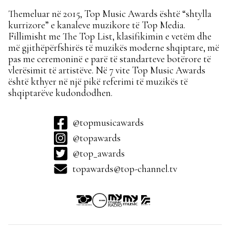
Themeluar në 2015, Top Music Awards është “shtylla
kurrizore” e kanaleve muzikore të Top Media.
Fillimisht me The Top List, klasifikimin e vetëm dhe
më gjithëpërfshirës të muzikës moderne shqiptare, më
pas me ceremoninë e parë të standarteve botërore të
vlerësimit të artistëve. Në 7 vite Top Music Awards
është kthyer në një pikë referimi të muzikës të
shqiptarëve kudondodhen.
@topmusicawards
@topawards
@top_awards
topawards@top-channel.tv