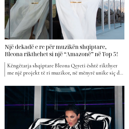
Një dekadë e re për muzikën shqiptare,
Bleona rikthehet si një “Amazonë” në Top 5!
Këngëtarja shqiptare Bleona Qereti është rikthyer
me një projekt të ri muzikor, në mënyrë unike siç di
vetëm ajo. “Stani” titullohet kënga e re që ndërthur
muzikën shqipe me një frymë bashkëkohore dhe
provokuese. Me publikimin e këngës së saj më të re
“Stani”, Bleona ka ngritur edhe një herë...