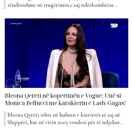
rëndësishme në rrugëtimin e saj ndërkombëtar.
Këngëtarja shqiptare është pranuar si anëtare votuese
e Recording Academy, organizata që qëndron pas
çmimeve prestigjioze Grammy. Lajmin e ka bërë
publik vetë artistja përmes një postimi në rrjetet
sociale, duke e cilësuar këtë moment si...
Bleona Qereti në kopertinën e Vogue: Unë si
Monica Bellucci me karakterin e Lady Gagas!
Bleona Qereti ishte në kulmin e karrierës së saj në
Shqipëri, kur në vitin 2005 vendosi për të ndjekur
ëndrrën amerikane. Ajo shkoi në Los Angeles duke e