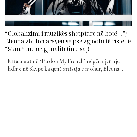
“Globalizimi i muzikës shqiptare në botë…”/
Bleona zbulon arsyen se pse zgjodhi të risjellë
“Stani” me origjinalitetin e saj!
E ftuar sot në “Pardon My French” nëpërmjet një
lidhje në Skype ka qenë artistja e njohur, Bleona
Qereti. Ajo ka zbuluar më shumë detaje ekskluzive në
Top Albania Radio nga projektet e reja në muzikë që
ka sjellë dhe do të sjellë, angazhimit të saj në botën e
kinematografisë...