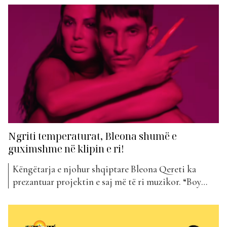
nisur rrugëtimin në industrinë konkurruese të
muzikës në botë, nga zero. Në karrierën muzikore
bashkëpunon me emra të njohur ndërkombëtarisht si
Timbaland, Rodney...
Ngriti temperaturat, Bleona shumë e
guximshme në klipin e ri!
Këngëtarja e njohur shqiptare Bleona Qereti ka
prezantuar projektin e saj më të ri muzikor. “Boy
Gone Bad” e sjell atë këtë javë në klasifikimin e “The
Top List”. Kjo këngë vjen pak muaj pas “Stani”, një
këngë që u bë menjëherë hit. E në fakt dhe “Boy Gone