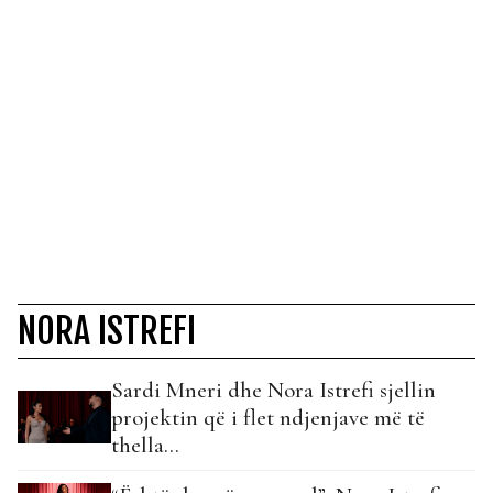
NORA ISTREFI
Sardi Mneri dhe Nora Istrefi sjellin
projektin që i flet ndjenjave më të
thella…