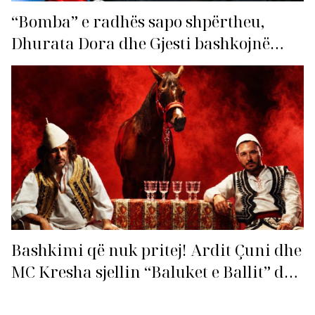
“Bomba” e radhës sapo shpërtheu,
Dhurata Dora dhe Gjesti bashkojnë
fuqitë me “Gasolina”!
Bashkimi që nuk pritej! Ardit Çuni dhe
MC Kresha sjellin “Baluket e Ballit” dhe
ndezin rrjetin!