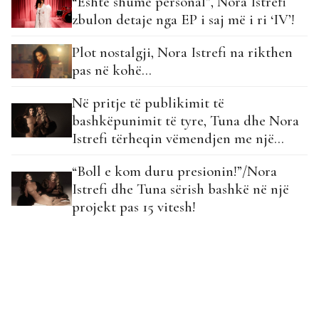
“Është shumë personal”, Nora Istrefi
zbulon detaje nga EP i saj më i ri ‘IV’!
Plot nostalgji, Nora Istrefi na rikthen
pas në kohë…
Në pritje të publikimit të
bashkëpunimit të tyre, Tuna dhe Nora
Istrefi tërheqin vëmendjen me një
koment…
“Boll e kom duru presionin!”/Nora
Istrefi dhe Tuna sërish bashkë në një
projekt pas 15 vitesh!