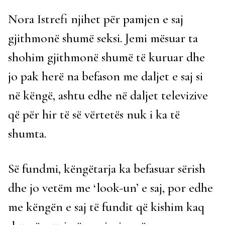
Nora Istrefi njihet për pamjen e saj
gjithmonë shumë seksi. Jemi mësuar ta
shohim gjithmonë shumë të kuruar dhe
jo pak herë na befason me daljet e saj si
në këngë, ashtu edhe në daljet televizive
që për hir të së vërtetës nuk i ka të
shumta.
Së fundmi, këngëtarja ka befasuar sërish
dhe jo vetëm me ‘look-un’ e saj, por edhe
me këngën e saj të fundit që kishim kaq