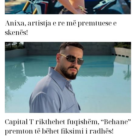
Anixa, artistja e re më premtuese e
skenës!
Capital T rikthehet fuqishëm, “Behane”
premton të bëhet fiksimi i radhës!