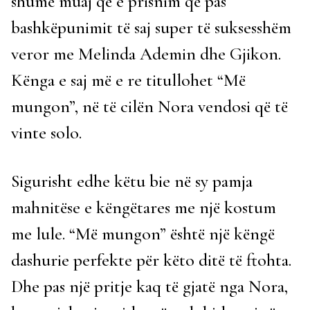
shumë muaj që e prisnim që pas
bashkëpunimit të saj super të suksesshëm
veror me Melinda Ademin dhe Gjikon.
Kënga e saj më e re titullohet “Më
mungon”, në të cilën Nora vendosi që të
vinte solo.
Sigurisht edhe këtu bie në sy pamja
mahnitëse e këngëtares me një kostum
me lule. “Më mungon” është një këngë
dashurie perfekte për këto ditë të ftohta.
Dhe pas një pritje kaq të gjatë nga Nora,