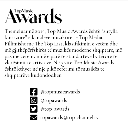
Themeluar në 2015, Top Music Awards është “shtylla
kurrizore” e kanaleve muzikore të Top Media.
Fillimisht me The Top List, klasifikimin e vetëm dhe
më gjithëpërfshirës të muzikës moderne shqiptare, më
pas me ceremoninë e parë të standarteve botërore të
vlerësimit të artistëve. Në 7 vite Top Music Awards
është kthyer në një pikë referimi të muzikës të
shqiptarëve kudondodhen.
@topmusicawards
@topawards
@top_awards
topawards@top-channel.tv