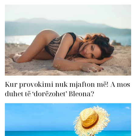
Kur provokimi nuk mjafton më! A mos
duhet të ‘dorëzohet’ Bleona?