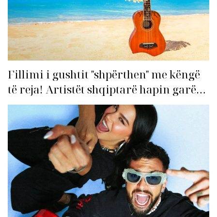
Fillimi i gushtit "shpërthen" me këngë
të reja! Artistët shqiptarë hapin garën
për hitin e verës!