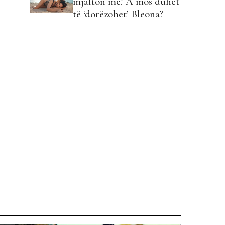
mjafton më! A mos duhet
të ‘dorëzohet’ Bleona?