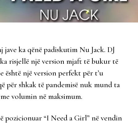
aj jave ka qënë padiskutim Nu Jack. DJ
 risjellë një version mjaft të bukur të
e është një version perfekt për t’u
që për shkak të pandemisë nuk mund ta
en me volumin në maksimum.
ë pozicionuar “I Need a Girl” në vendin