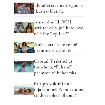
BletaPërtace na tregon se
“kush o bleta”…
Anixa dhe LLOCH,
artistët që vijnë këtë javë
në “The Top List”!
Anixa, artistja e re më
premtuese e skenës!
Capital T rikthehet
fuqishëm, “Behane”
premton të bëhet fiksimi
i radhës!
Kur provokimi nuk
mjafton më! A mos duhet
të ‘dorëzohet’ Bleona?