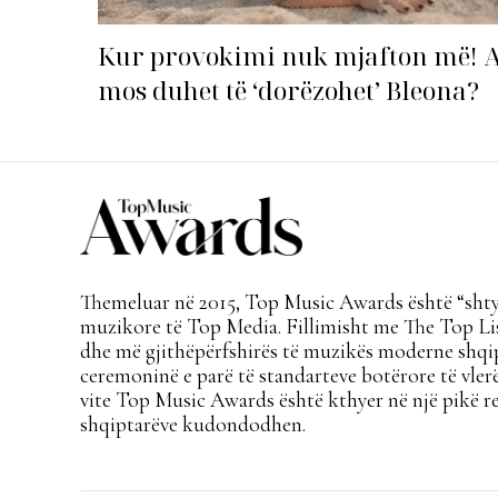
Kur provokimi nuk mjafton më! 
mos duhet të ‘dorëzohet’ Bleona?
Themeluar në 2015, Top Music Awards është “shtyl
muzikore të Top Media. Fillimisht me The Top Lis
dhe më gjithëpërfshirës të muzikës moderne shqi
ceremoninë e parë të standarteve botërore të vlerë
vite Top Music Awards është kthyer në një pikë re
shqiptarëve kudondodhen.