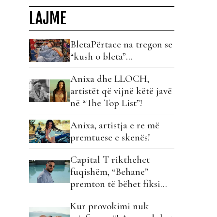
LAJME
BletaPërtace na tregon se
“kush o bleta”…
Anixa dhe LLOCH,
artistët që vijnë këtë javë
në “The Top List”!
Anixa, artistja e re më
premtuese e skenës!
Capital T rikthehet
fuqishëm, “Behane”
premton të bëhet fiksimi
i radhës!
Kur provokimi nuk