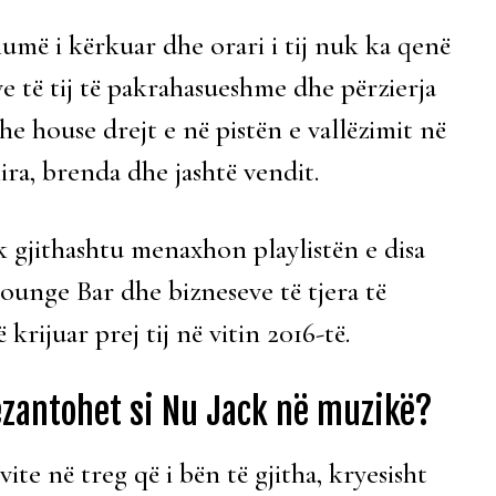
humë i kërkuar dhe orari i tij nuk ka qenë
ve të tij të pakrahasueshme dhe përzierja
he house drejt e në pistën e vallëzimit në
ra, brenda dhe jashtë vendit.
 gjithashtu menaxhon playlistën e disa
nge Bar dhe bizneseve të tjera të
rijuar prej tij në vitin 2016-të.
rezantohet si Nu Jack në muzikë?
ite në treg që i bën të gjitha, kryesisht