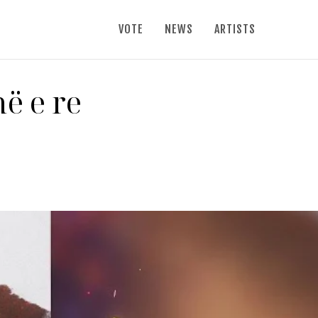
VOTE
NEWS
ARTISTS
ë e re