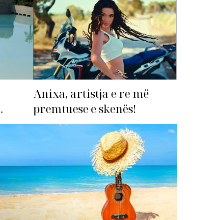
Anixa, artistja e re më
premtuese e skenës!
imi i