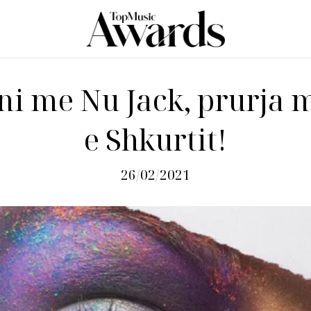
ni me Nu Jack, prurja m
e Shkurtit!
26/02/2021