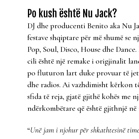
Po kush është Nu Jack?
DJ dhe producenti Benito aka Nu J
festave shqiptare për më shumë se nj
Pop, Soul, Disco, House dhe Dance. D
cili është një remake i origjinalit l
po fluturon lart duke provuar të je
dhe radios. Ai vazhdimisht kërkon të
sfida të reja, gjatë gjithë kohës me 
ndërkombëtare që është gjithnjë në
“
Unë jam i njohur për shkathtesinë tim