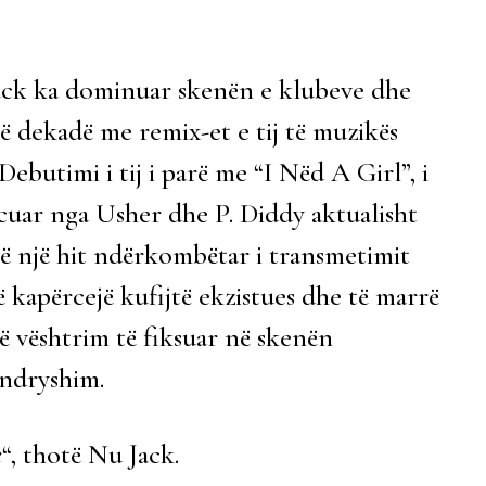
ack ka dominuar skenën e klubeve dhe
ë dekadë me remix-et e tij të muzikës
ebutimi i tij i parë me “I Nëd A Girl”, i
ancuar nga Usher dhe P. Diddy aktualisht
të një hit ndërkombëtar i transmetimit
 kapërcejë kufijtë ekzistues dhe të marrë
një vështrim të fiksuar në skenën
 ndryshim.
e
“, thotë Nu Jack.