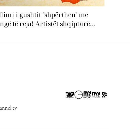
llimi i gushtit "shpërthen" me
ngë të reja! Artistët shqiptarë
pin garën për hitin e verës!
nnel.tv