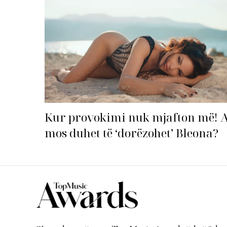
Kur provokimi nuk mjafton më! 
mos duhet të ‘dorëzohet’ Bleona?