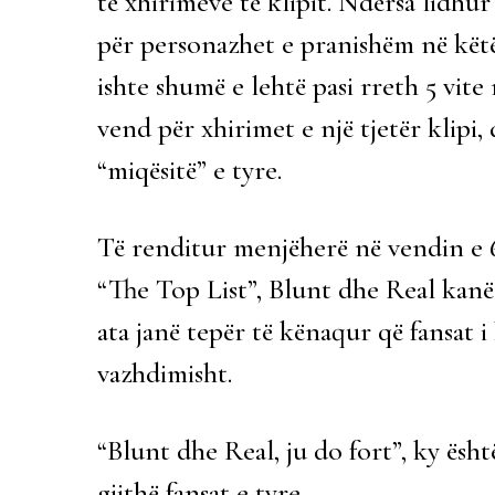
të xhirimeve të klipit. Ndërsa lidhu
për personazhet e pranishëm në kët
ishte shumë e lehtë pasi rreth 5 vite
vend për xhirimet e një tjetër klipi,
“miqësitë” e tyre.
Të renditur menjëherë në vendin e 6-
“The Top List”, Blunt dhe Real kanë
ata janë tepër të kënaqur që fansat i
vazhdimisht.
“Blunt dhe Real, ju do fort”, ky ësht
gjithë fansat e tyre.