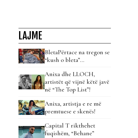
LAJME
BletaPërtace na tregon se
“kush o bleta”…
Anixa dhe LLOCH,
artistët që vijnë këtë javë
në “The Top List”!
Anixa, artistja e re më
premtuese e skenës!
Capital T rikthehet
fuqishëm, “Behane”