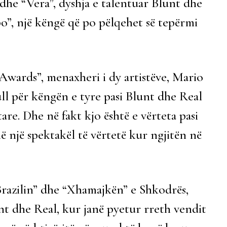
dhe “Vera”, dyshja e talentuar Blunt dhe
”, një këngë që po pëlqehet së tepërmi
 Awards”, menaxheri i dy artistëve, Mario
ll për këngën e tyre pasi Blunt dhe Real
are. Dhe në fakt kjo është e vërteta pasi
ë një spektakël të vërtetë kur ngjitën në
“Brazilin” dhe “Xhamajkën” e Shkodrës,
nt dhe Real, kur janë pyetur rreth vendit