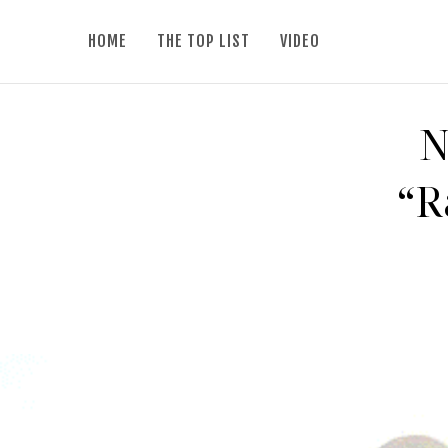
HOME
THE TOP LIST
VIDEO
N
“R