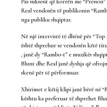
Pas suksesit që korrën me “Presion” 
Real vendosën të publikonin “Rambo
nga publiku shqiptar.
Në një intervistë të dhënë për “Top
është shprehur se vendosën këtë titu
, janë dy “Rambo-t” e muzikës shqipt
Blunt dhe Real janë dyshja që ofrojn
skenë për të përformuar.
Xhirimet e këtij klipi janë bërë në 
kështu ka preferuar të shprehet Blu