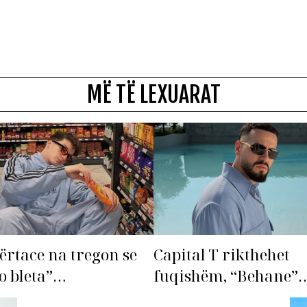
MË TË LEXUARAT
ërtace na tregon se
Capital T rikthehet
o bleta”…
fuqishëm, “Behane”
premton të bëhet fiks