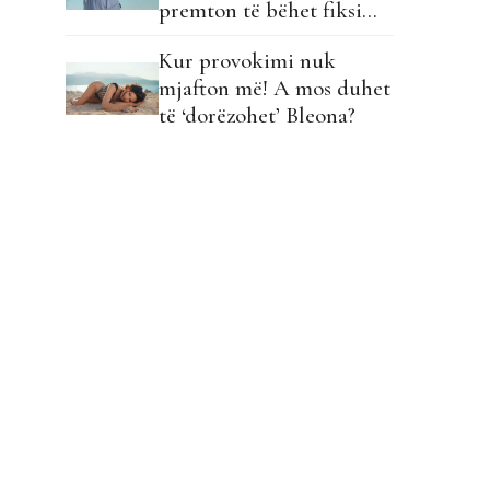
premton të bëhet fiksimi
i radhës!
Kur provokimi nuk
mjafton më! A mos duhet
të ‘dorëzohet’ Bleona?