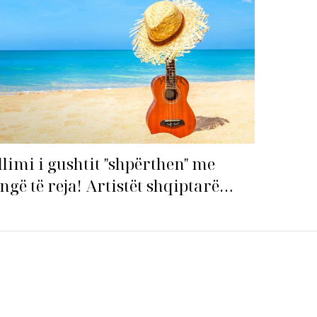
llimi i gushtit "shpërthen" me
ngë të reja! Artistët shqiptarë
pin garën për hitin e verës!