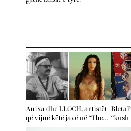
Anixa dhe LLOCH, artistët
BletaP
që vijnë këtë javë në “The
“kush 
Top List”!