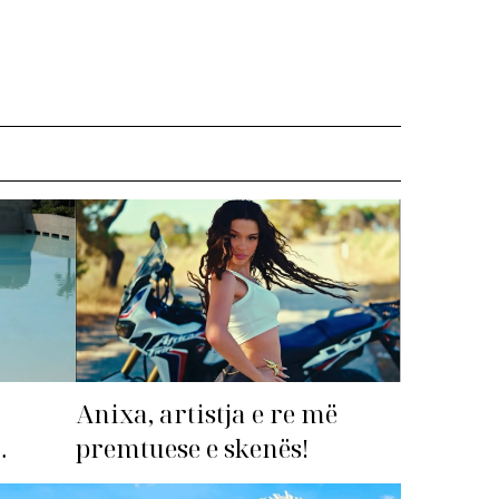
Anixa, artistja e re më
premtuese e skenës!
imi i