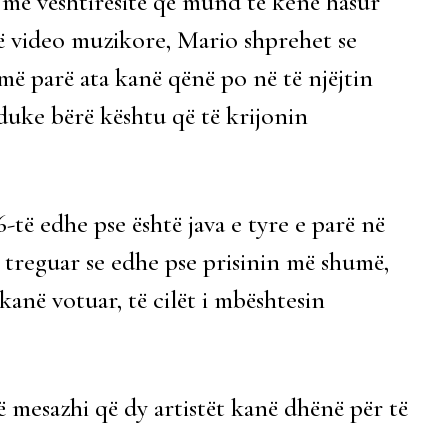
r më vështirësitë që mund të kenë hasur
ë video muzikore, Mario shprehet se
 më parë ata kanë qënë po në të njëjtin
 duke bërë kështu që të krijonin
të edhe pse është java e tyre e parë në
 treguar se edhe pse prisinin më shumë,
 kanë votuar, të cilët i mbështesin
ë mesazhi që dy artistët kanë dhënë për të