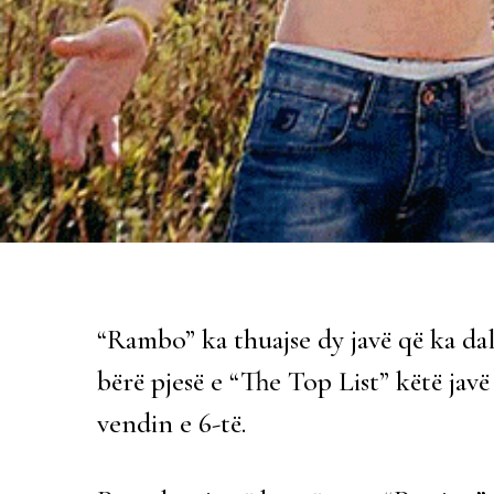
“Rambo” ka thuajse dy javë që ka da
bërë pjesë e “The Top List” këtë ja
vendin e 6-të.