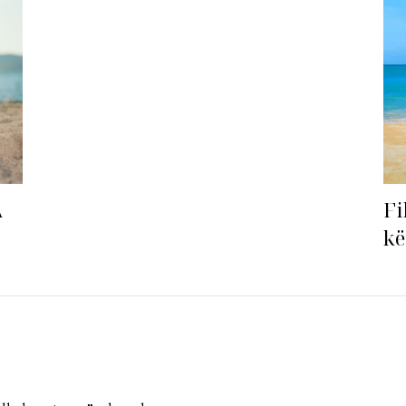
radhës!
Fi
A
kë
ha