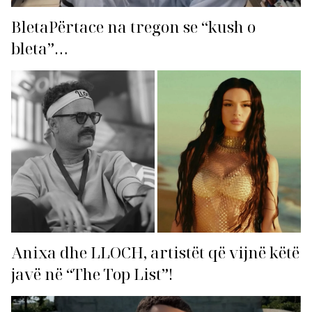
BletaPërtace na tregon se “kush o
bleta”…
Anixa dhe LLOCH, artistët që vijnë këtë
javë në “The Top List”!