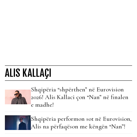
ALIS KALLAÇI
Shqipëria “shpërthen” në Eurovision
2026! Alis Kallaci çon “Nan” në finalen
e madhe!
Shqipëria performon sot në Eurovision,
Alis na përfaqëson me këngën “Nan”!