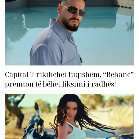
Capital T rikthehet fuqishëm, “Behane”
premton të bëhet fiksimi i radhës!