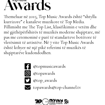
Themeluar në 2015, Top Music Awards është “shtylla
kurrizore” e kanaleve muzikore të Top Media.
Fillimisht me The Top List, klasifikimin e vetëm dhe
më gjithëpërfshirës të muzikës moderne shqiptare, më
pas me ceremoninë e parë të standarteve botërore të
vlerësimit të artistëve. Në 7 vite Top Music Awards
është kthyer në një pikë referimi të muzikës të
shqiptarëve kudondodhen.
@topmusicawards
@topawards
@top_awards
topawards@top-channel.tv