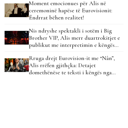
Moment emocionues për Alis në
ceremoninë hapëse të Eurovisionit:
Ëndrrat bëhen realitet!
Nis ndryshe spektakli i sotëm i Big
Brother VIP, Alis merr duartrokitjet e
publikut me interpretimin e këngës
“Nan”
Rruga drejt Eurovision-it me “Nân”,
Alis rrëfen gjithçka: Detajet
domethënëse te teksti i këngës nga
partnerja…