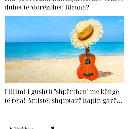
duhet të ‘dorëzohet’ Bleona?
Fillimi i gushtit "shpërthen" me këngë
të reja! Artistët shqiptarë hapin garën
për hitin e verës!