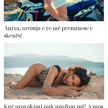
Anixa, artistja e re më premtuese e
skenës!
Kur provokimi nuk mjafton më! A mos